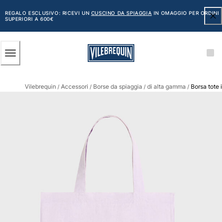
ACCESSIBILITÀ
SALTA
AL
REGALO ESCLUSIVO: RICEVI UN
CUSCINO DA SPIAGGIA
IN OMAGGIO PER ORDINI
SUPERIORI A 600€
CONTENUTO
PRINCIPALE
Uomo
Vilebrequin
Accessori
Borse da spiaggia
di alta gamma
Borsa tote 
Vedi tutti i Uomo
/
/
/
/
Costumi da bagno
Pantaloncini mare
Classico
Classico stretch
Classico ultraleggero
Ricamati Edizione Numerata
Cintura piatta
Classico corto
Classico lungo
Rash guard