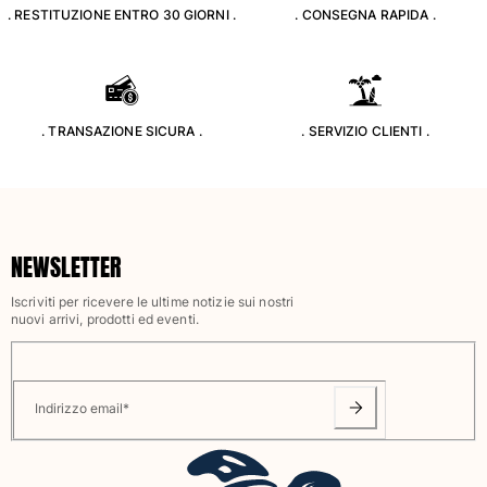
. RESTITUZIONE ENTRO 30 GIORNI .
. CONSEGNA RAPIDA .
Classico stretch
Classico ultraleggero
Costumi da bagno Ricamati
Rashguard
Costumi da bagno magici
. TRANSAZIONE SICURA .
. SERVIZIO CLIENTI .
Vedi tutti i Costumi da bagno
Abbigliamento
Polo
NEWSLETTER
T-shirt
Pantaloni
Iscriviti per ricevere le ultime notizie sui nostri
Camicie
nuovi arrivi, prodotti ed eventi.
Bermuda
Felpe
Vedi tutti i Abbigliamento
Indirizzo email
*
Bambina
Vedi tutti i Bambina