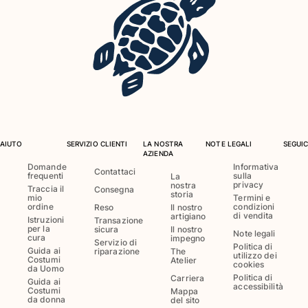
Costumi da bagno
Costumi Interi
Rashguard
Bikini
Neonato
Slip Mare
Vedi tutti i Costumi da bagno
AIUTO
SERVIZIO CLIENTI
LA NOSTRA
NOTE LEGALI
SEGUIC
AZIENDA
Abbigliamento
Domande
Informativa
Contattaci
frequenti
sulla
La
privacy
nostra
Abiti e Gonne
Traccia il
Consegna
storia
mio
Termini e
Tute
ordine
condizioni
Reso
Il nostro
di vendita
artigiano
Pantaloncini
Istruzioni
Transazione
per la
sicura
Il nostro
Note legali
Felpe
cura
impegno
Servizio di
Politica di
Guida ai
riparazione
The
T-shirt
utilizzo dei
Costumi
Atelier
cookies
da Uomo
Vedi tutti i Abbigliamento
Politica di
Carriera
Guida ai
accessibilità
Costumi
Mappa
Neonato
da donna
del sito