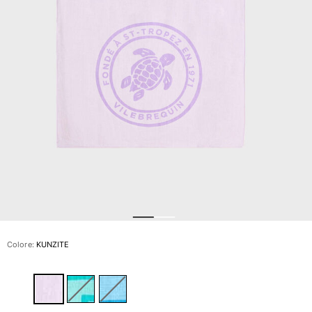
Slip
Magici
Vedi tutti i Costumi da bagno
Abbigliamento
Polo
Camicie
Bermuda
Pullover e Cardigan
Capispalla
Pantaloni
Maglieria
T-shirts
Modelli lounge
Colore:
KUNZITE
Vedi tutti i Abbigliamento
Taglie forti
Vedi tutti i Taglie forti