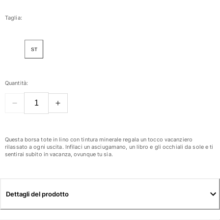
Donna
Taglia:
Vedi tutti i Donna
ST
Costumi da bagno
Bikinis
Quantità:
Intero
Tops
Slips
Rashguards
Vedi tutti i Costumi da bagno
Questa borsa tote in lino con tintura minerale regala un tocco vacanziero
rilassato a ogni uscita. Infilaci un asciugamano, un libro e gli occhiali da sole e ti
sentirai subito in vacanza, ovunque tu sia.
Abbigliamento
Abiti
Polos
Dettagli del prodotto
Shorts
Camicie