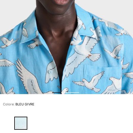
Slip
Magici
Vedi tutti i Costumi da bagno
Abbigliamento
Polo
Camicie
Bermuda
Pullover e Cardigan
Capispalla
Pantaloni
Maglieria
T-shirts
Modelli lounge
Colore:
BLEU GIVRE
Vedi tutti i Abbigliamento
Taglie forti
Vedi tutti i Taglie forti