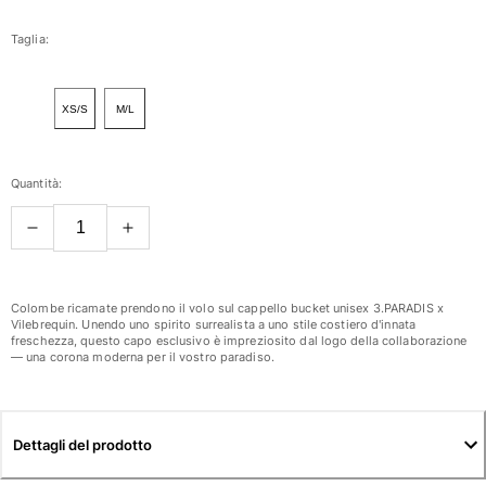
Donna
Taglia:
Vedi tutti i Donna
XS/S
M/L
Costumi da bagno
Bikinis
Quantità:
Intero
Tops
Slips
Rashguards
Vedi tutti i Costumi da bagno
Colombe ricamate prendono il volo sul cappello bucket unisex 3.PARADIS x
Vilebrequin. Unendo uno spirito surrealista a uno stile costiero d'innata
freschezza, questo capo esclusivo è impreziosito dal logo della collaborazione
Abbigliamento
— una corona moderna per il vostro paradiso.
Abiti
Polos
Shorts
Dettagli del prodotto
Camicie