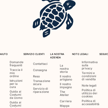
Costumi da bagno
Costumi Interi
Rashguard
Bikini
Neonato
Slip Mare
Vedi tutti i Costumi da bagno
AIUTO
SERVIZIO CLIENTI
LA NOSTRA
NOTE LEGALI
SEGUIC
Abbigliamento
AZIENDA
Domande
Informativa
Contattaci
frequenti
sulla
Abiti e Gonne
La
privacy
nostra
Traccia il
Consegna
Tute
storia
mio
Termini e
ordine
condizioni
Reso
Il nostro
Pantaloncini
di vendita
artigiano
Istruzioni
Transazione
Felpe
per la
sicura
Il nostro
Note legali
cura
impegno
T-shirt
Servizio di
Politica di
Guida ai
riparazione
The
utilizzo dei
Vedi tutti i Abbigliamento
Costumi
Atelier
cookies
da Uomo
Politica di
Carriera
Guida ai
Neonato
accessibilità
Costumi
Mappa