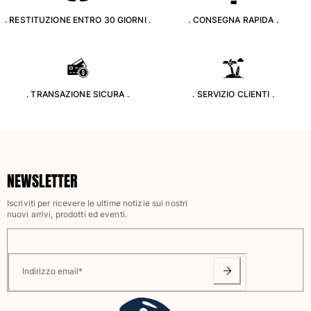
Classico stretch
. RESTITUZIONE ENTRO 30 GIORNI .
. CONSEGNA RAPIDA .
Classico ultraleggero
Costumi da bagno Ricamati
Rashguard
Costumi da bagno magici
Vedi tutti i Costumi da bagno
. TRANSAZIONE SICURA .
. SERVIZIO CLIENTI .
Abbigliamento
Polo
T-shirt
NEWSLETTER
Pantaloni
Camicie
Iscriviti per ricevere le ultime notizie sui nostri
nuovi arrivi, prodotti ed eventi.
Bermuda
Felpe
Vedi tutti i Abbigliamento
Indirizzo email
*
Bambina
Vedi tutti i Bambina