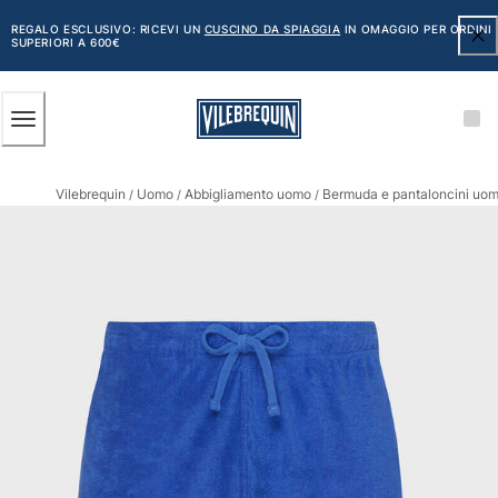
ACCESSIBILITÀ
SALTA
AL
REGALO ESCLUSIVO: RICEVI UN
CUSCINO DA SPIAGGIA
IN OMAGGIO PER ORDINI
SUPERIORI A 600€
CONTENUTO
PRINCIPALE
Uomo
Vilebrequin
Uomo
Abbigliamento uomo
Bermuda e pantaloncini uo
Vedi tutti i Uomo
/
/
/
Costumi da bagno
Pantaloncini mare
Classico
Classico stretch
Classico ultraleggero
Ricamati Edizione Numerata
Cintura piatta
Classico corto
Classico lungo
Rash guard