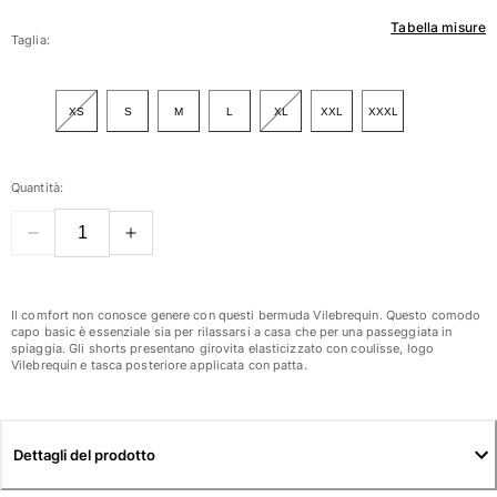
Tabella misure
Donna
Taglia:
Vedi tutti i Donna
XS
S
M
L
XL
XXL
XXXL
Costumi da bagno
Bikinis
Quantità:
Intero
Tops
Slips
Rashguards
Vedi tutti i Costumi da bagno
Il comfort non conosce genere con questi bermuda Vilebrequin. Questo comodo
capo basic è essenziale sia per rilassarsi a casa che per una passeggiata in
spiaggia. Gli shorts presentano girovita elasticizzato con coulisse, logo
Abbigliamento
Vilebrequin e tasca posteriore applicata con patta.
Abiti
Polos
Shorts
Dettagli del prodotto
Camicie