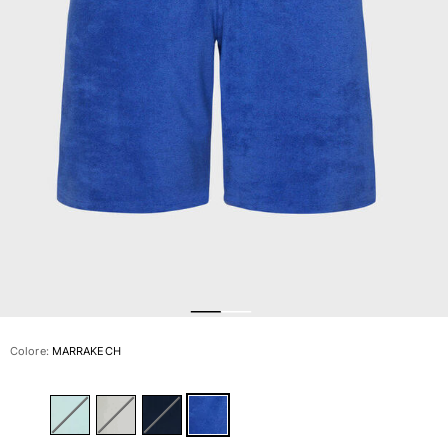
Slip
Magici
Vedi tutti i Costumi da bagno
Abbigliamento
Polo
Camicie
Bermuda
Pullover e Cardigan
Capispalla
Pantaloni
Maglieria
T-shirts
Modelli lounge
Colore:
MARRAKECH
Vedi tutti i Abbigliamento
Taglie forti
Vedi tutti i Taglie forti