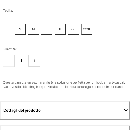
Donna
Taglia:
Vedi tutti i Donna
S
M
L
XL
XXL
XXXL
Costumi da bagno
Bikinis
Quantità:
Intero
Tops
Slips
Rashguards
Vedi tutti i Costumi da bagno
Questa camicia unisex in ramiè è la soluzione perfetta per un look smart-casual.
Dalla vestibilità slim, è impreziosita dall'iconica tartaruga Vilebrequin sul fianco.
Abbigliamento
Abiti
Dettagli del prodotto
Polos
Shorts
Camicie