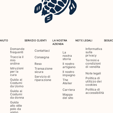
Costumi da bagno
Costumi Interi
Rashguard
Bikini
Neonato
AIUTO
SERVIZIO CLIENTI
LA NOSTRA
NOTE LEGALI
SEGUIC
Slip Mare
AZIENDA
Vedi tutti i Costumi da bagno
Domande
Informativa
Contattaci
frequenti
sulla
La
privacy
nostra
Traccia il
Consegna
Abbigliamento
storia
mio
Termini e
ordine
condizioni
Reso
Il nostro
di vendita
artigiano
Istruzioni
Abiti e Gonne
Transazione
per la
sicura
Il nostro
Note legali
Tute
cura
impegno
Servizio di
Politica di
Guida ai
riparazione
The
Pantaloncini
utilizzo dei
Costumi
Atelier
cookies
da Uomo
Felpe
Politica di
Carriera
Guida ai
T-shirt
accessibilità
Costumi
Mappa
da donna
del sito
Vedi tutti i Abbigliamento
Guida
allo stile
Neonato
polo da
uomo