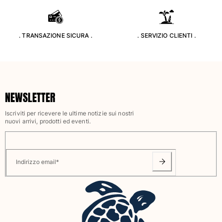
Classico stretch
Classico ultraleggero
Costumi da bagno Ricamati
. TRANSAZIONE SICURA .
. SERVIZIO CLIENTI .
Rashguard
Costumi da bagno magici
Vedi tutti i Costumi da bagno
Abbigliamento
NEWSLETTER
Polo
Iscriviti per ricevere le ultime notizie sui nostri
T-shirt
nuovi arrivi, prodotti ed eventi.
Pantaloni
Camicie
Bermuda
Indirizzo email
*
Felpe
Vedi tutti i Abbigliamento
Bambina
Vedi tutti i Bambina