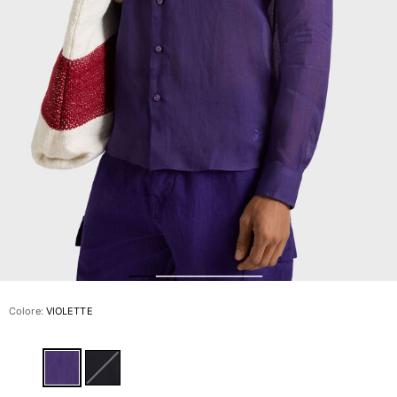
Slip
Magici
Vedi tutti i Costumi da bagno
Abbigliamento
Polo
Camicie
Bermuda
Pullover e Cardigan
Capispalla
Pantaloni
Maglieria
T-shirts
Modelli lounge
Colore:
VIOLETTE
Vedi tutti i Abbigliamento
Taglie forti
Vedi tutti i Taglie forti