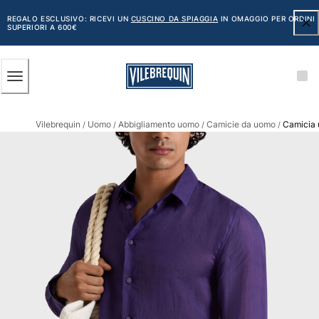
ACCESSIBILITÀ
SALTA
AL
REGALO ESCLUSIVO: RICEVI UN
CUSCINO DA SPIAGGIA
IN OMAGGIO PER ORDINI
SUPERIORI A 600€
CONTENUTO
PRINCIPALE
Uomo
Vilebrequin
Uomo
Abbigliamento uomo
Camicie da uomo
Camicia u
Vedi tutti i Uomo
/
/
/
/
Costumi da bagno
Pantaloncini mare
Classico
Classico stretch
Classico ultraleggero
Ricamati Edizione Numerata
Cintura piatta
Classico corto
Classico lungo
Rash guard