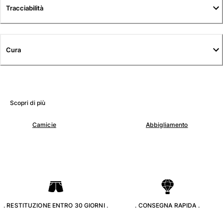
Tuniche
Tracciabilità
Pantaloni
Sweatshirts
T-Shirts
Cura
Modelli lounge
Kimonos
Vedi tutti i Abbigliamento
Yachting collection
Scopri di più
Vedi tutti i Yachting collection
Camicie
Abbigliamento
Bambino
Vedi tutti i Bambino
Costumi da bagno
Pantalocini mare
. RESTITUZIONE ENTRO 30 GIORNI .
. CONSEGNA RAPIDA .
Neonato
Classico