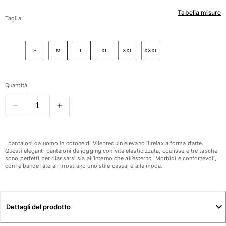
Tabella misure
Donna
Taglia:
Vedi tutti i Donna
S
M
L
XL
XXL
XXXL
Costumi da bagno
Bikinis
Quantità:
Intero
Tops
Slips
Rashguards
Vedi tutti i Costumi da bagno
I pantaloni da uomo in cotone di Vilebrequin elevano il relax a forma d’arte.
Questi eleganti pantaloni da jogging con vita elasticizzata, coulisse e tre tasche
sono perfetti per rilassarsi sia all’interno che all’esterno. Morbidi e confortevoli,
Abbigliamento
con le bande laterali mostrano uno stile casual e alla moda.
Abiti
Polos
Shorts
Dettagli del prodotto
Camicie