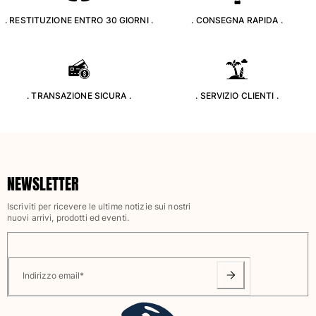
Classico stretch
. RESTITUZIONE ENTRO 30 GIORNI .
. CONSEGNA RAPIDA .
Classico ultraleggero
Costumi da bagno Ricamati
Rashguard
Costumi da bagno magici
Vedi tutti i Costumi da bagno
. TRANSAZIONE SICURA .
. SERVIZIO CLIENTI .
Abbigliamento
Polo
T-shirt
NEWSLETTER
Pantaloni
Camicie
Iscriviti per ricevere le ultime notizie sui nostri
nuovi arrivi, prodotti ed eventi.
Bermuda
Felpe
Vedi tutti i Abbigliamento
Indirizzo email
*
Bambina
Vedi tutti i Bambina