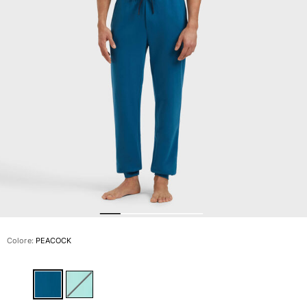
Slip
Magici
Vedi tutti i Costumi da bagno
Abbigliamento
Polo
Camicie
Bermuda
Pullover e Cardigan
Capispalla
Pantaloni
Maglieria
T-shirts
Modelli lounge
Colore:
PEACOCK
Vedi tutti i Abbigliamento
Taglie forti
Vedi tutti i Taglie forti