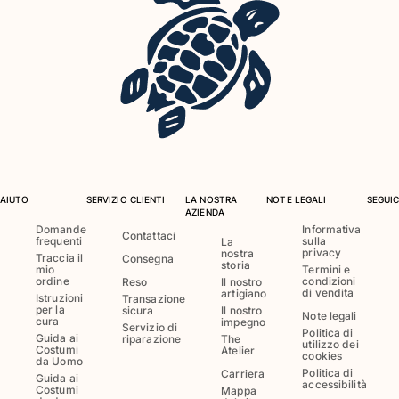
Costumi da bagno
Costumi Interi
Rashguard
Bikini
Neonato
Slip Mare
Vedi tutti i Costumi da bagno
AIUTO
SERVIZIO CLIENTI
LA NOSTRA
NOTE LEGALI
SEGUIC
Abbigliamento
AZIENDA
Domande
Informativa
Contattaci
frequenti
sulla
Abiti e Gonne
La
privacy
nostra
Traccia il
Consegna
Tute
storia
mio
Termini e
ordine
condizioni
Reso
Il nostro
Pantaloncini
di vendita
artigiano
Istruzioni
Transazione
Felpe
per la
sicura
Il nostro
Note legali
cura
impegno
T-shirt
Servizio di
Politica di
Guida ai
riparazione
The
utilizzo dei
Vedi tutti i Abbigliamento
Costumi
Atelier
cookies
da Uomo
Politica di
Carriera
Guida ai
Neonato
accessibilità
Costumi
Mappa