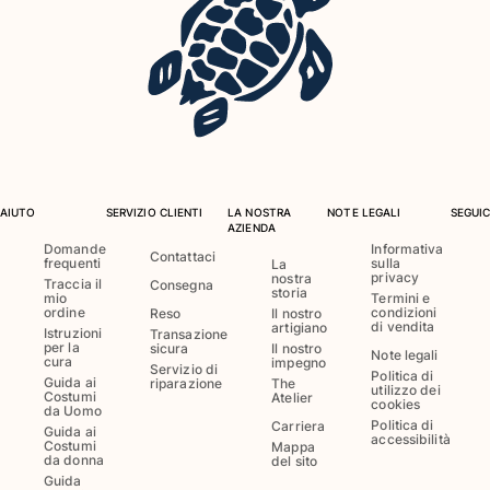
Costumi da bagno
Costumi Interi
Rashguard
Bikini
Neonato
Slip Mare
Vedi tutti i Costumi da bagno
AIUTO
SERVIZIO CLIENTI
LA NOSTRA
NOTE LEGALI
SEGUIC
AZIENDA
Abbigliamento
Domande
Informativa
Contattaci
frequenti
sulla
La
privacy
nostra
Traccia il
Consegna
storia
Abiti e Gonne
mio
Termini e
ordine
condizioni
Reso
Il nostro
Tute
di vendita
artigiano
Istruzioni
Transazione
per la
sicura
Il nostro
Pantaloncini
Note legali
cura
impegno
Servizio di
Felpe
Politica di
Guida ai
riparazione
The
utilizzo dei
Costumi
Atelier
T-shirt
cookies
da Uomo
Politica di
Carriera
Vedi tutti i Abbigliamento
Guida ai
accessibilità
Costumi
Mappa
da donna
del sito
Neonato
Guida