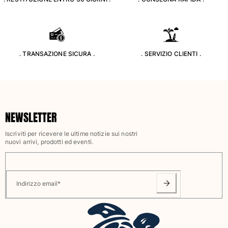
Classico stretch
Classico ultraleggero
Costumi da bagno Ricamati
Rashguard
. TRANSAZIONE SICURA .
. SERVIZIO CLIENTI .
Costumi da bagno magici
Vedi tutti i Costumi da bagno
Abbigliamento
Polo
NEWSLETTER
T-shirt
Iscriviti per ricevere le ultime notizie sui nostri
Pantaloni
nuovi arrivi, prodotti ed eventi.
Camicie
Bermuda
Felpe
Vedi tutti i Abbigliamento
Indirizzo email
*
Bambina
Vedi tutti i Bambina