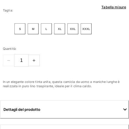
Tabella misure
Donna
Taglia:
Vedi tutti i Donna
S
M
L
XL
XXL
XXXL
Costumi da bagno
Bikinis
Quantità:
Intero
Tops
Slips
Rashguards
Vedi tutti i Costumi da bagno
In un elegante colore tinta unita, questa camicia da uomo a maniche lunghe è
realizzata in puro lino traspirante, ideale per il clima caldo.
Abbigliamento
Abiti
Dettagli del prodotto
Polos
Shorts
Camicie