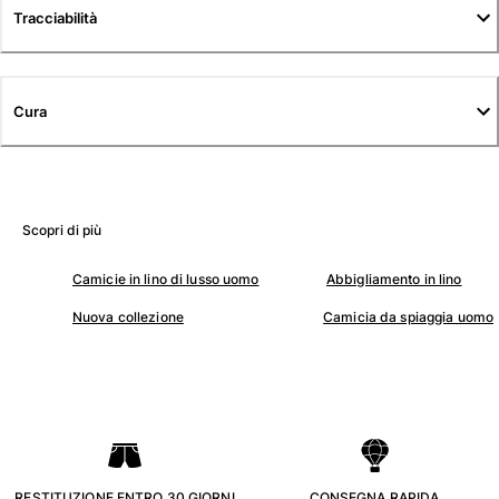
Tuniche
Tracciabilità
Pantaloni
Sweatshirts
T-Shirts
Cura
Modelli lounge
Kimonos
Vedi tutti i Abbigliamento
Yachting collection
Scopri di più
Vedi tutti i Yachting collection
Camicie in lino di lusso uomo
Abbigliamento in lino
Bambino
Nuova collezione
Camicia da spiaggia uomo
Vedi tutti i Bambino
Costumi da bagno
Pantalocini mare
Neonato
Classico
. RESTITUZIONE ENTRO 30 GIORNI .
. CONSEGNA RAPIDA .