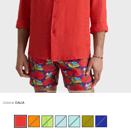
Slip
Magici
Vedi tutti i Costumi da bagno
Abbigliamento
Polo
Camicie
Bermuda
Pullover e Cardigan
Capispalla
Pantaloni
Maglieria
T-shirts
Modelli lounge
Colore:
DALIA
Vedi tutti i Abbigliamento
Taglie forti
Vedi tutti i Taglie forti