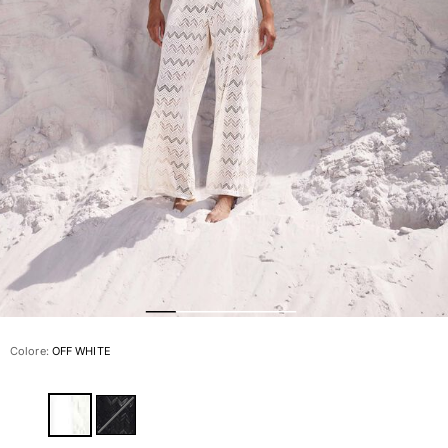
Slip
Magici
Vedi tutti i Costumi da bagno
Abbigliamento
Polo
Camicie
Bermuda
Pullover e Cardigan
Capispalla
Pantaloni
Maglieria
T-shirts
Modelli lounge
Colore:
OFF WHITE
Vedi tutti i Abbigliamento
Taglie forti
Vedi tutti i Taglie forti