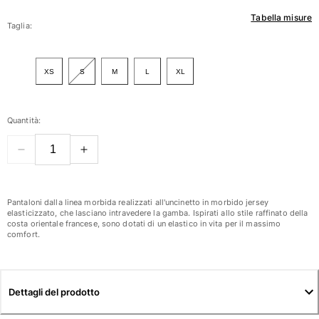
Tabella misure
Donna
Taglia:
Vedi tutti i Donna
XS
S
M
L
XL
Costumi da bagno
Bikinis
Quantità:
Intero
Tops
Slips
Rashguards
Vedi tutti i Costumi da bagno
Pantaloni dalla linea morbida realizzati all'uncinetto in morbido jersey
elasticizzato, che lasciano intravedere la gamba. Ispirati allo stile raffinato della
costa orientale francese, sono dotati di un elastico in vita per il massimo
Abbigliamento
comfort.
Abiti
Polos
Shorts
Dettagli del prodotto
Camicie