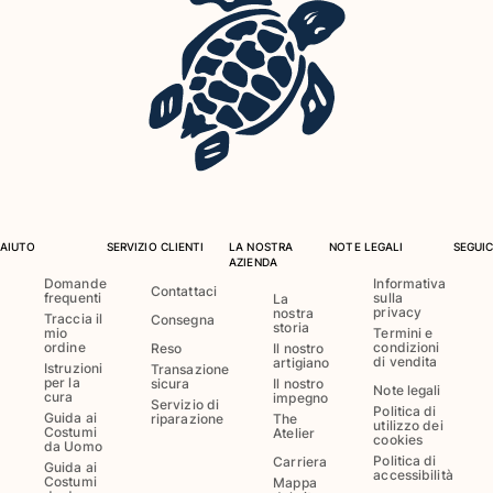
Costumi da bagno
Costumi Interi
Rashguard
Bikini
Neonato
Slip Mare
Vedi tutti i Costumi da bagno
AIUTO
SERVIZIO CLIENTI
LA NOSTRA
NOTE LEGALI
SEGUIC
Abbigliamento
AZIENDA
Domande
Informativa
Contattaci
frequenti
sulla
Abiti e Gonne
La
privacy
nostra
Traccia il
Consegna
Tute
storia
mio
Termini e
ordine
condizioni
Reso
Il nostro
Pantaloncini
di vendita
artigiano
Istruzioni
Transazione
Felpe
per la
sicura
Il nostro
Note legali
cura
impegno
T-shirt
Servizio di
Politica di
Guida ai
riparazione
The
utilizzo dei
Vedi tutti i Abbigliamento
Costumi
Atelier
cookies
da Uomo
Politica di
Carriera
Guida ai
Neonato
accessibilità
Costumi
Mappa