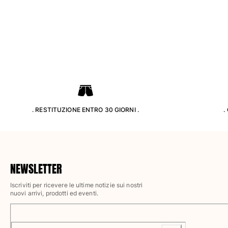
Pantaloni
Sweatshirts
T-Shirts
Modelli lounge
Kimonos
Vedi tutti i Abbigliamento
Yachting collection
Vedi tutti i Yachting collection
. RESTITUZIONE ENTRO 30 GIORNI .
.
Bambino
Vedi tutti i Bambino
Costumi da bagno
NEWSLETTER
Iscriviti per ricevere le ultime notizie sui nostri
Pantalocini mare
nuovi arrivi, prodotti ed eventi.
Neonato
Classico
Classico stretch