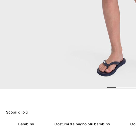
Donna
Vedi tutti i Donna
Costumi da bagno
Bikinis
Intero
Tops
Slips
Rashguards
Vedi tutti i Costumi da bagno
Abbigliamento
Abiti
Polos
Scopri di più
Shorts
Camicie
Bambino
Costumi da bagno blu bambino
Co
Tuniche