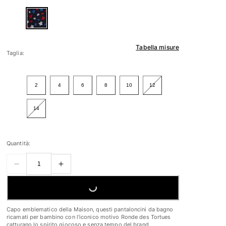
Tabella misure
Taglia:
2
4
6
8
10
12
14
Quantità:
LOADING...
Capo emblematico della Maison, questi pantaloncini da bagno
ricamati per bambino con l'iconico motivo Ronde des Tortues
catturano lo spirito giocoso e senza tempo del brand.