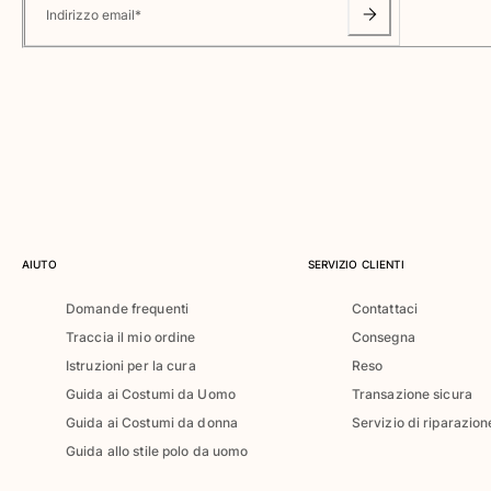
Classico ultraleggero
Indirizzo email
*
Costumi da bagno Ricamati
Rashguard
Costumi da bagno magici
Vedi tutti i Costumi da bagno
Abbigliamento
Polo
T-shirt
Pantaloni
AIUTO
SERVIZIO CLIENTI
Camicie
Domande frequenti
Contattaci
Bermuda
Traccia il mio ordine
Consegna
Felpe
Vedi tutti i Abbigliamento
Istruzioni per la cura
Reso
Guida ai Costumi da Uomo
Transazione sicura
Bambina
Guida ai Costumi da donna
Servizio di riparazion
Guida allo stile polo da uomo
Vedi tutti i Bambina