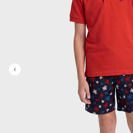
Magici
Vedi tutti i Costumi da bagno
Abbigliamento
Polo
Camicie
Bermuda
Pullover e Cardigan
Capispalla
Pantaloni
Maglieria
T-shirts
Modelli lounge
Vedi tutti i Abbigliamento
Taglie forti
Vedi tutti i Taglie forti