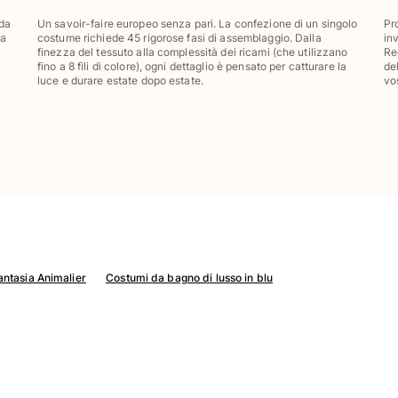
 da
Un savoir-faire europeo senza pari. La confezione di un singolo
Pr
ta
costume richiede 45 rigorose fasi di assemblaggio. Dalla
in
finezza del tessuto alla complessità dei ricami (che utilizzano
Re
fino a 8 fili di colore), ogni dettaglio è pensato per catturare la
de
luce e durare estate dopo estate.
vo
ntasia Animalier
Costumi da bagno di lusso in blu