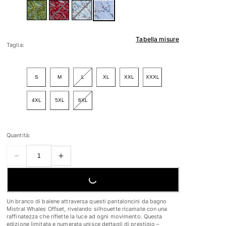
Tabella misure
Taglia:
S
M
L
XL
XXL
XXXL
4XL
5XL
6XL
Quantità:
LOADING...
Un branco di balene attraversa questi pantaloncini da bagno
Mistral Whales Offset, rivelando silhouette ricamate con una
raffinatezza che riflette la luce ad ogni movimento. Questa
edizione limitata e numerata unisce dettagli di prestigio –