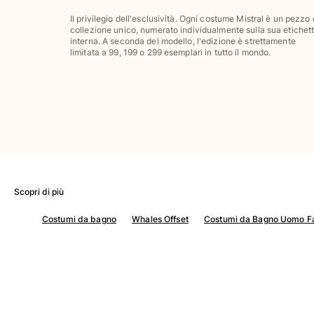
Pantaloni
Il privilegio dell'esclusività. Ogni costume Mistral è un pezzo
Sweatshirts
collezione unico, numerato individualmente sulla sua etichet
T-Shirts
interna. A seconda del modello, l'edizione è strettamente
limitata a 99, 199 o 299 esemplari in tutto il mondo.
Modelli lounge
Kimonos
Vedi tutti i Abbigliamento
Yachting collection
Vedi tutti i Yachting collection
Bambino
Scopri di più
Vedi tutti i Bambino
Costumi da bagno
Whales Offset
Costumi da Bagno Uomo Fa
Costumi da bagno
Pantalocini mare
Neonato
Classico
Classico stretch