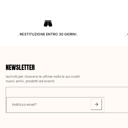
Classico ultraleggero
Costumi da bagno Ricamati
Rashguard
Costumi da bagno magici
Vedi tutti i Costumi da bagno
. RESTITUZIONE ENTRO 30 GIORNI .
.
Abbigliamento
Polo
T-shirt
NEWSLETTER
Pantaloni
Camicie
Iscriviti per ricevere le ultime notizie sui nostri
nuovi arrivi, prodotti ed eventi.
Bermuda
Felpe
Vedi tutti i Abbigliamento
Indirizzo email
*
Bambina
Vedi tutti i Bambina