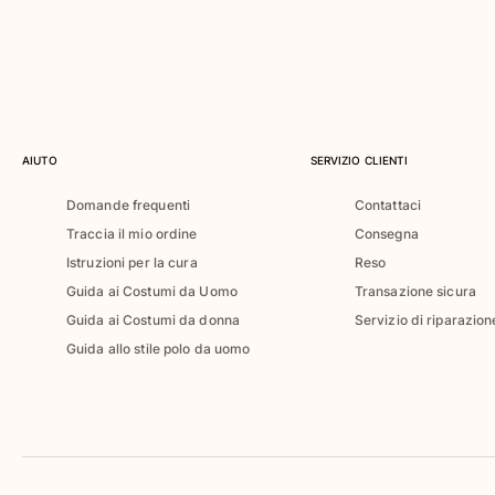
Costumi da bagno
Costumi Interi
Rashguard
Bikini
Neonato
Slip Mare
AIUTO
SERVIZIO CLIENTI
Vedi tutti i Costumi da bagno
Domande frequenti
Contattaci
Abbigliamento
Traccia il mio ordine
Consegna
Istruzioni per la cura
Reso
Abiti e Gonne
Guida ai Costumi da Uomo
Transazione sicura
Tute
Guida ai Costumi da donna
Servizio di riparazion
Pantaloncini
Guida allo stile polo da uomo
Felpe
T-shirt
Vedi tutti i Abbigliamento
Neonato
Vedi tutti i Neonato