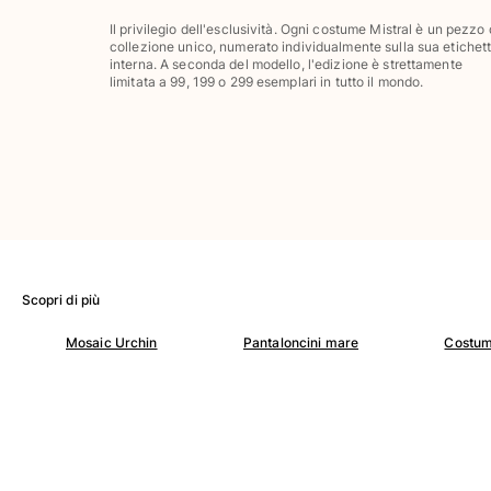
Pantaloni
Il privilegio dell'esclusività. Ogni costume Mistral è un pezzo
Sweatshirts
collezione unico, numerato individualmente sulla sua etichet
T-Shirts
interna. A seconda del modello, l'edizione è strettamente
limitata a 99, 199 o 299 esemplari in tutto il mondo.
Modelli lounge
Kimonos
Vedi tutti i Abbigliamento
Yachting collection
Vedi tutti i Yachting collection
Bambino
Scopri di più
Vedi tutti i Bambino
Mosaic Urchin
Pantaloncini mare
Costum
Costumi da bagno
Pantalocini mare
Neonato
Classico
Classico stretch