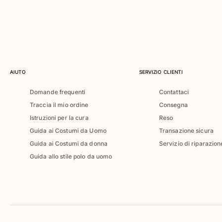
Costumi da bagno
Costumi Interi
Rashguard
Bikini
Neonato
Slip Mare
AIUTO
SERVIZIO CLIENTI
Vedi tutti i Costumi da bagno
Domande frequenti
Contattaci
Abbigliamento
Traccia il mio ordine
Consegna
Istruzioni per la cura
Reso
Abiti e Gonne
Guida ai Costumi da Uomo
Transazione sicura
Tute
Guida ai Costumi da donna
Servizio di riparazion
Pantaloncini
Guida allo stile polo da uomo
Felpe
T-shirt
Vedi tutti i Abbigliamento
Neonato
Vedi tutti i Neonato