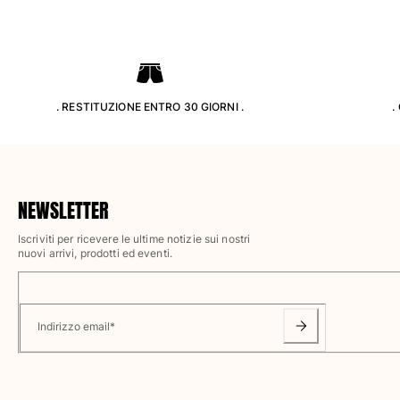
Classico ultraleggero
Costumi da bagno Ricamati
Rashguard
Costumi da bagno magici
Vedi tutti i Costumi da bagno
. RESTITUZIONE ENTRO 30 GIORNI .
.
Abbigliamento
Polo
T-shirt
NEWSLETTER
Pantaloni
Camicie
Iscriviti per ricevere le ultime notizie sui nostri
nuovi arrivi, prodotti ed eventi.
Bermuda
Felpe
Vedi tutti i Abbigliamento
Indirizzo email
*
Bambina
Vedi tutti i Bambina