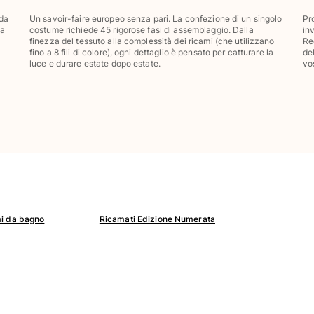
 da
Un savoir-faire europeo senza pari. La confezione di un singolo
Pr
ta
costume richiede 45 rigorose fasi di assemblaggio. Dalla
in
finezza del tessuto alla complessità dei ricami (che utilizzano
Re
fino a 8 fili di colore), ogni dettaglio è pensato per catturare la
de
luce e durare estate dopo estate.
vo
i da bagno
Ricamati Edizione Numerata