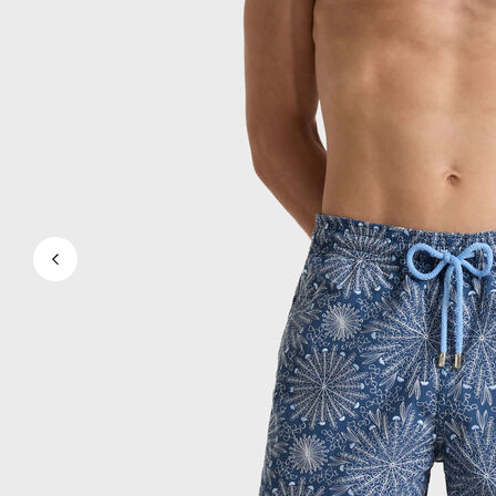
Magici
Vedi tutti i Costumi da bagno
Abbigliamento
Polo
Camicie
Bermuda
Pullover e Cardigan
Capispalla
Pantaloni
Maglieria
T-shirts
Modelli lounge
Vedi tutti i Abbigliamento
Taglie forti
Vedi tutti i Taglie forti