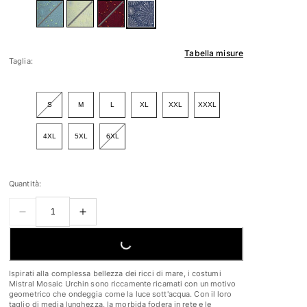
Tabella misure
Taglia:
S
M
L
XL
XXL
XXXL
4XL
5XL
6XL
Quantità:
LOADING...
Ispirati alla complessa bellezza dei ricci di mare, i costumi
Mistral Mosaic Urchin sono riccamente ricamati con un motivo
geometrico che ondeggia come la luce sott'acqua. Con il loro
taglio di media lunghezza, la morbida fodera in rete e le