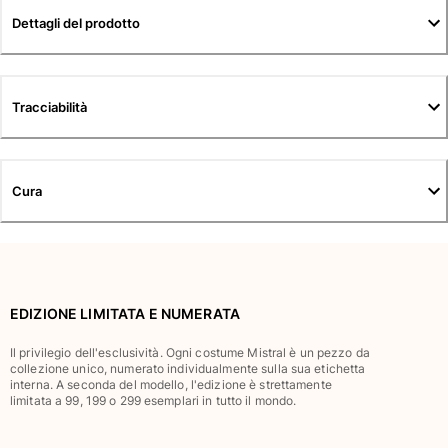
Tuniche
Dettagli del prodotto
Pantaloni
Sweatshirts
T-Shirts
Modelli lounge
Tracciabilità
Kimonos
Vedi tutti i Abbigliamento
Yachting collection
Cura
Vedi tutti i Yachting collection
Bambino
Vedi tutti i Bambino
EDIZIONE LIMITATA E NUMERATA
Costumi da bagno
Il privilegio dell'esclusività. Ogni costume Mistral è un pezzo da
collezione unico, numerato individualmente sulla sua etichetta
interna. A seconda del modello, l'edizione è strettamente
Pantalocini mare
limitata a 99, 199 o 299 esemplari in tutto il mondo.
Neonato
Classico