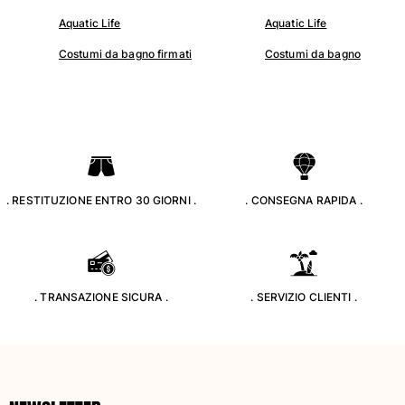
Aquatic Life
Aquatic Life
Costumi da bagno
Costumi da bagno firmati
Costumi da bagno
Costumi Interi
Rashguard
Bikini
Neonato
Slip Mare
Vedi tutti i Costumi da bagno
. RESTITUZIONE ENTRO 30 GIORNI .
. CONSEGNA RAPIDA .
Abbigliamento
Abiti e Gonne
Tute
Pantaloncini
. TRANSAZIONE SICURA .
. SERVIZIO CLIENTI .
Felpe
T-shirt
Vedi tutti i Abbigliamento
Neonato