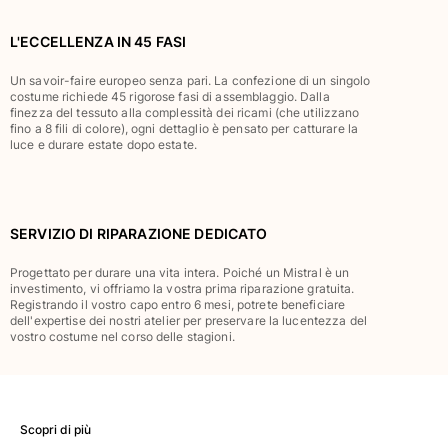
Classico stretch
Classico ultraleggero
L'ECCELLENZA IN 45 FASI
Costumi da bagno Ricamati
Un savoir-faire europeo senza pari. La confezione di un singolo
Rashguard
costume richiede 45 rigorose fasi di assemblaggio. Dalla
Costumi da bagno magici
finezza del tessuto alla complessità dei ricami (che utilizzano
fino a 8 fili di colore), ogni dettaglio è pensato per catturare la
Vedi tutti i Costumi da bagno
luce e durare estate dopo estate.
Abbigliamento
Polo
SERVIZIO DI RIPARAZIONE DEDICATO
T-shirt
Pantaloni
Progettato per durare una vita intera. Poiché un Mistral è un
Camicie
investimento, vi offriamo la vostra prima riparazione gratuita.
Registrando il vostro capo entro 6 mesi, potrete beneficiare
Bermuda
dell'expertise dei nostri atelier per preservare la lucentezza del
Felpe
vostro costume nel corso delle stagioni.
Vedi tutti i Abbigliamento
Bambina
Scopri di più
Vedi tutti i Bambina