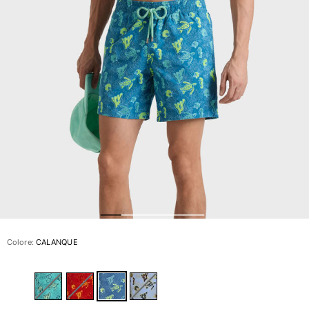
Slip
Magici
Vedi tutti i Costumi da bagno
Abbigliamento
Polo
Camicie
Bermuda
Pullover e Cardigan
Capispalla
Pantaloni
Maglieria
T-shirts
Modelli lounge
Colore:
CALANQUE
Vedi tutti i Abbigliamento
Taglie forti
Vedi tutti i Taglie forti