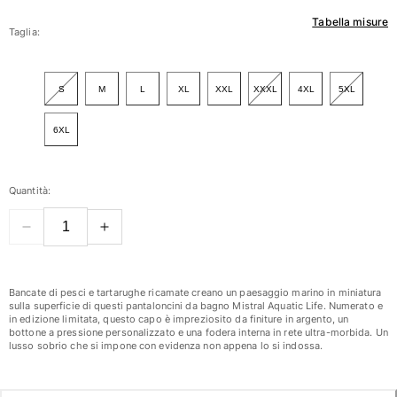
Tabella misure
Donna
Taglia:
Vedi tutti i Donna
S
M
L
XL
XXL
XXXL
4XL
5XL
Costumi da bagno
6XL
Bikinis
Intero
Tops
Quantità:
Slips
Rashguards
Vedi tutti i Costumi da bagno
Abbigliamento
Bancate di pesci e tartarughe ricamate creano un paesaggio marino in miniatura
sulla superficie di questi pantaloncini da bagno Mistral Aquatic Life. Numerato e
Abiti
in edizione limitata, questo capo è impreziosito da finiture in argento, un
bottone a pressione personalizzato e una fodera interna in rete ultra-morbida. Un
Polos
lusso sobrio che si impone con evidenza non appena lo si indossa.
Shorts
Camicie