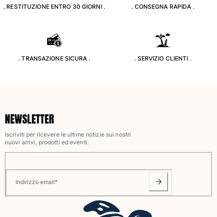
. RESTITUZIONE ENTRO 30 GIORNI .
. CONSEGNA RAPIDA .
Classico stretch
Classico ultraleggero
Costumi da bagno Ricamati
Rashguard
Costumi da bagno magici
. TRANSAZIONE SICURA .
. SERVIZIO CLIENTI .
Vedi tutti i Costumi da bagno
Abbigliamento
Polo
NEWSLETTER
T-shirt
Pantaloni
Iscriviti per ricevere le ultime notizie sui nostri
Camicie
nuovi arrivi, prodotti ed eventi.
Bermuda
Felpe
Vedi tutti i Abbigliamento
Indirizzo email
*
Bambina
Vedi tutti i Bambina