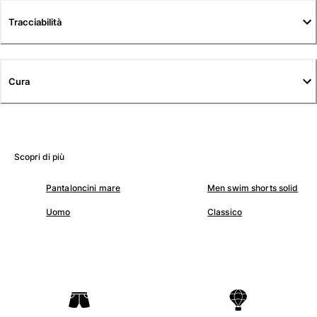
Tuniche
Tracciabilità
Pantaloni
Sweatshirts
T-Shirts
Modelli lounge
Cura
Kimonos
Vedi tutti i Abbigliamento
Yachting collection
Scopri di più
Vedi tutti i Yachting collection
Pantaloncini mare
Men swim shorts solid
Bambino
Uomo
Classico
Vedi tutti i Bambino
Costumi da bagno
Pantalocini mare
Neonato
Classico