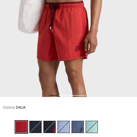
Slip
Magici
Vedi tutti i Costumi da bagno
Abbigliamento
Polo
Camicie
Bermuda
Pullover e Cardigan
Capispalla
Pantaloni
Maglieria
T-shirts
Modelli lounge
Colore:
DALIA
Vedi tutti i Abbigliamento
Taglie forti
Vedi tutti i Taglie forti