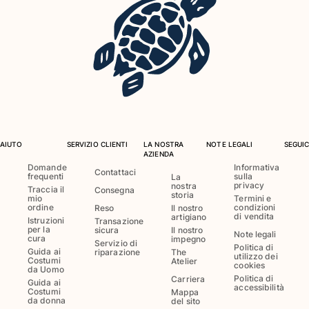
Costumi da bagno
Costumi Interi
Rashguard
Bikini
Neonato
Slip Mare
Vedi tutti i Costumi da bagno
AIUTO
SERVIZIO CLIENTI
LA NOSTRA
NOTE LEGALI
SEGUIC
AZIENDA
Abbigliamento
Domande
Informativa
Contattaci
frequenti
sulla
La
privacy
nostra
Abiti e Gonne
Traccia il
Consegna
storia
mio
Termini e
Tute
ordine
condizioni
Reso
Il nostro
di vendita
artigiano
Pantaloncini
Istruzioni
Transazione
per la
sicura
Il nostro
Note legali
Felpe
cura
impegno
Servizio di
Politica di
Guida ai
riparazione
The
T-shirt
utilizzo dei
Costumi
Atelier
cookies
da Uomo
Vedi tutti i Abbigliamento
Politica di
Carriera
Guida ai
accessibilità
Costumi
Mappa
Neonato
da donna
del sito