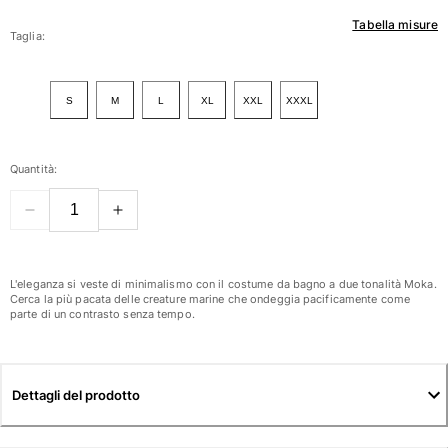
Tabella misure
Donna
Taglia:
Vedi tutti i Donna
S
M
L
XL
XXL
XXXL
Costumi da bagno
Bikinis
Quantità:
Intero
Tops
Slips
Rashguards
Vedi tutti i Costumi da bagno
L'eleganza si veste di minimalismo con il costume da bagno a due tonalità Moka.
Cerca la più pacata delle creature marine che ondeggia pacificamente come
parte di un contrasto senza tempo.
Abbigliamento
Abiti
Polos
Dettagli del prodotto
Shorts
Camicie