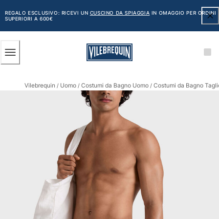
ACCESSIBILITÀ
SALTA
AL
REGALO ESCLUSIVO: RICEVI UN
CUSCINO DA SPIAGGIA
IN OMAGGIO PER ORDINI
SUPERIORI A 600€
CONTENUTO
PRINCIPALE
Uomo
Vilebrequin
Uomo
Costumi da Bagno Uomo
Costumi da Bagno Tagli
Vedi tutti i Uomo
/
/
/
Costumi da bagno
Pantaloncini mare
Classico
Classico stretch
Classico ultraleggero
Ricamati Edizione Numerata
Cintura piatta
Classico corto
Classico lungo
Rash guard