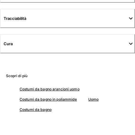
Tuniche
Pantaloni
Sweatshirts
Tracciabilità
T-Shirts
Modelli lounge
Kimonos
Cura
Vedi tutti i Abbigliamento
Yachting collection
Vedi tutti i Yachting collection
Scopri di più
Bambino
Costumi da bagno arancioni uomo
Vedi tutti i Bambino
Costumi da bagno in poliammide
Uomo
Costumi da bagno
Costumi da bagno
Pantalocini mare
Neonato
Classico