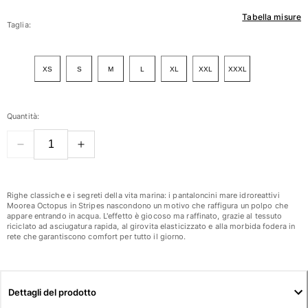
Tabella misure
Donna
Taglia:
Vedi tutti i Donna
XS
S
M
L
XL
XXL
XXXL
Costumi da bagno
Bikinis
Quantità:
Intero
Tops
Slips
Rashguards
Vedi tutti i Costumi da bagno
Righe classiche e i segreti della vita marina: i pantaloncini mare idroreattivi
Moorea Octopus in Stripes nascondono un motivo che raffigura un polpo che
appare entrando in acqua. L'effetto è giocoso ma raffinato, grazie al tessuto
Abbigliamento
riciclato ad asciugatura rapida, al girovita elasticizzato e alla morbida fodera in
rete che garantiscono comfort per tutto il giorno.
Abiti
Polos
Shorts
Dettagli del prodotto
Camicie