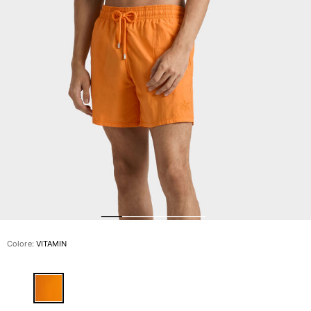
Slip
Magici
Vedi tutti i Costumi da bagno
Abbigliamento
Polo
Camicie
Bermuda
Pullover e Cardigan
Capispalla
Pantaloni
Maglieria
T-shirts
Modelli lounge
Colore:
VITAMIN
Vedi tutti i Abbigliamento
Taglie forti
Vedi tutti i Taglie forti