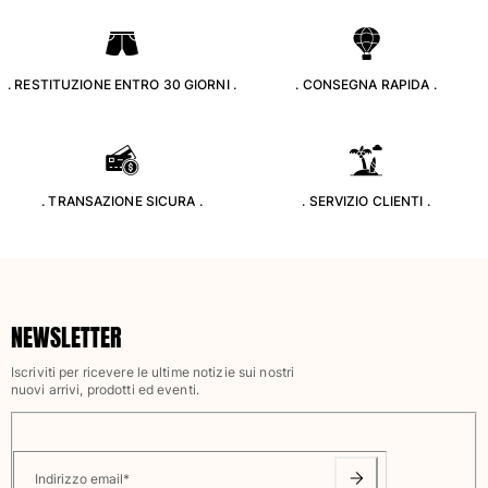
Classico stretch
Classico ultraleggero
Costumi da bagno Ricamati
. RESTITUZIONE ENTRO 30 GIORNI .
. CONSEGNA RAPIDA .
Rashguard
Costumi da bagno magici
Vedi tutti i Costumi da bagno
Abbigliamento
. TRANSAZIONE SICURA .
. SERVIZIO CLIENTI .
Polo
T-shirt
Pantaloni
Camicie
NEWSLETTER
Bermuda
Felpe
Iscriviti per ricevere le ultime notizie sui nostri
nuovi arrivi, prodotti ed eventi.
Vedi tutti i Abbigliamento
Bambina
Vedi tutti i Bambina
Indirizzo email
*