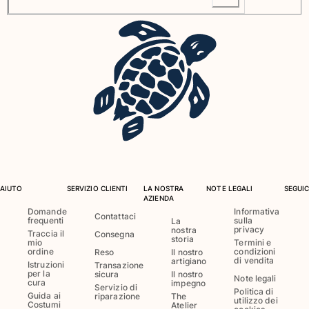
Costumi da bagno
Costumi Interi
Rashguard
Bikini
Neonato
Slip Mare
Vedi tutti i Costumi da bagno
Abbigliamento
Abiti e Gonne
AIUTO
SERVIZIO CLIENTI
LA NOSTRA
NOTE LEGALI
SEGUIC
AZIENDA
Tute
Domande
Informativa
Contattaci
Pantaloncini
frequenti
sulla
La
privacy
nostra
Traccia il
Consegna
Felpe
storia
mio
Termini e
ordine
condizioni
Reso
Il nostro
T-shirt
di vendita
artigiano
Istruzioni
Transazione
Vedi tutti i Abbigliamento
per la
sicura
Il nostro
Note legali
cura
impegno
Servizio di
Politica di
Neonato
Guida ai
riparazione
The
utilizzo dei
Costumi
Atelier