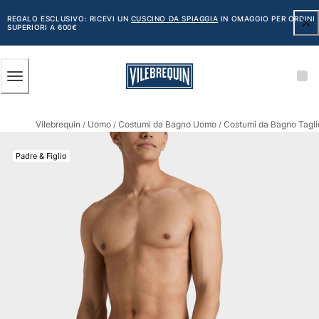
ACCESSIBILITÀ
SALTA
AL
REGALO ESCLUSIVO: RICEVI UN
CUSCINO DA SPIAGGIA
IN OMAGGIO PER ORDINI
SUPERIORI A 600€
CONTENUTO
PRINCIPALE
Uomo
Vilebrequin
Uomo
Costumi da Bagno Uomo
Costumi da Bagno Tagli
Vedi tutti i Uomo
/
/
/
Costumi da bagno
Padre & Figlio
Pantaloncini mare
Classico
Classico stretch
Classico ultraleggero
Ricamati Edizione Numerata
Cintura piatta
Classico corto
Classico lungo
Rash guard