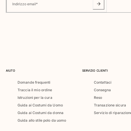
Classico ultraleggero
Indirizzo email
*
Costumi da bagno Ricamati
Rashguard
Costumi da bagno magici
Vedi tutti i Costumi da bagno
Abbigliamento
Polo
T-shirt
Pantaloni
AIUTO
SERVIZIO CLIENTI
Camicie
Domande frequenti
Contattaci
Bermuda
Traccia il mio ordine
Consegna
Felpe
Vedi tutti i Abbigliamento
Istruzioni per la cura
Reso
Guida ai Costumi da Uomo
Transazione sicura
Bambina
Guida ai Costumi da donna
Servizio di riparazion
Guida allo stile polo da uomo
Vedi tutti i Bambina