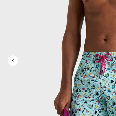
Magici
Vedi tutti i Costumi da bagno
Abbigliamento
Polo
Camicie
Bermuda
Pullover e Cardigan
Capispalla
Pantaloni
Maglieria
T-shirts
Modelli lounge
Vedi tutti i Abbigliamento
Taglie forti
Vedi tutti i Taglie forti