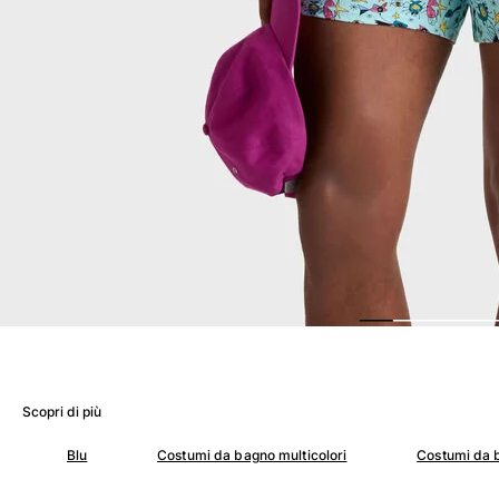
Donna
Vedi tutti i Donna
Costumi da bagno
Bikinis
Intero
Tops
Slips
Rashguards
Vedi tutti i Costumi da bagno
Abbigliamento
Abiti
Polos
Scopri di più
Shorts
Camicie
Blu
Costumi da bagno multicolori
Costumi da 
Tuniche