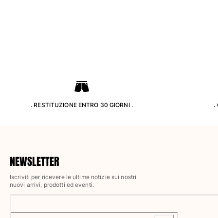
Pantaloni
Sweatshirts
T-Shirts
Modelli lounge
Kimonos
Vedi tutti i Abbigliamento
Yachting collection
Vedi tutti i Yachting collection
. RESTITUZIONE ENTRO 30 GIORNI .
.
Bambino
Vedi tutti i Bambino
Costumi da bagno
NEWSLETTER
Iscriviti per ricevere le ultime notizie sui nostri
Pantalocini mare
nuovi arrivi, prodotti ed eventi.
Neonato
Classico
Classico stretch