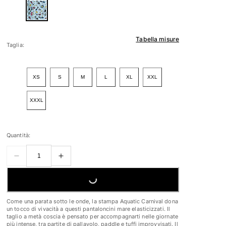
Tabella misure
Taglia:
XS
S
M
L
XL
XXL
XXXL
Quantità:
LOADING...
Come una parata sotto le onde, la stampa Aquatic Carnival dona
un tocco di vivacità a questi pantaloncini mare elasticizzati. Il
taglio a metà coscia è pensato per accompagnarti nelle giornate
più intense, tra partite di pallavolo, paddle e tuffi improvvisati. Il