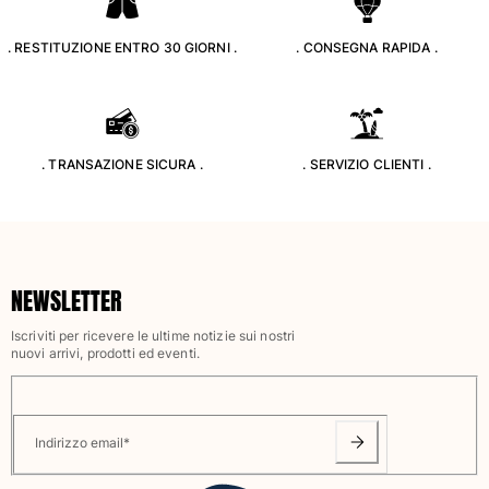
Classico stretch
Classico ultraleggero
. RESTITUZIONE ENTRO 30 GIORNI .
. CONSEGNA RAPIDA .
Costumi da bagno Ricamati
Rashguard
Costumi da bagno magici
Vedi tutti i Costumi da bagno
. TRANSAZIONE SICURA .
. SERVIZIO CLIENTI .
Abbigliamento
Polo
T-shirt
Pantaloni
NEWSLETTER
Camicie
Iscriviti per ricevere le ultime notizie sui nostri
Bermuda
nuovi arrivi, prodotti ed eventi.
Felpe
Vedi tutti i Abbigliamento
Bambina
Indirizzo email
*
Vedi tutti i Bambina