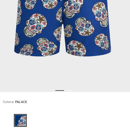
Slip
Magici
Vedi tutti i Costumi da bagno
Abbigliamento
Polo
Camicie
Bermuda
Pullover e Cardigan
Capispalla
Pantaloni
Maglieria
T-shirts
Modelli lounge
Colore:
PALACE
Vedi tutti i Abbigliamento
Taglie forti
Vedi tutti i Taglie forti