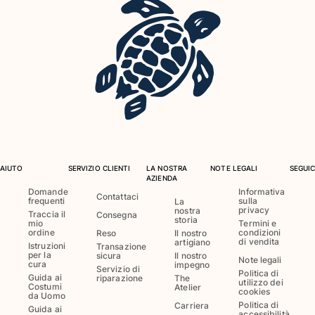
Costumi da bagno
Costumi Interi
Rashguard
Bikini
Neonato
Slip Mare
Vedi tutti i Costumi da bagno
Abbigliamento
AIUTO
SERVIZIO CLIENTI
LA NOSTRA
NOTE LEGALI
SEGUIC
AZIENDA
Abiti e Gonne
Domande
Informativa
Contattaci
frequenti
sulla
La
Tute
privacy
nostra
Traccia il
Consegna
storia
mio
Termini e
Pantaloncini
ordine
condizioni
Reso
Il nostro
Felpe
di vendita
artigiano
Istruzioni
Transazione
per la
sicura
Il nostro
T-shirt
Note legali
cura
impegno
Servizio di
Politica di
Vedi tutti i Abbigliamento
Guida ai
riparazione
The
utilizzo dei
Costumi
Atelier
cookies
da Uomo
Neonato
Politica di
Carriera
Guida ai
accessibilità