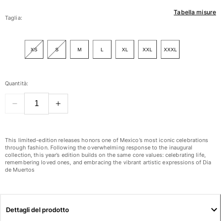
Tabella misure
Donna
Taglia:
Vedi tutti i Donna
XS
S
M
L
XL
XXL
XXXL
Costumi da bagno
Bikinis
Quantità:
Intero
Tops
Slips
Rashguards
Vedi tutti i Costumi da bagno
This limited-edition releases honors one of Mexico’s most iconic celebrations
through fashion. Following the overwhelming response to the inaugural
collection, this year’s edition builds on the same core values: celebrating life,
Abbigliamento
remembering loved ones, and embracing the vibrant artistic expressions of Dia
de Muertos
Abiti
Polos
Shorts
Dettagli del prodotto
Camicie