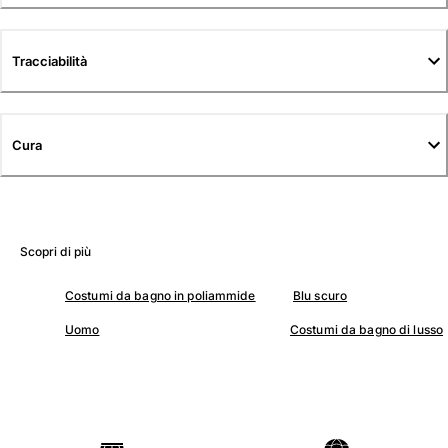
Tuniche
Pantaloni
Sweatshirts
Tracciabilità
T-Shirts
Modelli lounge
Kimonos
Cura
Vedi tutti i Abbigliamento
Yachting collection
Vedi tutti i Yachting collection
Scopri di più
Bambino
Costumi da bagno in poliammide
Blu scuro
Vedi tutti i Bambino
Uomo
Costumi da bagno di lusso
Costumi da bagno
Pantalocini mare
Neonato
Classico