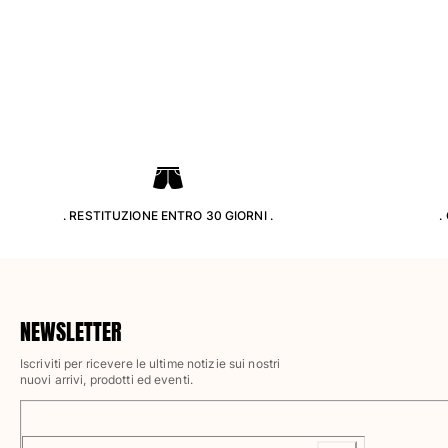
Pantaloni
Sweatshirts
T-Shirts
Modelli lounge
Kimonos
Vedi tutti i Abbigliamento
Yachting collection
Vedi tutti i Yachting collection
. RESTITUZIONE ENTRO 30 GIORNI .
.
Bambino
Vedi tutti i Bambino
Costumi da bagno
NEWSLETTER
Iscriviti per ricevere le ultime notizie sui nostri
Pantalocini mare
nuovi arrivi, prodotti ed eventi.
Neonato
Classico
Classico stretch