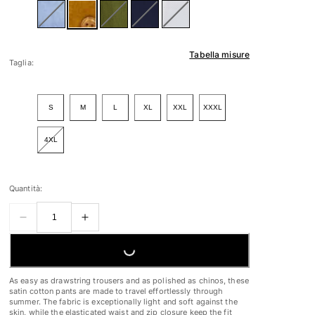
Tabella misure
Taglia:
S
M
L
XL
XXL
XXXL
4XL
Quantità:
LOADING...
As easy as drawstring trousers and as polished as chinos, these
satin cotton pants are made to travel effortlessly through
summer. The fabric is exceptionally light and soft against the
skin, while the elasticated waist and zip closure keep the fit