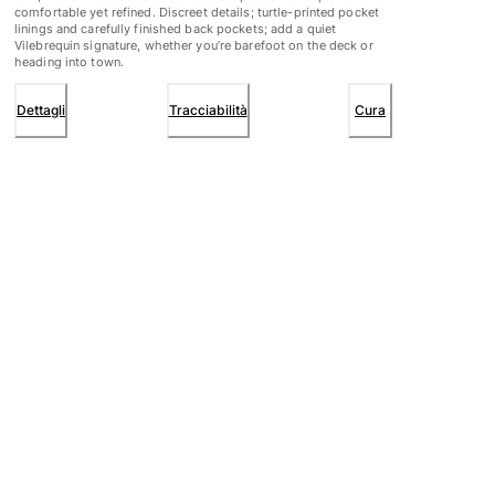
comfortable yet refined. Discreet details; turtle-printed pocket
linings and carefully finished back pockets; add a quiet
Vilebrequin signature, whether you’re barefoot on the deck or
heading into town.
Dettagli
Tracciabilità
Cura