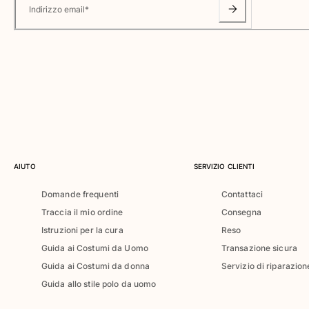
Classico ultraleggero
Indirizzo email
*
Costumi da bagno Ricamati
Rashguard
Costumi da bagno magici
Vedi tutti i Costumi da bagno
Abbigliamento
Polo
T-shirt
Pantaloni
AIUTO
SERVIZIO CLIENTI
Camicie
Domande frequenti
Contattaci
Bermuda
Traccia il mio ordine
Consegna
Felpe
Vedi tutti i Abbigliamento
Istruzioni per la cura
Reso
Guida ai Costumi da Uomo
Transazione sicura
Bambina
Guida ai Costumi da donna
Servizio di riparazion
Guida allo stile polo da uomo
Vedi tutti i Bambina