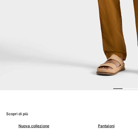
Donna
Vedi tutti i Donna
Costumi da bagno
Bikinis
Intero
Tops
Slips
Rashguards
Vedi tutti i Costumi da bagno
Abbigliamento
Abiti
Polos
Scopri di più
Shorts
Camicie
Nuova collezione
Pantaloni
Tuniche