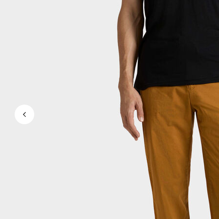
Magici
Vedi tutti i Costumi da bagno
Abbigliamento
Polo
Camicie
Bermuda
Pullover e Cardigan
Capispalla
Pantaloni
Maglieria
T-shirts
Modelli lounge
Vedi tutti i Abbigliamento
Taglie forti
Vedi tutti i Taglie forti