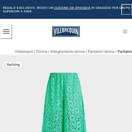
ACCESSIBILITÀ
SALTA
AL
REGALO ESCLUSIVO: RICEVI UN
CUSCINO DA SPIAGGIA
IN OMAGGIO PER ORDINI
SUPERIORI A 600€
CONTENUTO
PRINCIPALE
Uomo
Vilebrequin
Donna
Abbigliamento donna
Pantaloni donna
Pantalon
Vedi tutti i Uomo
/
/
/
/
Costumi da bagno
Yachting
Pantaloncini mare
Classico
Classico stretch
Classico ultraleggero
Ricamati Edizione Numerata
Cintura piatta
Classico corto
Classico lungo
Rash guard