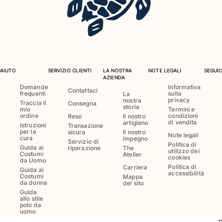
Costumi da bagno
Costumi Interi
Rashguard
Bikini
Neonato
AIUTO
SERVIZIO CLIENTI
LA NOSTRA
NOTE LEGALI
SEGUIC
AZIENDA
Slip Mare
Domande
Informativa
Contattaci
frequenti
sulla
La
Vedi tutti i Costumi da bagno
privacy
nostra
Traccia il
Consegna
storia
mio
Termini e
Abbigliamento
ordine
condizioni
Reso
Il nostro
di vendita
artigiano
Istruzioni
Transazione
per la
sicura
Il nostro
Abiti e Gonne
Note legali
cura
impegno
Servizio di
Politica di
Tute
Guida ai
riparazione
The
utilizzo dei
Costumi
Atelier
cookies
Pantaloncini
da Uomo
Politica di
Carriera
Guida ai
Felpe
accessibilità
Costumi
Mappa
T-shirt
da donna
del sito
Guida
Vedi tutti i Abbigliamento
allo stile
polo da
uomo
Neonato