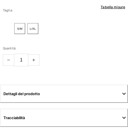
Tabella misure
Donna
Taglia:
Vedi tutti i Donna
S/M
L/XL
Costumi da bagno
Bikinis
Quantità:
Intero
Tops
Slips
Rashguards
Vedi tutti i Costumi da bagno
Abbigliamento
Dettagli del prodotto
Abiti
Polos
Shorts
Tracciabilità
Camicie