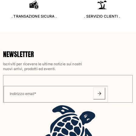
Classico stretch
Classico ultraleggero
. TRANSAZIONE SICURA .
. SERVIZIO CLIENTI .
Costumi da bagno Ricamati
Rashguard
Costumi da bagno magici
Vedi tutti i Costumi da bagno
NEWSLETTER
Abbigliamento
Iscriviti per ricevere le ultime notizie sui nostri
Polo
nuovi arrivi, prodotti ed eventi.
T-shirt
Pantaloni
Camicie
Indirizzo email
*
Bermuda
Felpe
Vedi tutti i Abbigliamento
Bambina
Vedi tutti i Bambina