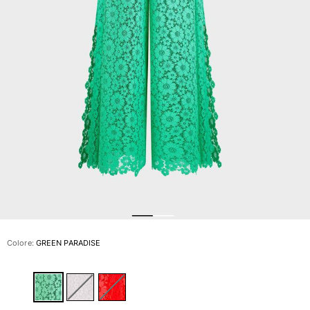
Slip
Magici
Vedi tutti i Costumi da bagno
Abbigliamento
Polo
Camicie
Bermuda
Pullover e Cardigan
Capispalla
Pantaloni
Maglieria
T-shirts
Modelli lounge
Colore:
GREEN PARADISE
Vedi tutti i Abbigliamento
Taglie forti
Vedi tutti i Taglie forti