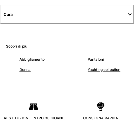
Tuniche
Pantaloni
Cura
Sweatshirts
T-Shirts
Modelli lounge
Kimonos
Vedi tutti i Abbigliamento
Scopri di più
Yachting collection
Abbigliamento
Pantaloni
Vedi tutti i Yachting collection
Donna
Yachting collection
Bambino
Vedi tutti i Bambino
Costumi da bagno
Pantalocini mare
. RESTITUZIONE ENTRO 30 GIORNI .
. CONSEGNA RAPIDA .
Neonato
Classico