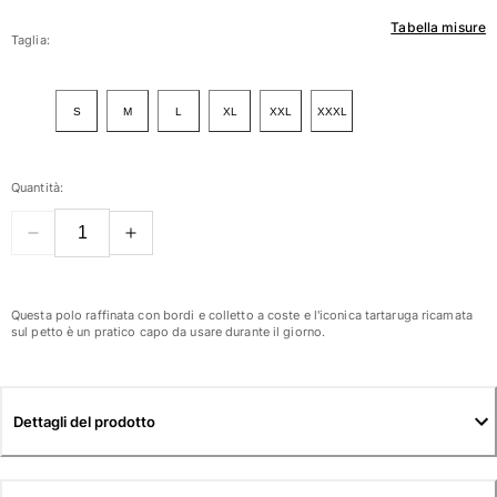
Tabella misure
Donna
Taglia:
Vedi tutti i Donna
S
M
L
XL
XXL
XXXL
Costumi da bagno
Bikinis
Quantità:
Intero
Tops
Slips
Rashguards
Vedi tutti i Costumi da bagno
Questa polo raffinata con bordi e colletto a coste e l'iconica tartaruga ricamata
sul petto è un pratico capo da usare durante il giorno.
Abbigliamento
Abiti
Dettagli del prodotto
Polos
Shorts
Camicie