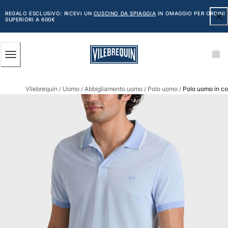
ACCESSIBILITÀ
SALTA
AL
REGALO ESCLUSIVO: RICEVI UN
CUSCINO DA SPIAGGIA
IN OMAGGIO PER ORDINI
SUPERIORI A 600€
CONTENUTO
PRINCIPALE
Uomo
Vilebrequin
Uomo
Abbigliamento uomo
Polo uomo
Polo uomo in co
Vedi tutti i Uomo
/
/
/
/
Costumi da bagno
Pantaloncini mare
Classico
Classico stretch
Classico ultraleggero
Ricamati Edizione Numerata
Cintura piatta
Classico corto
Classico lungo
Rash guard