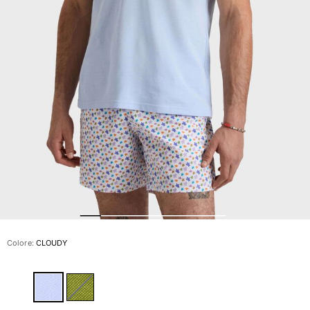
Slip
Magici
Vedi tutti i Costumi da bagno
Abbigliamento
Polo
Camicie
Bermuda
Pullover e Cardigan
Capispalla
Pantaloni
Maglieria
T-shirts
Modelli lounge
Colore:
CLOUDY
Vedi tutti i Abbigliamento
Taglie forti
Vedi tutti i Taglie forti