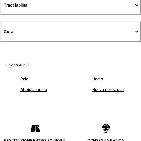
Tuniche
Tracciabilità
Pantaloni
Sweatshirts
T-Shirts
Cura
Modelli lounge
Kimonos
Vedi tutti i Abbigliamento
Yachting collection
Scopri di più
Vedi tutti i Yachting collection
Polo
Uomo
Bambino
Abbigliamento
Nuova collezione
Vedi tutti i Bambino
Costumi da bagno
Pantalocini mare
Neonato
Classico
. RESTITUZIONE ENTRO 30 GIORNI .
. CONSEGNA RAPIDA .