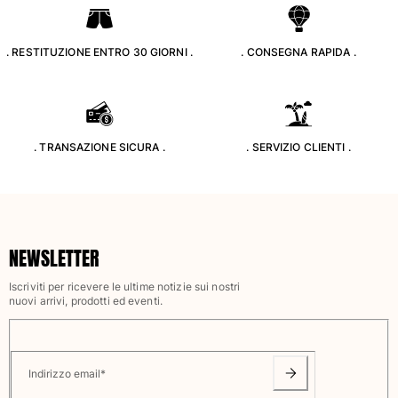
Classico stretch
Classico ultraleggero
. RESTITUZIONE ENTRO 30 GIORNI .
. CONSEGNA RAPIDA .
Costumi da bagno Ricamati
Rashguard
Costumi da bagno magici
Vedi tutti i Costumi da bagno
. TRANSAZIONE SICURA .
. SERVIZIO CLIENTI .
Abbigliamento
Polo
T-shirt
Pantaloni
NEWSLETTER
Camicie
Bermuda
Iscriviti per ricevere le ultime notizie sui nostri
Felpe
nuovi arrivi, prodotti ed eventi.
Vedi tutti i Abbigliamento
Bambina
Indirizzo email
*
Vedi tutti i Bambina