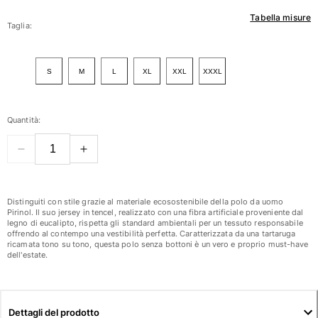
Tabella misure
Donna
Taglia:
Vedi tutti i Donna
S
M
L
XL
XXL
XXXL
Costumi da bagno
Bikinis
Quantità:
Intero
Tops
Slips
Rashguards
Vedi tutti i Costumi da bagno
Distinguiti con stile grazie al materiale ecosostenibile della polo da uomo
Pirinol. Il suo jersey in tencel, realizzato con una fibra artificiale proveniente dal
legno di eucalipto, rispetta gli standard ambientali per un tessuto responsabile
Abbigliamento
offrendo al contempo una vestibilità perfetta. Caratterizzata da una tartaruga
ricamata tono su tono, questa polo senza bottoni è un vero e proprio must-have
Abiti
dell'estate.
Polos
Shorts
Camicie
Dettagli del prodotto