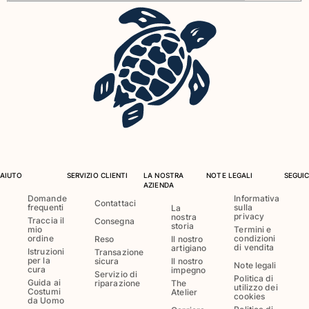
Costumi da bagno
Costumi Interi
Rashguard
Bikini
Neonato
Slip Mare
Vedi tutti i Costumi da bagno
Abbigliamento
AIUTO
SERVIZIO CLIENTI
LA NOSTRA
NOTE LEGALI
SEGUIC
AZIENDA
Abiti e Gonne
Domande
Informativa
Contattaci
Tute
frequenti
sulla
La
privacy
nostra
Pantaloncini
Traccia il
Consegna
storia
mio
Termini e
Felpe
ordine
condizioni
Reso
Il nostro
di vendita
artigiano
Istruzioni
Transazione
T-shirt
per la
sicura
Il nostro
Note legali
cura
Vedi tutti i Abbigliamento
impegno
Servizio di
Politica di
Guida ai
riparazione
The
utilizzo dei
Costumi
Atelier
Neonato
cookies
da Uomo