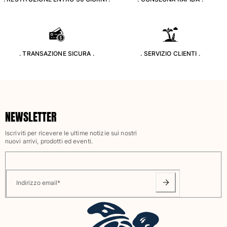
Classico stretch
Classico ultraleggero
Costumi da bagno Ricamati
Rashguard
. TRANSAZIONE SICURA .
. SERVIZIO CLIENTI .
Costumi da bagno magici
Vedi tutti i Costumi da bagno
Abbigliamento
Polo
NEWSLETTER
T-shirt
Iscriviti per ricevere le ultime notizie sui nostri
Pantaloni
nuovi arrivi, prodotti ed eventi.
Camicie
Bermuda
Felpe
Vedi tutti i Abbigliamento
Indirizzo email
*
Bambina
Vedi tutti i Bambina