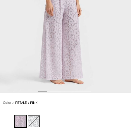
Slip
Magici
Vedi tutti i Costumi da bagno
Abbigliamento
Polo
Camicie
Bermuda
Pullover e Cardigan
Capispalla
Pantaloni
Maglieria
T-shirts
Modelli lounge
Colore:
PETALE / PINK
Vedi tutti i Abbigliamento
Taglie forti
Vedi tutti i Taglie forti