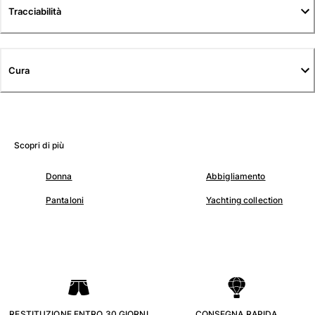
Tuniche
Tracciabilità
Pantaloni
Sweatshirts
T-Shirts
Cura
Modelli lounge
Kimonos
Vedi tutti i Abbigliamento
Yachting collection
Scopri di più
Vedi tutti i Yachting collection
Donna
Abbigliamento
Bambino
Pantaloni
Yachting collection
Vedi tutti i Bambino
Costumi da bagno
Pantalocini mare
Neonato
Classico
. RESTITUZIONE ENTRO 30 GIORNI .
. CONSEGNA RAPIDA .