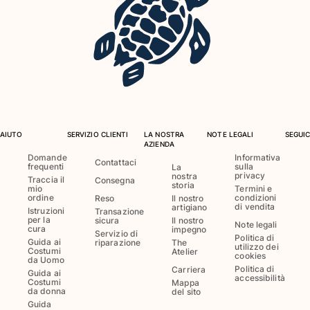
Costumi da bagno
Costumi Interi
Rashguard
Bikini
Neonato
Slip Mare
Vedi tutti i Costumi da bagno
AIUTO
SERVIZIO CLIENTI
LA NOSTRA
NOTE LEGALI
SEGUIC
AZIENDA
Abbigliamento
Domande
Informativa
Contattaci
frequenti
sulla
La
privacy
nostra
Traccia il
Consegna
storia
Abiti e Gonne
mio
Termini e
ordine
condizioni
Reso
Il nostro
Tute
di vendita
artigiano
Istruzioni
Transazione
per la
sicura
Il nostro
Pantaloncini
Note legali
cura
impegno
Servizio di
Felpe
Politica di
Guida ai
riparazione
The
utilizzo dei
Costumi
Atelier
T-shirt
cookies
da Uomo
Politica di
Carriera
Vedi tutti i Abbigliamento
Guida ai
accessibilità
Costumi
Mappa
da donna
del sito
Neonato
Guida