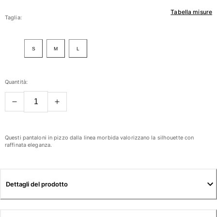
Tabella misure
Donna
Taglia:
Vedi tutti i Donna
S
M
L
Costumi da bagno
Bikinis
Quantità:
Intero
Tops
Slips
Rashguards
Vedi tutti i Costumi da bagno
Questi pantaloni in pizzo dalla linea morbida valorizzano la silhouette con
raffinata eleganza.
Abbigliamento
Abiti
Dettagli del prodotto
Polos
Shorts
Camicie