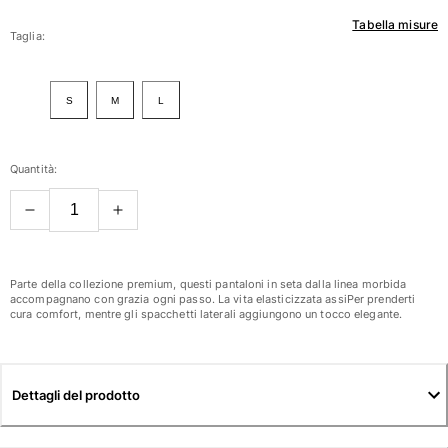
Tabella misure
Donna
Taglia:
Vedi tutti i Donna
S
M
L
Costumi da bagno
Bikinis
Quantità:
Intero
Tops
Slips
Rashguards
Vedi tutti i Costumi da bagno
Parte della collezione premium, questi pantaloni in seta dalla linea morbida
accompagnano con grazia ogni passo. La vita elasticizzata assiPer prenderti
cura comfort, mentre gli spacchetti laterali aggiungono un tocco elegante.
Abbigliamento
Abiti
Polos
Dettagli del prodotto
Shorts
Camicie