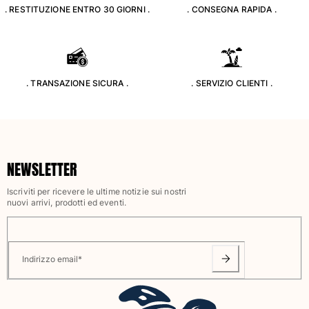
. RESTITUZIONE ENTRO 30 GIORNI .
. CONSEGNA RAPIDA .
Classico stretch
Classico ultraleggero
Costumi da bagno Ricamati
Rashguard
Costumi da bagno magici
. TRANSAZIONE SICURA .
. SERVIZIO CLIENTI .
Vedi tutti i Costumi da bagno
Abbigliamento
Polo
NEWSLETTER
T-shirt
Pantaloni
Iscriviti per ricevere le ultime notizie sui nostri
Camicie
nuovi arrivi, prodotti ed eventi.
Bermuda
Felpe
Vedi tutti i Abbigliamento
Indirizzo email
*
Bambina
Vedi tutti i Bambina