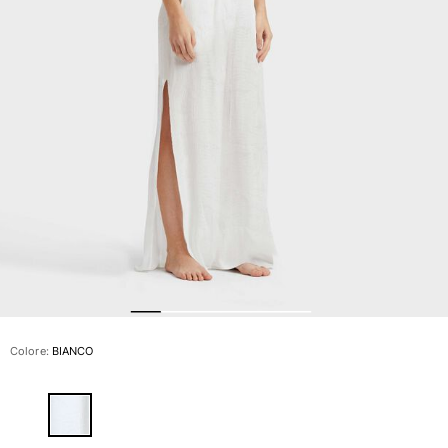
Slip
Magici
Vedi tutti i Costumi da bagno
Abbigliamento
Polo
Camicie
Bermuda
Pullover e Cardigan
Capispalla
Pantaloni
Maglieria
T-shirts
Modelli lounge
Colore:
BIANCO
Vedi tutti i Abbigliamento
Taglie forti
Vedi tutti i Taglie forti