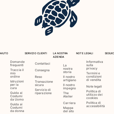
Costumi da bagno
Costumi Interi
Rashguard
Bikini
Neonato
Slip Mare
Vedi tutti i Costumi da bagno
AIUTO
SERVIZIO CLIENTI
LA NOSTRA
NOTE LEGALI
SEGUIC
AZIENDA
Abbigliamento
Domande
Informativa
Contattaci
frequenti
sulla
La
privacy
nostra
Abiti e Gonne
Traccia il
Consegna
storia
mio
Termini e
Tute
ordine
condizioni
Reso
Il nostro
di vendita
artigiano
Pantaloncini
Istruzioni
Transazione
per la
sicura
Il nostro
Note legali
Felpe
cura
impegno
Servizio di
Politica di
Guida ai
riparazione
The
T-shirt
utilizzo dei
Costumi
Atelier
cookies
da Uomo
Vedi tutti i Abbigliamento
Politica di
Carriera
Guida ai
accessibilità
Costumi
Mappa
Neonato
da donna
del sito