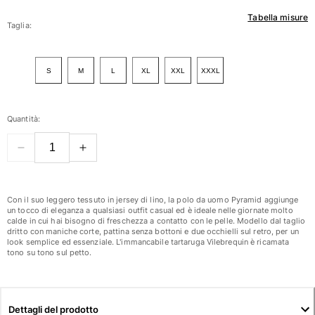
Tabella misure
Donna
Taglia:
Vedi tutti i Donna
S
M
L
XL
XXL
XXXL
Costumi da bagno
Bikinis
Quantità:
Intero
Tops
Slips
Rashguards
Vedi tutti i Costumi da bagno
Con il suo leggero tessuto in jersey di lino, la polo da uomo Pyramid aggiunge
un tocco di eleganza a qualsiasi outfit casual ed è ideale nelle giornate molto
calde in cui hai bisogno di freschezza a contatto con le pelle. Modello dal taglio
Abbigliamento
dritto con maniche corte, pattina senza bottoni e due occhielli sul retro, per un
look semplice ed essenziale. L'immancabile tartaruga Vilebrequin è ricamata
Abiti
tono su tono sul petto.
Polos
Shorts
Camicie
Dettagli del prodotto