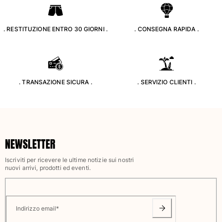
Classico stretch
Classico ultraleggero
. RESTITUZIONE ENTRO 30 GIORNI .
. CONSEGNA RAPIDA .
Costumi da bagno Ricamati
Rashguard
Costumi da bagno magici
Vedi tutti i Costumi da bagno
. TRANSAZIONE SICURA .
. SERVIZIO CLIENTI .
Abbigliamento
Polo
T-shirt
Pantaloni
NEWSLETTER
Camicie
Bermuda
Iscriviti per ricevere le ultime notizie sui nostri
Felpe
nuovi arrivi, prodotti ed eventi.
Vedi tutti i Abbigliamento
Bambina
Indirizzo email
*
Vedi tutti i Bambina