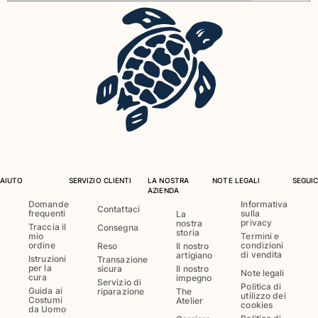
Costumi da bagno
Costumi Interi
Rashguard
Bikini
Neonato
Slip Mare
Vedi tutti i Costumi da bagno
Abbigliamento
AIUTO
SERVIZIO CLIENTI
LA NOSTRA
NOTE LEGALI
SEGUIC
AZIENDA
Abiti e Gonne
Domande
Informativa
Contattaci
Tute
frequenti
sulla
La
privacy
nostra
Pantaloncini
Traccia il
Consegna
storia
mio
Termini e
Felpe
ordine
condizioni
Reso
Il nostro
di vendita
artigiano
Istruzioni
Transazione
T-shirt
per la
sicura
Il nostro
Note legali
cura
Vedi tutti i Abbigliamento
impegno
Servizio di
Politica di
Guida ai
riparazione
The
utilizzo dei
Costumi
Atelier
Neonato
cookies
da Uomo