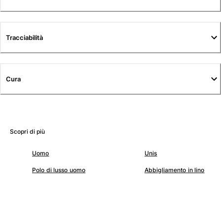
Tuniche
Pantaloni
Sweatshirts
Tracciabilità
T-Shirts
Modelli lounge
Kimonos
Vedi tutti i Abbigliamento
Cura
Yachting collection
Vedi tutti i Yachting collection
Scopri di più
Bambino
Uomo
Unis
Vedi tutti i Bambino
Polo di lusso uomo
Abbigliamento in lino
Costumi da bagno
Pantalocini mare
Neonato
Classico