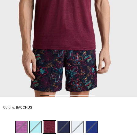
Slip
Magici
Vedi tutti i Costumi da bagno
Abbigliamento
Polo
Camicie
Bermuda
Pullover e Cardigan
Capispalla
Pantaloni
Maglieria
T-shirts
Modelli lounge
Colore:
BACCHUS
Vedi tutti i Abbigliamento
Taglie forti
Vedi tutti i Taglie forti