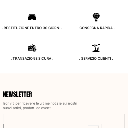
Costumi da bagno
Costumi Interi
Rashguard
. RESTITUZIONE ENTRO 30 GIORNI .
. CONSEGNA RAPIDA .
Bikini
Neonato
Slip Mare
Vedi tutti i Costumi da bagno
. TRANSAZIONE SICURA .
. SERVIZIO CLIENTI .
Abbigliamento
Abiti e Gonne
Tute
Pantaloncini
NEWSLETTER
Felpe
Iscriviti per ricevere le ultime notizie sui nostri
T-shirt
nuovi arrivi, prodotti ed eventi.
Vedi tutti i Abbigliamento
Neonato