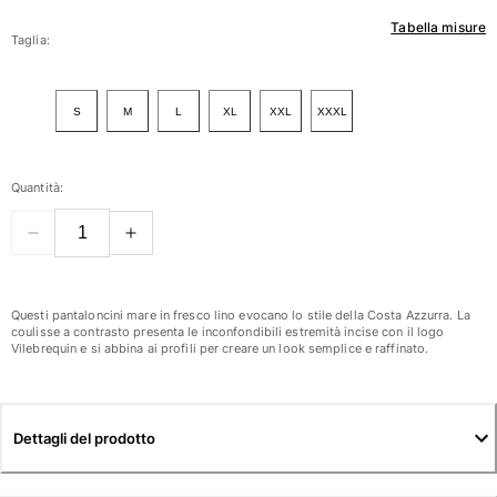
Tabella misure
Donna
Taglia:
Vedi tutti i Donna
S
M
L
XL
XXL
XXXL
Costumi da bagno
Bikinis
Quantità:
Intero
Tops
Slips
Rashguards
Vedi tutti i Costumi da bagno
Questi pantaloncini mare in fresco lino evocano lo stile della Costa Azzurra. La
coulisse a contrasto presenta le inconfondibili estremità incise con il logo
Vilebrequin e si abbina ai profili per creare un look semplice e raffinato.
Abbigliamento
Abiti
Polos
Dettagli del prodotto
Shorts
Camicie