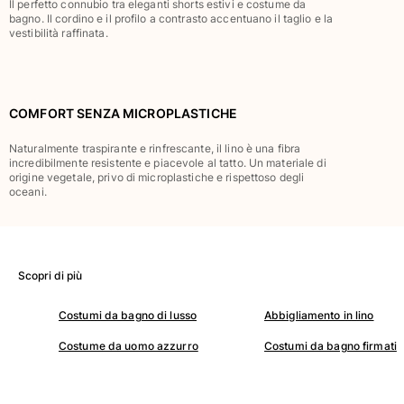
Il perfetto connubio tra eleganti shorts estivi e costume da
Classico stretch
bagno. Il cordino e il profilo a contrasto accentuano il taglio e la
vestibilità raffinata.
Classico ultraleggero
Costumi da bagno Ricamati
Rashguard
Costumi da bagno magici
COMFORT SENZA MICROPLASTICHE
Vedi tutti i Costumi da bagno
Naturalmente traspirante e rinfrescante, il lino è una fibra
Abbigliamento
incredibilmente resistente e piacevole al tatto. Un materiale di
origine vegetale, privo di microplastiche e rispettoso degli
oceani.
Polo
T-shirt
Pantaloni
Camicie
Scopri di più
Bermuda
Felpe
Costumi da bagno di lusso
Abbigliamento in lino
Vedi tutti i Abbigliamento
Costume da uomo azzurro
Costumi da bagno firmati
Bambina
Vedi tutti i Bambina