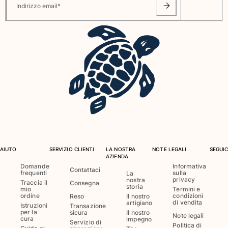
Indirizzo email
*
Vedi tutti i Neonato
Accessori
Vedi tutti i Accessori
Cappelli e Cappellini
Cappellino
Cappello
Vedi tutti i Cappelli e Cappellini
Telli mare & Pareo
AIUTO
SERVIZIO CLIENTI
LA NOSTRA
NOTE LEGALI
SEGUIC
AZIENDA
Telli mare
Domande
Informativa
Contattaci
Telo mare unisex
frequenti
sulla
La
privacy
nostra
Traccia il
Pareo
Consegna
storia
mio
Termini e
Vedi tutti i Telli mare & Pareo
ordine
condizioni
Reso
Il nostro
di vendita
artigiano
Istruzioni
Transazione
per la
sicura
Il nostro
Borse
Note legali
cura
impegno
Servizio di
Politica di