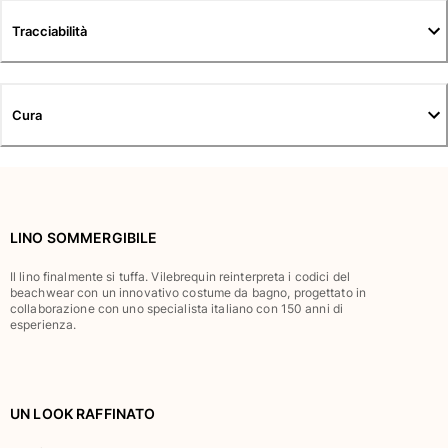
Tuniche
Tracciabilità
Pantaloni
Sweatshirts
T-Shirts
Modelli lounge
Cura
Kimonos
Vedi tutti i Abbigliamento
Yachting collection
Vedi tutti i Yachting collection
LINO SOMMERGIBILE
Bambino
Il lino finalmente si tuffa. Vilebrequin reinterpreta i codici del
beachwear con un innovativo costume da bagno, progettato in
collaborazione con uno specialista italiano con 150 anni di
Vedi tutti i Bambino
esperienza.
Costumi da bagno
Pantalocini mare
UN LOOK RAFFINATO
Neonato
Classico