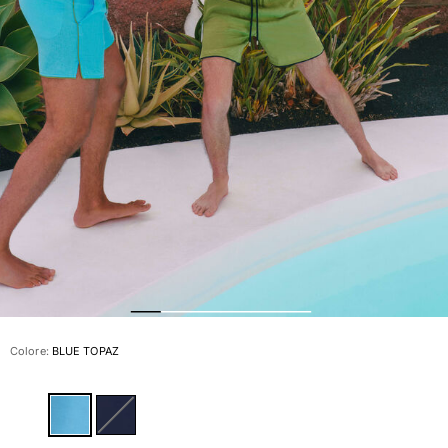
Slip
Magici
Vedi tutti i Costumi da bagno
Abbigliamento
Polo
Camicie
Bermuda
Pullover e Cardigan
Capispalla
Pantaloni
Maglieria
T-shirts
Modelli lounge
Colore:
BLUE TOPAZ
Vedi tutti i Abbigliamento
Taglie forti
Vedi tutti i Taglie forti