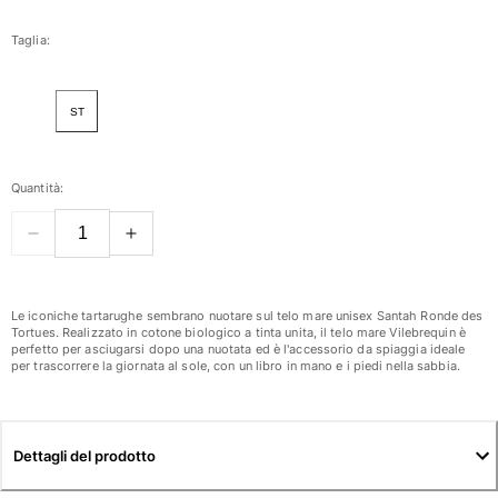
Donna
Taglia:
Vedi tutti i Donna
ST
Costumi da bagno
Bikinis
Quantità:
Intero
Tops
Slips
Rashguards
Vedi tutti i Costumi da bagno
Le iconiche tartarughe sembrano nuotare sul telo mare unisex Santah Ronde des
Tortues. Realizzato in cotone biologico a tinta unita, il telo mare Vilebrequin è
perfetto per asciugarsi dopo una nuotata ed è l'accessorio da spiaggia ideale
Abbigliamento
per trascorrere la giornata al sole, con un libro in mano e i piedi nella sabbia.
Abiti
Polos
Shorts
Dettagli del prodotto
Camicie