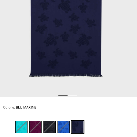
Slip
Magici
Vedi tutti i Costumi da bagno
Abbigliamento
Polo
Camicie
Bermuda
Pullover e Cardigan
Capispalla
Pantaloni
Maglieria
T-shirts
Modelli lounge
Colore:
BLU MARINE
Vedi tutti i Abbigliamento
Taglie forti
Vedi tutti i Taglie forti