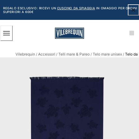
ACCESSIBILITÀ
SALTA
AL
REGALO ESCLUSIVO: RICEVI UN
CUSCINO DA SPIAGGIA
IN OMAGGIO PER ORDINI
SUPERIORI A 600€
CONTENUTO
PRINCIPALE
Uomo
Vilebrequin
Accessori
Telli mare & Pareo
Telo mare unisex
Telo da
Vedi tutti i Uomo
/
/
/
/
Costumi da bagno
Pantaloncini mare
Classico
Classico stretch
Classico ultraleggero
Ricamati Edizione Numerata
Cintura piatta
Classico corto
Classico lungo
Rash guard