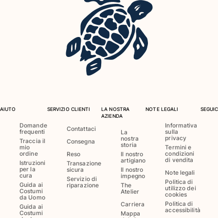
Costumi da bagno
Costumi Interi
Rashguard
Bikini
Neonato
Slip Mare
Vedi tutti i Costumi da bagno
AIUTO
SERVIZIO CLIENTI
LA NOSTRA
NOTE LEGALI
SEGUIC
Abbigliamento
AZIENDA
Domande
Informativa
Contattaci
frequenti
sulla
Abiti e Gonne
La
privacy
nostra
Traccia il
Consegna
Tute
storia
mio
Termini e
ordine
condizioni
Reso
Il nostro
Pantaloncini
di vendita
artigiano
Istruzioni
Transazione
Felpe
per la
sicura
Il nostro
Note legali
cura
impegno
T-shirt
Servizio di
Politica di
Guida ai
riparazione
The
utilizzo dei
Vedi tutti i Abbigliamento
Costumi
Atelier
cookies
da Uomo
Politica di
Carriera
Guida ai
Neonato
accessibilità
Costumi
Mappa