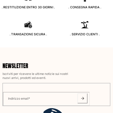
Classico stretch
. RESTITUZIONE ENTRO 30 GIORNI .
. CONSEGNA RAPIDA .
Classico ultraleggero
Costumi da bagno Ricamati
Rashguard
Costumi da bagno magici
Vedi tutti i Costumi da bagno
. TRANSAZIONE SICURA .
. SERVIZIO CLIENTI .
Abbigliamento
Polo
T-shirt
NEWSLETTER
Pantaloni
Camicie
Iscriviti per ricevere le ultime notizie sui nostri
nuovi arrivi, prodotti ed eventi.
Bermuda
Felpe
Vedi tutti i Abbigliamento
Indirizzo email
*
Bambina
Vedi tutti i Bambina