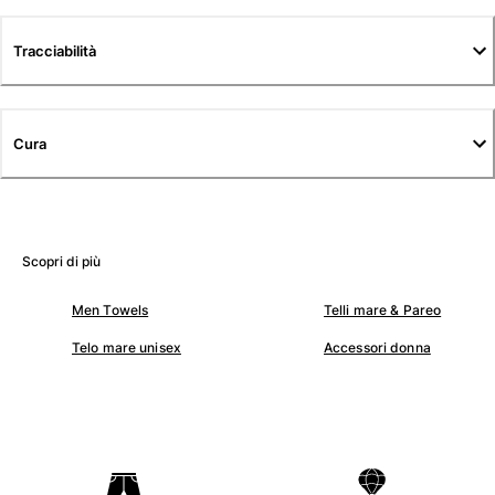
Tuniche
Pantaloni
Tracciabilità
Sweatshirts
T-Shirts
Modelli lounge
Kimonos
Cura
Vedi tutti i Abbigliamento
Yachting collection
Vedi tutti i Yachting collection
Scopri di più
Bambino
Men Towels
Telli mare & Pareo
Vedi tutti i Bambino
Telo mare unisex
Accessori donna
Costumi da bagno
Pantalocini mare
Neonato
Classico