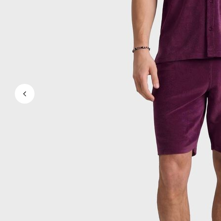
Ver todo Bañadores
Pret-a-porter
Polos
Camisas
Shorts
Jersey y cárdigan
Chaquetas y Abrigos
Pantalones
Jerséis
Camisetas
Loungewear
Ver todo Pret-a-porter
Tallas grandes
Ver todo Tallas grandes
Mujer