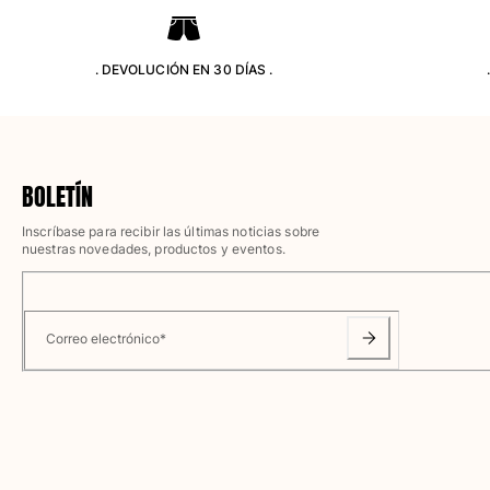
Camisetas
Colección loungewear
Kimonos
. DEVOLUCIÓN EN 30 DÍAS .
Ver todo Pret-a-porter
Yachting collection
Ver todo Yachting collection
BOLETÍN
Niño
Inscríbase para recibir las últimas noticias sobre
nuestras novedades, productos y eventos.
Ver todo Niño
Trajes de baño
Correo electrónico
*
Traje de baño
Bebé
Clásico
Clásico stretch
Clásico ultra ligero
Trajes de baño Bordados