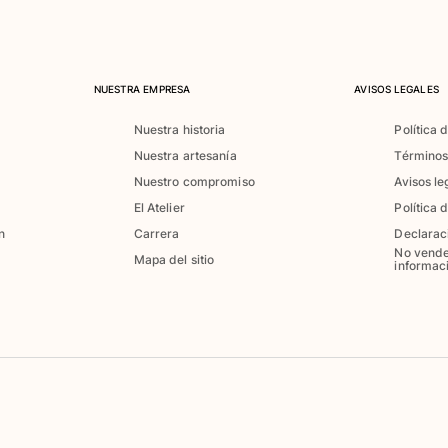
NUESTRA EMPRESA
AVISOS LEGALES
Nuestra historia
Política 
Nuestra artesanía
Términos
Nuestro compromiso
Avisos le
El Atelier
Política 
n
Carrera
Declarac
No vende
Mapa del sitio
informac