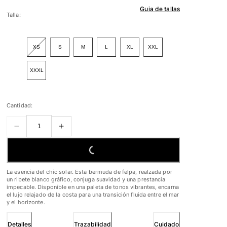
Guia de tallas
Talla:
XS
S
M
L
XL
XXL
XXXL
Cantidad:
LOADING...
La esencia del chic solar. Esta bermuda de felpa, realzada por
un ribete blanco gráfico, conjuga suavidad y una prestancia
impecable. Disponible en una paleta de tonos vibrantes, encarna
el lujo relajado de la costa para una transición fluida entre el mar
y el horizonte.
Detalles
Trazabilidad
Cuidado