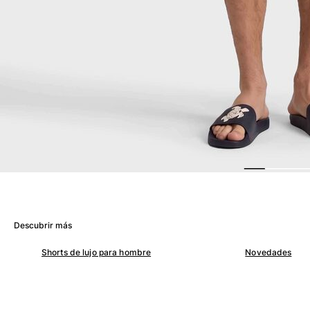
Ver todo Mujer
Trajes de baño
Bikinis
Una pieza
Tops
Partes de abajo
Rashguards
Ver todo Trajes de baño
Pret-a-porter
Vestidos
Polos
Descubrir más
Shorts
Camisas
Shorts de lujo para hombre
Novedades
Túnicas
Pantalones
Sweatshirts