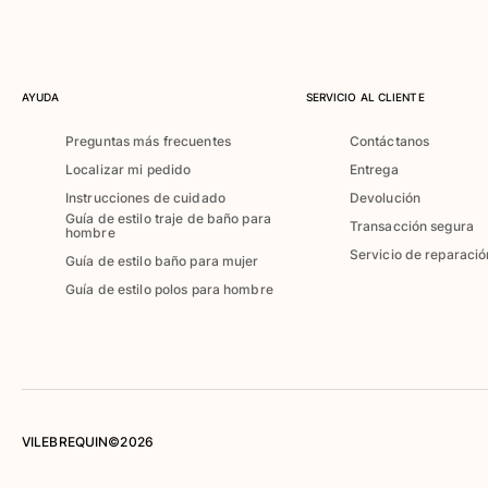
Camiseta de baño
Trajes de baño mágicos
Ver todo Trajes de baño
AYUDA
SERVICIO AL CLIENTE
Pret-a-porter
Preguntas más frecuentes
Contáctanos
Polos
Localizar mi pedido
Entrega
Camisetas
Instrucciones de cuidado
Devolución
Pantalones
Guía de estilo traje de baño para
Transacción segura
hombre
Camisas
Servicio de reparació
Guía de estilo baño para mujer
Shorts
Sudaderas
Guía de estilo polos para hombre
Ver todo Pret-a-porter
Niña
Ver todo Niña
Trajes de baño
VILEBREQUIN©2026