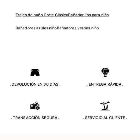
Camisetas
Colección loungewear
Trajes de baño Corte Clásico
Bañador liso para niño
Kimonos
Ver todo Pret-a-porter
Bañadores azules niño
Bañadores verdes niño
Yachting collection
Ver todo Yachting collection
Niño
Ver todo Niño
. DEVOLUCIÓN EN 30 DÍAS .
. ENTREGA RÁPIDA .
Trajes de baño
Traje de baño
Bebé
Clásico
. TRANSACCIÓN SEGURA .
. SERVICIO AL CLIENTE .
Clásico stretch
Clásico ultra ligero
Trajes de baño Bordados