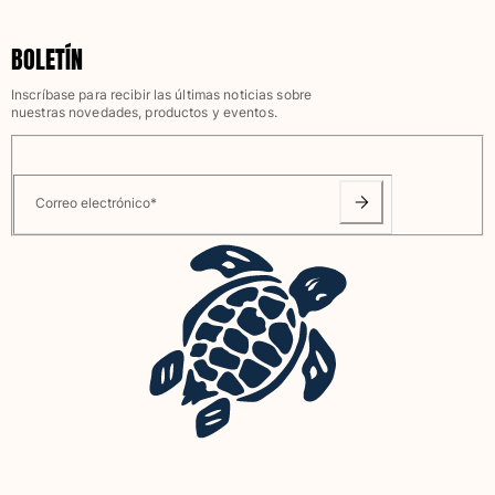
Camiseta de baño
BOLETÍN
Trajes de baño mágicos
Ver todo Trajes de baño
Inscríbase para recibir las últimas noticias sobre
nuestras novedades, productos y eventos.
Pret-a-porter
Polos
Camisetas
Correo electrónico
*
Pantalones
Camisas
Shorts
Sudaderas
Ver todo Pret-a-porter
Niña
Ver todo Niña
Trajes de baño