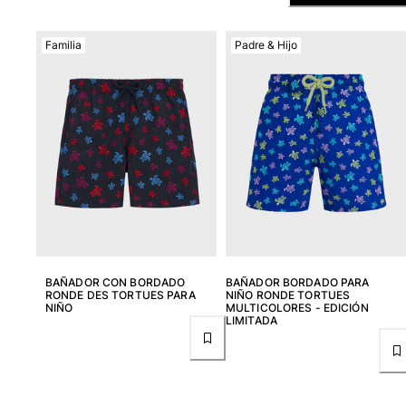
Ver todo Bañadores
Pret-a-porter
Familia
Padre & Hijo
Polos
Camisas
Shorts
Jersey y cárdigan
Chaquetas y Abrigos
Pantalones
Jerséis
Camisetas
Loungewear
Ver todo Pret-a-porter
BAÑADOR CON BORDADO
BAÑADOR BORDADO PARA
RONDE DES TORTUES PARA
NIÑO RONDE TORTUES
Tallas grandes
NIÑO
MULTICOLORES - EDICIÓN
LIMITADA
Ver todo Tallas grandes
Mujer