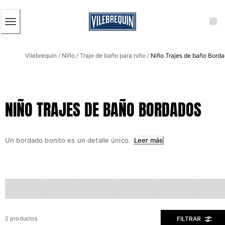
ACCESIBILIDAD
SALTAR
AL
CONTENIDO
PRINCIPAL
Hombre
Vilebrequin
Niño
Traje de baño para niño
Niño Trajes de baño Bord
Ver todo Hombre
/
/
/
Bañadores
Trajes de baño
NIÑO TRAJES DE BAÑO BORDADOS
Clásico
Clásico stretch
Clásico ultra ligero
Un bordado bonito es un detalle único.
Leer más
Bordados Edición Numerada
Cintura plana
Clásico corto
Clásico largo
Camiseta de baño
Slip
Mágico
FILTRAR
2 productos