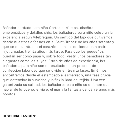
Ver todo Mujer
Trajes de baño
Bikinis
Bañador bordado para niño Cortes perfectos, diseños
Una pieza
emblemáticos y detalles chic: los bañadores para niño celebran la
excelencia según Vilebrequin. Un sentido del lujo que cultivamos
Tops
desde nuestros orígenes en el Saint-Tropez de los años setenta y
Partes de abajo
que se encuentra en el corazón de las colecciones para padre e
Rashguards
hijo, creadas treinta años más tarde. Para que los pequeños
puedan ser como papá y, sobre todo, vestir unos bañadores tan
Ver todo Trajes de baño
elegantes como los suyos. Fruto de años de experiencia, los
bañadores para niño son el resultado de un proceso de
Pret-a-porter
confección laborioso que se divide en treinta fases. En él nos
encontramos desde el estampado al esmerilado, una fase crucial
Vestidos
que determina la suavidad y la flexibilidad del tejido. Una vez
Polos
garantizada su calidad, los bañadores para niño solo tienen que
hablar de lo bueno: el viaje, el mar y la fantasía de los veranos más
Shorts
bonitos.
Camisas
Túnicas
Pantalones
Sweatshirts
DESCUBRE TAMBIÉN: