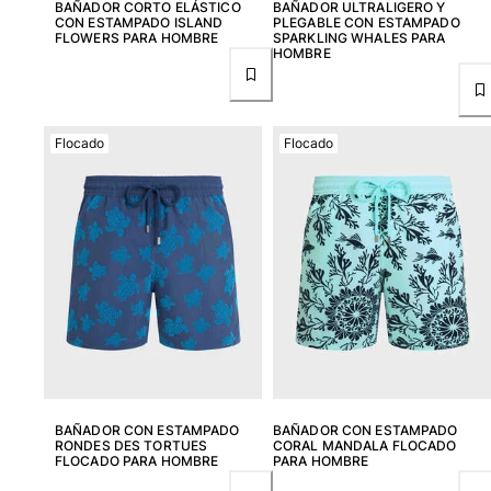
BAÑADOR CORTO ELÁSTICO
BAÑADOR ULTRALIGERO Y
CON ESTAMPADO ISLAND
PLEGABLE CON ESTAMPADO
Bolso tote
FLOWERS PARA HOMBRE
SPARKLING WHALES PARA
Ver todo Bolsas
HOMBRE
Gafas de sol
Ver todo Gafas de sol
Flocado
Flocado
Pañuelos de playa
Ver todo Pañuelos de playa
Accesorios Niños
Sombrero para niños
Toallas y Ponchos de playa
Zapatos
Calcetines
Ver todo Accesorios Niños
BAÑADOR CON ESTAMPADO
BAÑADOR CON ESTAMPADO
RONDES DES TORTUES
CORAL MANDALA FLOCADO
Bolsas
FLOCADO PARA HOMBRE
PARA HOMBRE