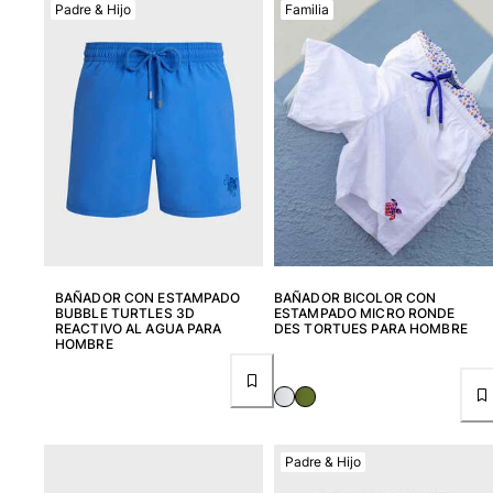
Padre & Hijo
Familia
Ver todo Mujer
Trajes de baño
Bikinis
Una pieza
Tops
Partes de abajo
Rashguards
Ver todo Trajes de baño
Pret-a-porter
BAÑADOR CON ESTAMPADO
BAÑADOR BICOLOR CON
BUBBLE TURTLES 3D
ESTAMPADO MICRO RONDE
Vestidos
REACTIVO AL AGUA PARA
DES TORTUES PARA HOMBRE
HOMBRE
Polos
Shorts
Camisas
Túnicas
Pantalones
Padre & Hijo
Sweatshirts