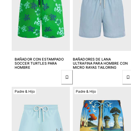
Devolución
Entrega
Preguntas más frecuentes
Buscar una tienda
Contáctanos
Rastrear mi pedido
Mi cuenta
BAÑADOR CON ESTAMPADO
BAÑADORES DE LANA
SOCCER TURTLES PARA
ULTRAFINA PARA HOMBRE CON
HOMBRE
MICRO RAYAS TAILORING
Padre & Hijo
Padre & Hijo