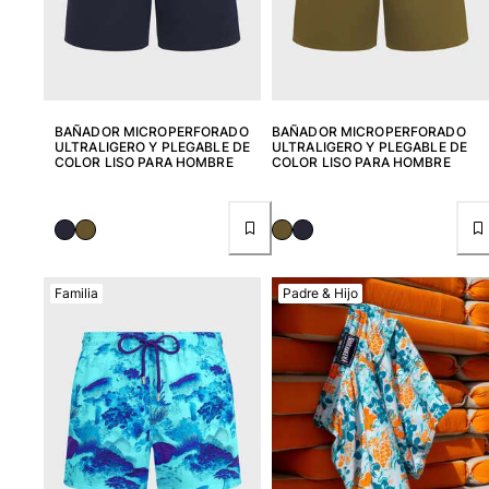
Bañadores Una Pieza
Rashguard
Dos Piezas
Bebe
Partes de abajo de bikini
BAÑADOR MICROPERFORADO
BAÑADOR MICROPERFORADO
Ver todo Trajes de baño
ULTRALIGERO Y PLEGABLE DE
ULTRALIGERO Y PLEGABLE DE
COLOR LISO PARA HOMBRE
COLOR LISO PARA HOMBRE
Pret-a-porter
Vestidos y Faldas
Monos
Pantalones cortos
Familia
Padre & Hijo
Sudaderas
Camisetas
Ver todo Pret-a-porter
Bebé
Ver todo Bebé
Accesorios