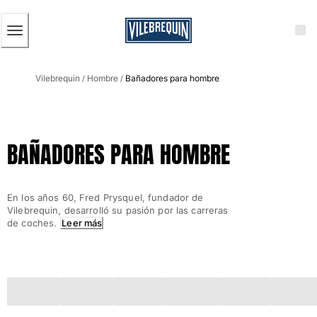
ACCESIBILIDAD
SALTAR
AL
CONTENIDO
PRINCIPAL
Hombre
Vilebrequin
Hombre
Bañadores para hombre
Ver todo Hombre
/
/
Bañadores
Trajes de baño
BAÑADORES PARA HOMBRE
Clásico
Clásico stretch
Clásico ultra ligero
En los años 60, Fred Prysquel, fundador de
Bordados Edición Numerada
Vilebrequin, desarrolló su pasión por las carreras
Cintura plana
de coches.
Leer más
Clásico corto
Clásico largo
Camiseta de baño
Slip
Mágico