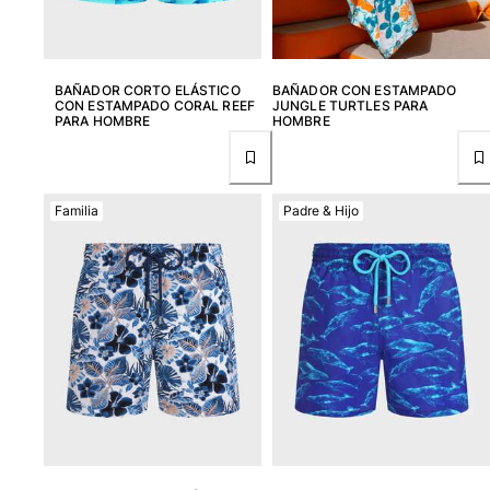
Ver todo Accesorios
Sombreros y Gorras
BAÑADOR CORTO ELÁSTICO
BAÑADOR CON ESTAMPADO
CON ESTAMPADO CORAL REEF
JUNGLE TURTLES PARA
PARA HOMBRE
HOMBRE
Gorra
Gorro
Ver todo Sombreros y Gorras
Familia
Padre & Hijo
Toallas & pareo
Toallas
Toalla de algodón
Pareo
Ver todo Toallas & pareo
Bolsas
Bolsos y bolsas de playa
Bolso para Viajes
Mini bolsos