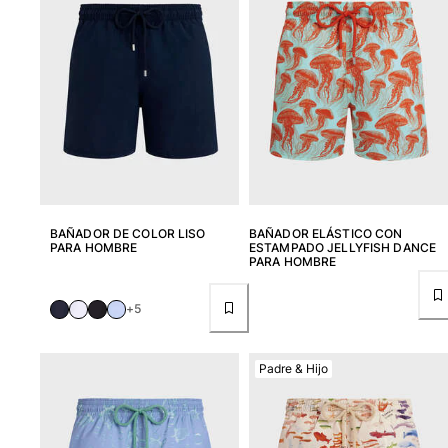
Camisetas
Colección loungewear
Kimonos
Ver todo Pret-a-porter
Yachting collection
Ver todo Yachting collection
Niño
BAÑADOR DE COLOR LISO
BAÑADOR ELÁSTICO CON
Ver todo Niño
PARA HOMBRE
ESTAMPADO JELLYFISH DANCE
PARA HOMBRE
Trajes de baño
+5
Traje de baño
Bebé
Padre & Hijo
Clásico
Clásico stretch
Clásico ultra ligero
Trajes de baño Bordados