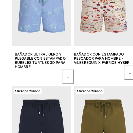
Camiseta de baño
Trajes de baño mágicos
Ver todo Trajes de baño
Pret-a-porter
Polos
Camisetas
BAÑADOR ULTRALIGERO Y
BAÑADOR CON ESTAMPADO
PLEGABLE CON ESTAMPADO
PESCADOR PARA HOMBRE -
Pantalones
BUBBLES TURTLES 3D PARA
VILEBREQUIN X FABRICE HYBER
Camisas
HOMBRE
Shorts
Sudaderas
Ver todo Pret-a-porter
Microperforado
Microperforado
Niña
Ver todo Niña
Trajes de baño