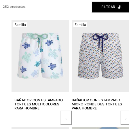
Ver todo Bañadores
FILTRAR
252 productos
Pret-a-porter
Familia
Familia
Polos
Camisas
Shorts
Jersey y cárdigan
Chaquetas y Abrigos
Pantalones
Jerséis
Camisetas
Loungewear
Ver todo Pret-a-porter
Tallas grandes
BAÑADOR CON ESTAMPADO
BAÑADOR CON ESTAMPADO
TORTUES MULTICOLORES
MICRO RONDE DES TORTUES
PARA HOMBRE
PARA HOMBRE
Ver todo Tallas grandes
Mujer