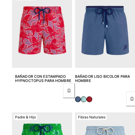
Ver todo Llavero
Joyería y Relojes
Ver todo Joyería y Relojes
Colaboraciones
REGALOS
Inspiración
BAÑADOR CON ESTAMPADO
BAÑADOR LISO BICOLOR PARA
HYPNOCTOPUS PARA HOMBRE
HOMBRE
LAS PLAYAS VILEBREQUIN
Magazine
La Maison Vilebrequin
Tarjeta Regalo
Padre & Hijo
Fibras Naturales
Portal de devoluciones