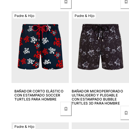
Ver todo Bolsas
Zapatos
Padre & Hijo
Padre & Hijo
Chanclas
Mocasín
Calzado de Playa
Ver todo Zapatos
Outdoor
Ver todo Outdoor
Calcetines
BAÑADOR CORTO ELÁSTICO
BAÑADOR MICROPERFORADO
Ver todo Calcetines
CON ESTAMPADO SOCCER
ULTRALIGERO Y PLEGABLE
TURTLES PARA HOMBRE
CON ESTAMPADO BUBBLE
TURTLES 3D PARA HOMBRE
Juegos de playa
Ver todo Juegos de playa
Padre & Hijo
Llavero