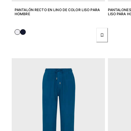
Ver todo Mujer
PANTALÓN RECTO EN LINO DE COLOR LISO PARA
PANTALONES
Trajes de baño
HOMBRE
LISO PARA 
Bikinis
Una pieza
Tops
Partes de abajo
Rashguards
Ver todo Trajes de baño
Pret-a-porter
Vestidos
Polos
Shorts
Camisas
Túnicas
Pantalones
Sweatshirts