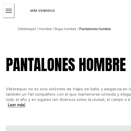
ACCESIBILIDAD
SALTAR
AL
MÁS VENDIDOS
CONTENIDO
Hombre
PRINCIPAL
Vilebrequin
Hombre
Ropa hombre
Pantalones hombre
/
/
/
Ver todo Hombre
Bañadores
Trajes de baño
PANTALONES HOMBRE
Clásico
Clásico stretch
Clásico ultra ligero
Bordados Edición Numerada
Vilebrequin no es solo sinónimo de trajes de baño y elegancia en la
Cintura plana
también un fiel compañero con el que mantenerse cómodo y elega
Clásico corto
todo el año y en lugares tan diversos como la ciudad, el campo o e
Clásico largo
Leer más
Camiseta de baño
Slip
Mágico