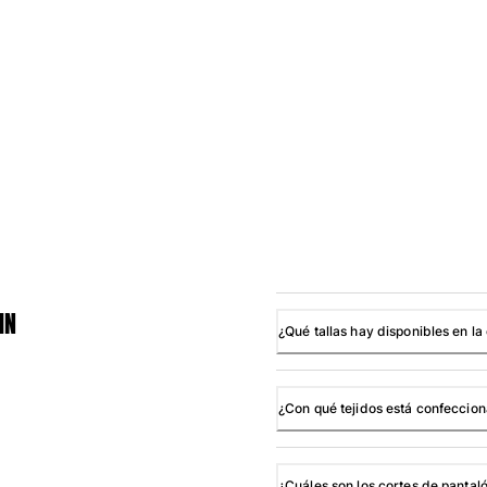
IN
¿Qué tallas hay disponibles en l
¿Con qué tejidos está confeccio
¿Cuáles son los cortes de pantal