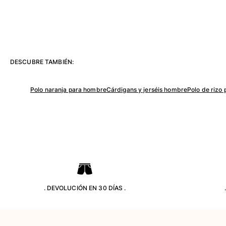
Bolso tote
Ver todo Bolsas
Gafas de sol
Ver todo Gafas de sol
DESCUBRE TAMBIÉN:
Pañuelos de playa
Polo naranja para hombre
Cárdigans y jerséis hombre
Polo de rizo
Ver todo Pañuelos de playa
Accesorios Niños
Sombrero para niños
Toallas y Ponchos de playa
Zapatos
Calcetines
. DEVOLUCIÓN EN 30 DÍAS .
Ver todo Accesorios Niños
Bolsas