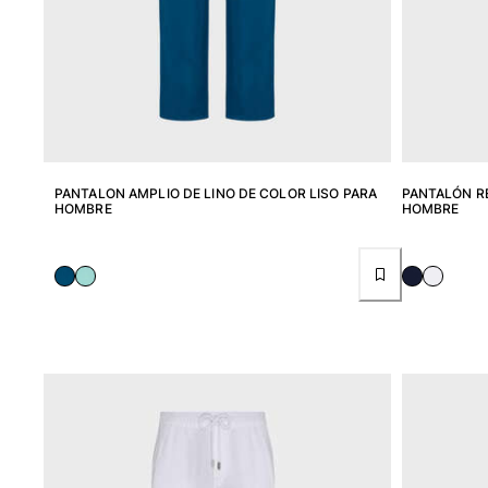
Camisetas
Colección loungewear
Kimonos
Ver todo Pret-a-porter
Yachting collection
Ver todo Yachting collection
PANTALON AMPLIO DE LINO DE COLOR LISO PARA
PANTALÓN RE
HOMBRE
HOMBRE
Niño
Ver todo Niño
Trajes de baño
Traje de baño
Bebé
Clásico
Clásico stretch
Clásico ultra ligero
Trajes de baño Bordados