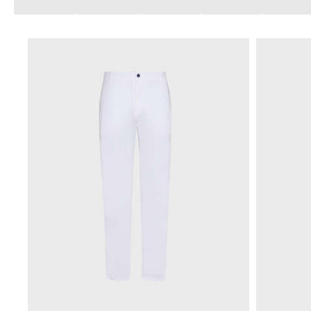
Ver todo Bañadores
Pret-a-porter
Polos
Camisas
Shorts
Jersey y cárdigan
Chaquetas y Abrigos
Pantalones
Jerséis
Camisetas
Loungewear
Ver todo Pret-a-porter
Tallas grandes
Ver todo Tallas grandes
Mujer