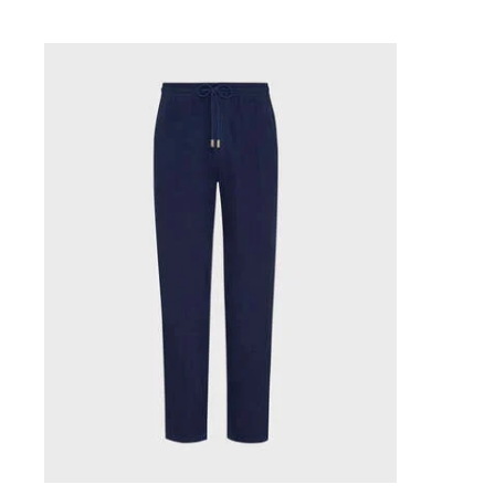
Bañadores Una Pieza
Rashguard
Dos Piezas
Bebe
Partes de abajo de bikini
Ver todo Trajes de baño
Pret-a-porter
Vestidos y Faldas
Monos
Pantalones cortos
Sudaderas
Camisetas
Ver todo Pret-a-porter
Bebé
Ver todo Bebé
Accesorios