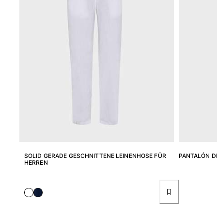
Camiseta de baño
Trajes de baño mágicos
Ver todo Trajes de baño
Pret-a-porter
Polos
Camisetas
Pantalones
Camisas
Shorts
Sudaderas
Ver todo Pret-a-porter
SOLID GERADE GESCHNITTENE LEINENHOSE FÜR
PANTALÓN D
Niña
HERREN
Ver todo Niña
Trajes de baño