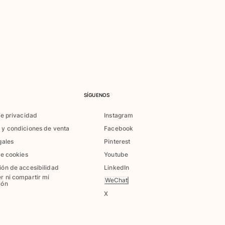
SÍGUENOS
de privacidad
Instagram
 y condiciones de venta
Facebook
gales
Pinterest
de cookies
Youtube
ión de accesibilidad
LinkedIn
r ni compartir mi
WeChat
ión
X