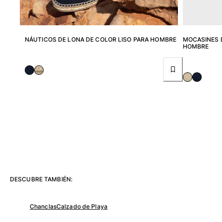
Camisetas
Colección loungewear
Kimonos
NÁUTICOS DE LONA DE COLOR LISO PARA HOMBRE
MOCASINES D
Ver todo Pret-a-porter
HOMBRE
Yachting collection
Ver todo Yachting collection
Niño
Ver todo Niño
Trajes de baño
Traje de baño
Bebé
DESCUBRE TAMBIÉN:
Clásico
Clásico stretch
Chanclas
Calzado de Playa
Clásico ultra ligero
Trajes de baño Bordados