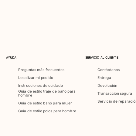
Bañadores Una Pieza
Rashguard
Dos Piezas
Bebe
Partes de abajo de bikini
Ver todo Trajes de baño
Pret-a-porter
AYUDA
SERVICIO AL CLIENTE
Vestidos y Faldas
Monos
Preguntas más frecuentes
Contáctanos
Pantalones cortos
Localizar mi pedido
Entrega
Sudaderas
Instrucciones de cuidado
Devolución
Camisetas
Guía de estilo traje de baño para
Transacción segura
hombre
Ver todo Pret-a-porter
Servicio de reparació
Guía de estilo baño para mujer
Bebé
Guía de estilo polos para hombre
Ver todo Bebé
Accesorios