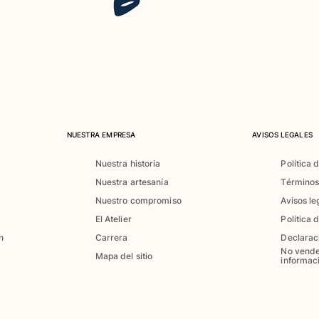
NUESTRA EMPRESA
AVISOS LEGALES
Nuestra historia
Política 
Nuestra artesanía
Términos
Nuestro compromiso
Avisos le
El Atelier
Política 
n
Carrera
Declarac
No vende
Mapa del sitio
informac