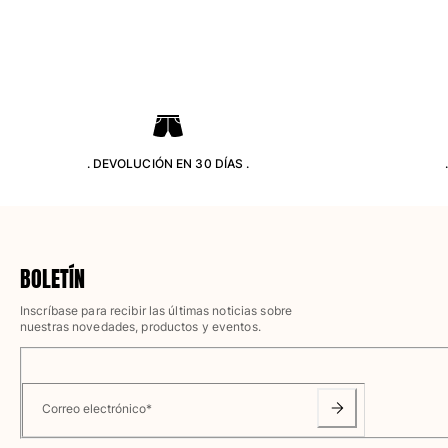
Camiseta de baño
Trajes de baño mágicos
Ver todo Trajes de baño
Pret-a-porter
Polos
. DEVOLUCIÓN EN 30 DÍAS .
Camisetas
Pantalones
Camisas
Shorts
Sudaderas
BOLETÍN
Ver todo Pret-a-porter
Inscríbase para recibir las últimas noticias sobre
Niña
nuestras novedades, productos y eventos.
Ver todo Niña
Trajes de baño
Correo electrónico
*