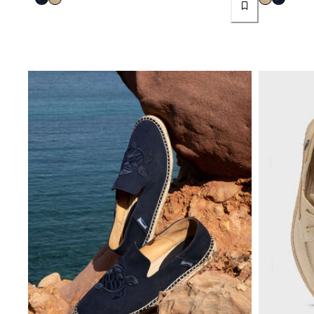
Ver todo Mujer
Trajes de baño
Bikinis
Una pieza
Tops
Partes de abajo
Rashguards
Ver todo Trajes de baño
Pret-a-porter
Vestidos
Polos
Shorts
Camisas
Túnicas
Pantalones
Sweatshirts