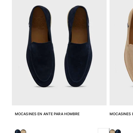
Ver todo Bañadores
Pret-a-porter
Polos
Camisas
Shorts
Jersey y cárdigan
Chaquetas y Abrigos
Pantalones
Jerséis
Camisetas
Loungewear
Ver todo Pret-a-porter
Tallas grandes
Ver todo Tallas grandes
MOCASINES EN ANTE PARA HOMBRE
MOCASINES 
Mujer