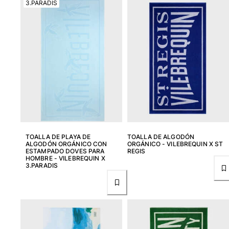
3.PARADIS
Ver todo Bañadores
Pret-a-porter
Polos
Camisas
Shorts
Jersey y cárdigan
Chaquetas y Abrigos
Pantalones
Jerséis
Camisetas
TOALLA DE PLAYA DE
TOALLA DE ALGODÓN
Loungewear
ALGODÓN ORGÁNICO CON
ORGÁNICO - VILEBREQUIN X ST
ESTAMPADO DOVES PARA
REGIS
Ver todo Pret-a-porter
HOMBRE - VILEBREQUIN X
3.PARADIS
Tallas grandes
Ver todo Tallas grandes
Mujer