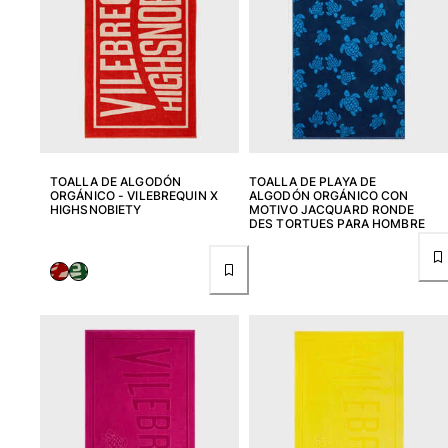
Camisetas
Colección loungewear
Kimonos
Ver todo Pret-a-porter
Yachting collection
Ver todo Yachting collection
TOALLA DE ALGODÓN
TOALLA DE PLAYA DE
ORGÁNICO - VILEBREQUIN X
ALGODÓN ORGÁNICO CON
Niño
HIGHSNOBIETY
MOTIVO JACQUARD RONDE
DES TORTUES PARA HOMBRE
Ver todo Niño
Trajes de baño
Traje de baño
Bebé
Clásico
Clásico stretch
Clásico ultra ligero
Trajes de baño Bordados