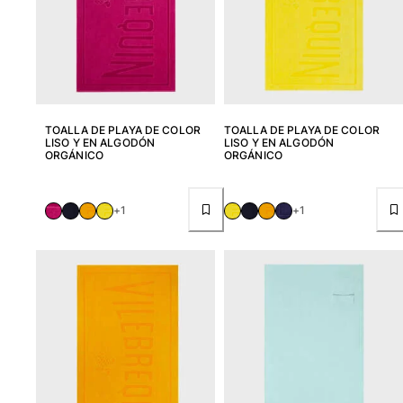
Camiseta de baño
Trajes de baño mágicos
Ver todo Trajes de baño
Pret-a-porter
TOALLA DE PLAYA DE COLOR
TOALLA DE PLAYA DE COLOR
Polos
LISO Y EN ALGODÓN
LISO Y EN ALGODÓN
ORGÁNICO
ORGÁNICO
Camisetas
Pantalones
Camisas
+1
+1
Shorts
Sudaderas
Ver todo Pret-a-porter
Niña
Ver todo Niña
Trajes de baño