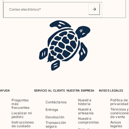
Ver todo Bolsas
Correo electrónico
*
Zapatos
Chanclas
Mocasín
Calzado de Playa
Ver todo Zapatos
Outdoor
Ver todo Outdoor
Calcetines
AYUDA
SERVICIO AL CLIENTE
NUESTRA EMPRESA
AVISOS LEGALES
Ver todo Calcetines
Preguntas
Nuestra
Política de
Contáctanos
más
historia
privacidad
Juegos de playa
frecuentes
Nuestra
Términos y
Entrega
Localizar mi
artesanía
condicione
pedido
de venta
Devolución
Ver todo Juegos de playa
Nuestro
Instrucciones
compromiso
Avisos
Transacción
de cuidado
legales
segura
Llavero