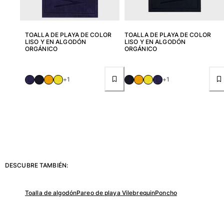
Ver todo Accesorios
TOALLA DE PLAYA DE COLOR
TOALLA DE PLAYA DE COLOR
Sombreros y Gorras
LISO Y EN ALGODÓN
LISO Y EN ALGODÓN
ORGÁNICO
ORGÁNICO
Gorra
Gorro
+1
+1
Ver todo Sombreros y Gorras
Toallas & pareo
Toallas
Toalla de algodón
Pareo
Ver todo Toallas & pareo
DESCUBRE TAMBIÉN:
Bolsas
Toalla de algodón
Pareo de playa Vilebrequin
Poncho
Bolsos y bolsas de playa
Bolso para Viajes
Mini bolsos