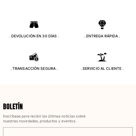
Bolso tote
Ver todo Bolsas
Gafas de sol
. DEVOLUCIÓN EN 30 DÍAS .
. ENTREGA RÁPIDA .
Ver todo Gafas de sol
Pañuelos de playa
Ver todo Pañuelos de playa
. TRANSACCIÓN SEGURA .
. SERVICIO AL CLIENTE .
Accesorios Niños
Sombrero para niños
Toallas y Ponchos de playa
Zapatos
BOLETÍN
Calcetines
Inscríbase para recibir las últimas noticias sobre
Ver todo Accesorios Niños
nuestras novedades, productos y eventos.
Bolsas