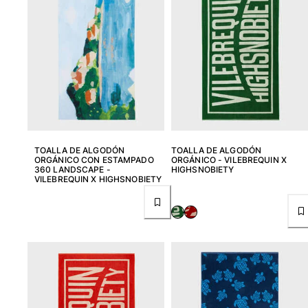
Ver todo Mujer
Trajes de baño
Bikinis
Una pieza
Tops
Partes de abajo
Rashguards
Ver todo Trajes de baño
TOALLA DE ALGODÓN
TOALLA DE ALGODÓN
ORGÁNICO CON ESTAMPADO
ORGÁNICO - VILEBREQUIN X
360 LANDSCAPE -
HIGHSNOBIETY
Pret-a-porter
VILEBREQUIN X HIGHSNOBIETY
Vestidos
Polos
Shorts
Camisas
Túnicas
Pantalones
Sweatshirts