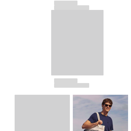
Ver todo Accesorios
Sombreros y Gorras
Gorra
Gorro
Ver todo Sombreros y Gorras
Toallas & pareo
Toallas
Toalla de algodón
Pareo
Ver todo Toallas & pareo
Bolsas
Bolsos y bolsas de playa
Bolso para Viajes
Mini bolsos