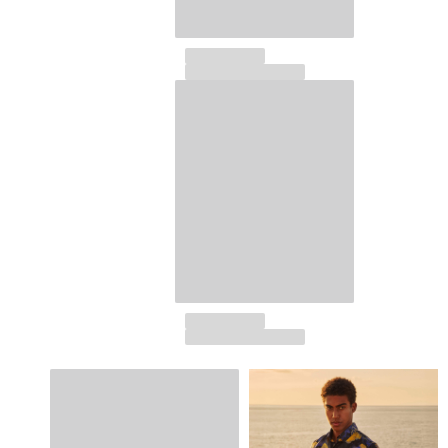
Ver todo Llavero
Joyería y Relojes
Ver todo Joyería y Relojes
Colaboraciones
REGALOS
Inspiración
LAS PLAYAS VILEBREQUIN
Magazine
La Maison Vilebrequin
Tarjeta Regalo
Portal de devoluciones