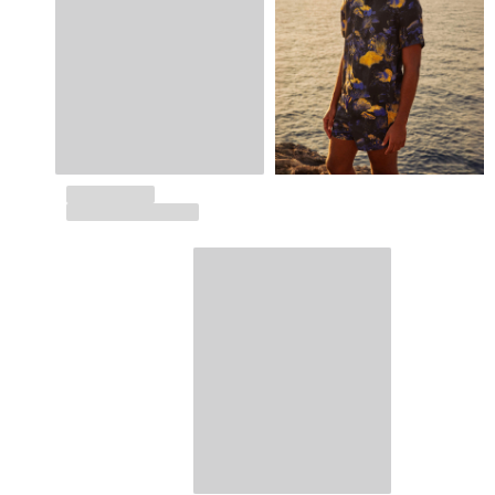
Devolución
Entrega
Preguntas más frecuentes
Buscar una tienda
Contáctanos
Rastrear mi pedido
Mi cuenta