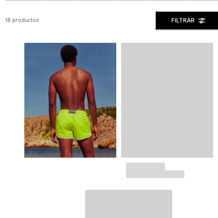
Ver todo Bañadores
FILTRAR
18 productos
Pret-a-porter
Polos
Camisas
Shorts
Jersey y cárdigan
Chaquetas y Abrigos
Pantalones
Jerséis
Camisetas
Loungewear
Ver todo Pret-a-porter
Tallas grandes
Ver todo Tallas grandes
Mujer