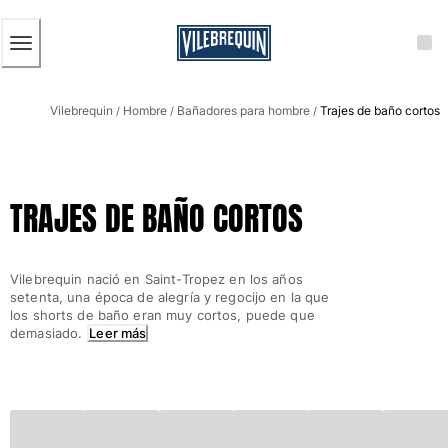
ACCESIBILIDAD
SALTAR
AL
CONTENIDO
PRINCIPAL
Hombre
Vilebrequin
Hombre
Bañadores para hombre
Trajes de baño cortos
Ver todo Hombre
/
/
/
Bañadores
Trajes de baño
TRAJES DE BAÑO CORTOS
Clásico
Clásico stretch
Clásico ultra ligero
Vilebrequin nació en Saint-Tropez en los años
Bordados Edición Numerada
setenta, una época de alegría y regocijo en la que
Cintura plana
los shorts de baño eran muy cortos, puede que
demasiado.
Leer más
Clásico corto
Clásico largo
Camiseta de baño
Slip
Mágico