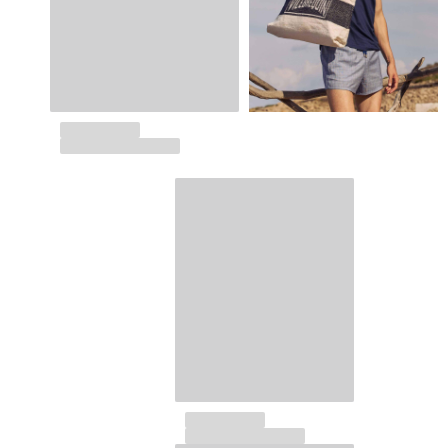
Bolso tote
Ver todo Bolsas
Gafas de sol
Ver todo Gafas de sol
Pañuelos de playa
Ver todo Pañuelos de playa
Accesorios Niños
Sombrero para niños
Toallas y Ponchos de playa
Zapatos
Calcetines
Ver todo Accesorios Niños
Bolsas