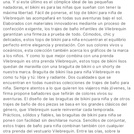
una. Y si este último es el cómplice ideal de las pequeñas
Camisetas
nadadoras, el bikini es para las niñas que sueñan con tener la
Colección loungewear
máxima libertad. Fácil de ponerse, el top de bikini para niña de
Vilebrequin las acompañará en todas sus aventuras bajo el sol.
Kimonos
Elaborados con materiales innovadores mediante un proceso de
Ver todo Pret-a-porter
confección exigente, los trajes de baño infantiles de Vilebrequin
garantizan una firmeza a prueba de todo. Cómodos, chic y
Yachting collection
delicados, estos tops de bikini para niña encuentran el equilibrio
perfecto entre elegancia y prestación. Con sus colores vivos u
Ver todo Yachting collection
oceánicos, esta colección también acerca los gráficos de la marca
a los niños. Y como lo que mejor combina con una prenda
Niño
Vilebrequin es otra prenda Vilebrequin, estos tops de bikini lisos
quedan de maravilla con una braguita de bikini o un shorty de
nuestra marca. Braguita de bikini lisa para niña Vilebrequin es
Ver todo Niño
como tu hija y tú: libre y radiante. Dos cualidades que se
encuentran en todas nuestras colecciones de trajes de baño para
Trajes de baño
niña. Siempre atentos a lo que quieren los viajeros más jóvenes, la
firma propone bañadores que teñirán de colores vivos su
Traje de baño
aventuras. El diseño de las braguitas de bikini para niña y de otros
trajes de baño de dos piezas se basa en los grandes clásicos del
Bebé
género, que Vilebrequin suele reinventar cada temporada.
Clásico
Prácticos, sólidos y fiables, las braguitas de bikini para niña se
Clásico stretch
ponen con facilidad sin deshilarse nunca. Sencillos de conjuntar,
estos trajes de baño para niña combinan también con cualquier
Clásico ultra ligero
otra prenda del vestuario Vilebrequin. Entre las olas, sobre la
Trajes de baño Bordados