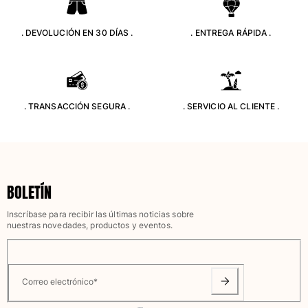
Bañadores Una Pieza
Rashguard
. DEVOLUCIÓN EN 30 DÍAS .
. ENTREGA RÁPIDA .
Dos Piezas
Bebe
Partes de abajo de bikini
Ver todo Trajes de baño
. TRANSACCIÓN SEGURA .
. SERVICIO AL CLIENTE .
Pret-a-porter
Vestidos y Faldas
Monos
Pantalones cortos
BOLETÍN
Sudaderas
Camisetas
Inscríbase para recibir las últimas noticias sobre
Ver todo Pret-a-porter
nuestras novedades, productos y eventos.
Bebé
Ver todo Bebé
Correo electrónico
*
Accesorios