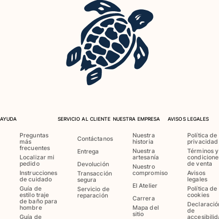
Ver todo Accesorios
Sombreros y Gorras
Gorra
Gorro
Ver todo Sombreros y Gorras
Toallas & pareo
AYUDA
SERVICIO AL CLIENTE
NUESTRA EMPRESA
AVISOS LEGALES
Toallas
Toalla de algodón
Preguntas
Nuestra
Política de
Contáctanos
más
historia
privacidad
Pareo
frecuentes
Nuestra
Términos y
Entrega
Ver todo Toallas & pareo
Localizar mi
artesanía
condicione
pedido
de venta
Devolución
Nuestro
Instrucciones
compromiso
Avisos
Transacción
Bolsas
de cuidado
legales
segura
El Atelier
Guía de
Política de
Servicio de
estilo traje
cookies
Bolsos y bolsas de playa
reparación
Carrera
de baño para
Declaració
Bolso para Viajes
hombre
Mapa del
de
sitio
Guía de
accesibili
Mini bolsos