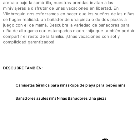
arena o bajo la sombrilla, nuestras prendas invitan a las
Camiseta de baño
miniviajeras a disfrutar de unas vacaciones en libertad. En
Vilebrequin nos esforzamos en hacer que los sueños de las niñas
Trajes de baño mágicos
se hagan realidad: un bañador de una pieza o de dos piezas a
Ver todo Trajes de baño
juego con el de mamá. Descubra la variedad de bañadores para
niña de alta gama con estampados madre-hija que también podrán
Pret-a-porter
compartir el resto de la familia. ¡Unas vacaciones con sol y
complicidad garantizados!
Polos
Camisetas
Pantalones
DESCUBRE TAMBIÉN:
Camisas
Shorts
Sudaderas
Camisetas térmica para niñas
Ropa de playa para bebés niña
Ver todo Pret-a-porter
Bañadores azules niña
Niñas Bañadores Una pieza
Niña
Ver todo Niña
Trajes de baño