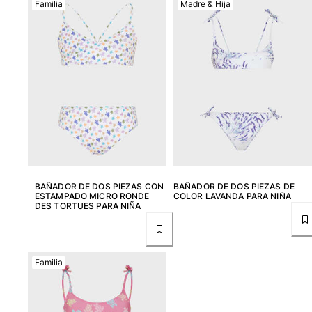
Familia
Madre & Hija
Ver todo Bañadores
Pret-a-porter
Polos
Camisas
Shorts
Jersey y cárdigan
Chaquetas y Abrigos
Pantalones
Jerséis
Camisetas
BAÑADOR DE DOS PIEZAS CON
BAÑADOR DE DOS PIEZAS DE
Loungewear
ESTAMPADO MICRO RONDE
COLOR LAVANDA PARA NIÑA
DES TORTUES PARA NIÑA
Ver todo Pret-a-porter
Tallas grandes
Familia
Ver todo Tallas grandes
Mujer