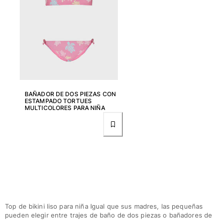
Ver todo Mujer
Trajes de baño
Bikinis
Una pieza
Tops
Partes de abajo
BAÑADOR DE DOS PIEZAS CON
Rashguards
ESTAMPADO TORTUES
Ver todo Trajes de baño
MULTICOLORES PARA NIÑA
Pret-a-porter
Vestidos
Polos
Shorts
Camisas
Túnicas
Pantalones
Top de bikini liso para niña Igual que sus madres, las pequeñas
pueden elegir entre trajes de baño de dos piezas o bañadores de
Sweatshirts