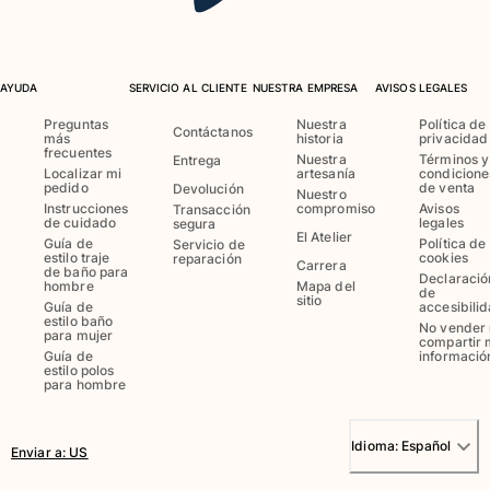
Camiseta de baño
Trajes de baño mágicos
Ver todo Trajes de baño
AYUDA
SERVICIO AL CLIENTE
NUESTRA EMPRESA
AVISOS LEGALES
Pret-a-porter
Preguntas
Nuestra
Política de
Contáctanos
más
historia
privacidad
frecuentes
Nuestra
Términos y
Entrega
Polos
Localizar mi
artesanía
condicione
pedido
de venta
Devolución
Camisetas
Nuestro
Instrucciones
compromiso
Avisos
Transacción
Pantalones
de cuidado
legales
segura
El Atelier
Guía de
Política de
Camisas
Servicio de
estilo traje
cookies
reparación
Carrera
Shorts
de baño para
Declaració
hombre
Mapa del
de
Sudaderas
sitio
Guía de
accesibili
estilo baño
Ver todo Pret-a-porter
No vender 
para mujer
compartir 
Guía de
informació
Niña
estilo polos
para hombre
Ver todo Niña
Idioma:
Español
Trajes de baño
Enviar a
:
US