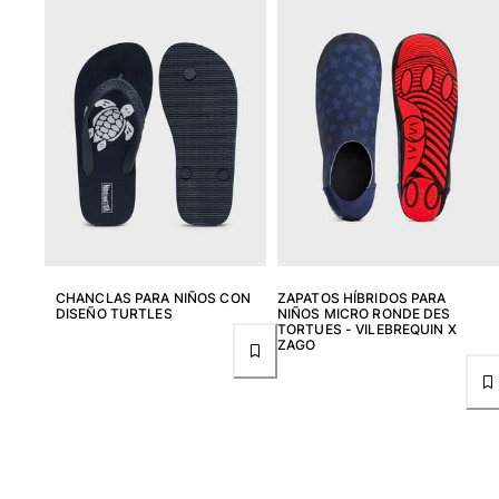
Ver todo Bañadores
Pret-a-porter
Polos
Camisas
Shorts
Jersey y cárdigan
Chaquetas y Abrigos
Pantalones
Jerséis
Camisetas
CHANCLAS PARA NIÑOS CON
ZAPATOS HÍBRIDOS PARA
Loungewear
DISEÑO TURTLES
NIÑOS MICRO RONDE DES
TORTUES - VILEBREQUIN X
Ver todo Pret-a-porter
ZAGO
Tallas grandes
Ver todo Tallas grandes
Mujer