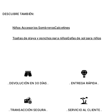
Ver todo Mujer
Trajes de baño
DESCUBRE TAMBIÉN:
Bikinis
Niños Accesorios Sombreros
Calcetines
Una pieza
Tops
Toallas de playa y ponchos para niños
Gafas de sol para niños
Partes de abajo
Rashguards
Ver todo Trajes de baño
Pret-a-porter
Vestidos
Polos
. DEVOLUCIÓN EN 30 DÍAS .
. ENTREGA RÁPIDA .
Shorts
Camisas
Túnicas
Pantalones
Sweatshirts
. TRANSACCIÓN SEGURA .
. SERVICIO AL CLIENTE .