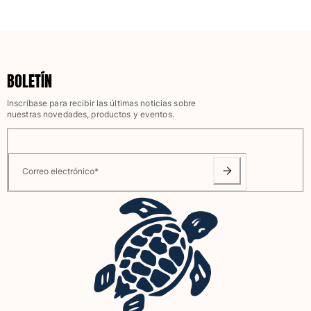
Camisetas
Colección loungewear
Kimonos
Ver todo Pret-a-porter
BOLETÍN
Yachting collection
Inscríbase para recibir las últimas noticias sobre
nuestras novedades, productos y eventos.
Ver todo Yachting collection
Niño
Correo electrónico
*
Ver todo Niño
Trajes de baño
Traje de baño
Bebé
Clásico
Clásico stretch
Clásico ultra ligero
Trajes de baño Bordados