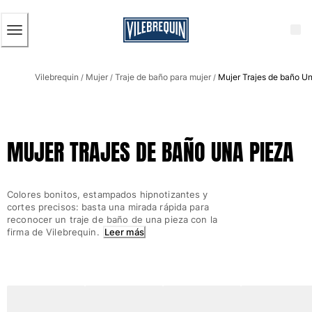
ACCESIBILIDAD
SALTAR
AL
CONTENIDO
PRINCIPAL
Hombre
Vilebrequin
Mujer
Traje de baño para mujer
Mujer Trajes de baño U
Ver todo Hombre
/
/
/
Bañadores
Trajes de baño
MUJER TRAJES DE BAÑO UNA PIEZA
Clásico
Clásico stretch
Clásico ultra ligero
Colores bonitos, estampados hipnotizantes y
Bordados Edición Numerada
cortes precisos: basta una mirada rápida para
Cintura plana
reconocer un traje de baño de una pieza con la
firma de Vilebrequin.
Leer más
Clásico corto
Clásico largo
Camiseta de baño
Slip
Mágico