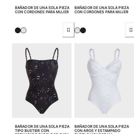
BAÑADOR DE UNA SOLA PIEZA
BAÑADOR DE UNA SOLA PIEZA
Ver todo Accesorios
CON CORDONES PARA MUJER
CON CORDONES PARA MUJER
Sombreros y Gorras
Gorra
Gorro
Ver todo Sombreros y Gorras
Toallas & pareo
Toallas
Toalla de algodón
Pareo
Ver todo Toallas & pareo
Bolsas
Bolsos y bolsas de playa
BAÑADOR DE UNA SOLA PIEZA
BAÑADOR DE UNA SOLA PIEZA
Bolso para Viajes
TIPO BUSTIER CON
CON AROS Y ESTAMPADO
Mini bolsos