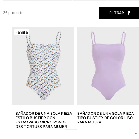
Ver todo Bañadores
FILTRAR
26 productos
Pret-a-porter
Polos
Familia
Camisas
Shorts
Jersey y cárdigan
Chaquetas y Abrigos
Pantalones
Jerséis
Camisetas
Loungewear
Ver todo Pret-a-porter
Tallas grandes
BAÑADOR DE UNA SOLA PIEZA
BAÑADOR DE UNA SOLA PIEZA
ESTILO BUSTIER CON
TIPO BUSTIER DE COLOR LISO
Ver todo Tallas grandes
ESTAMPADO MICRO RONDE
PARA MUJER
DES TORTUES PARA MUJER
Mujer