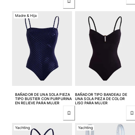
Ver todo Llavero
Madre & Hija
Joyería y Relojes
Ver todo Joyería y Relojes
Colaboraciones
REGALOS
Inspiración
LAS PLAYAS VILEBREQUIN
BAÑADOR DE UNA SOLA PIEZA
BAÑADOR TIPO BANDEAU DE
TIPO BUSTIER CON PURPURINA
UNA SOLA PIEZA DE COLOR
Magazine
EN RELIEVE PARA MUJER
LISO PARA MUJER
La Maison Vilebrequin
Tarjeta Regalo
Yachting
Yachting
Portal de devoluciones