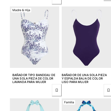
Ver todo Mujer
Madre & Hija
Trajes de baño
Bikinis
Una pieza
Tops
Partes de abajo
Rashguards
Ver todo Trajes de baño
Pret-a-porter
Vestidos
BAÑADOR TIPO BANDEAU DE
BAÑADOR DE UNA SOLA PIEZA
UNA SOLA PIEZA DE COLOR
Y ESPALDA BAJA DE COLOR
Polos
LAVANDA PARA MUJER
LISO PARA MUJER
Shorts
Camisas
Túnicas
Familia
Pantalones
Sweatshirts