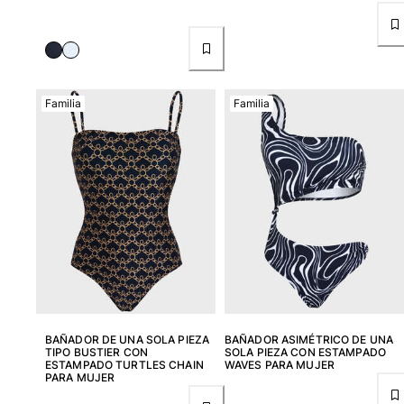
Ver todo Bolsas
Zapatos
Chanclas
Familia
Familia
Mocasín
Calzado de Playa
Ver todo Zapatos
Outdoor
Ver todo Outdoor
Calcetines
Ver todo Calcetines
Juegos de playa
BAÑADOR DE UNA SOLA PIEZA
BAÑADOR ASIMÉTRICO DE UNA
TIPO BUSTIER CON
SOLA PIEZA CON ESTAMPADO
ESTAMPADO TURTLES CHAIN
WAVES PARA MUJER
Ver todo Juegos de playa
PARA MUJER
Llavero