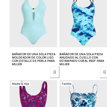
Camisetas
Colección loungewear
Kimonos
Ver todo Pret-a-porter
Yachting collection
Ver todo Yachting collection
Niño
BAÑADOR DE UNA SOLA PIEZA
BAÑADOR DE UNA SOLA PIEZA
MOLDEADOR DE COLOR LISO
ANUDADO AL CUELLO CON
Ver todo Niño
CON DETALLE DE PERLA PARA
ESTAMPADO CORAL REEF PARA
MUJER
MUJER
Trajes de baño
Traje de baño
Madre & Hija
Familia
Bebé
Clásico
Clásico stretch
Clásico ultra ligero
Trajes de baño Bordados