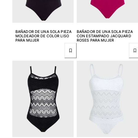
Bañadores Una Pieza
Rashguard
Dos Piezas
Bebe
BAÑADOR DE UNA SOLA PIEZA
BAÑADOR DE UNA SOLA PIEZA
Partes de abajo de bikini
MOLDEADOR DE COLOR LISO
CON ESTAMPADO JACQUARD
Ver todo Trajes de baño
PARA MUJER
ROSES PARA MUJER
Pret-a-porter
Vestidos y Faldas
Monos
Pantalones cortos
Sudaderas
Camisetas
Ver todo Pret-a-porter
Bebé
Ver todo Bebé
Accesorios