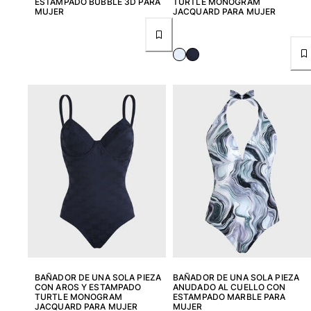
ESTAMPADO BUBBLE 3D PARA
TURTLE MONOGRAM
MUJER
JACQUARD PARA MUJER
Bolso tote
Ver todo Bolsas
Gafas de sol
Ver todo Gafas de sol
Pañuelos de playa
Ver todo Pañuelos de playa
Accesorios Niños
Sombrero para niños
Toallas y Ponchos de playa
Zapatos
Calcetines
Ver todo Accesorios Niños
BAÑADOR DE UNA SOLA PIEZA
BAÑADOR DE UNA SOLA PIEZA
CON AROS Y ESTAMPADO
ANUDADO AL CUELLO CON
Bolsas
TURTLE MONOGRAM
ESTAMPADO MARBLE PARA
JACQUARD PARA MUJER
MUJER