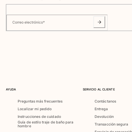
Ver todo Bañadores
Pret-a-porter
Correo electrónico
*
Polos
Camisas
Shorts
Jersey y cárdigan
Chaquetas y Abrigos
Pantalones
Jerséis
Camisetas
Loungewear
Ver todo Pret-a-porter
AYUDA
SERVICIO AL CLIENTE
Tallas grandes
Preguntas más frecuentes
Contáctanos
Localizar mi pedido
Entrega
Ver todo Tallas grandes
Instrucciones de cuidado
Devolución
Mujer
Guía de estilo traje de baño para
Transacción segura
hombre
Servicio de reparació