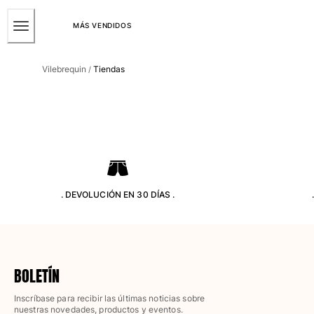
ACCESIBILIDAD
SALTAR
AL
MÁS VENDIDOS
CONTENIDO
Hombre
PRINCIPAL
Vilebrequin
Tiendas
/
Ver todo Hombre
Bañadores
Trajes de baño
Clásico
Clásico stretch
Clásico ultra ligero
. DEVOLUCIÓN EN 30 DÍAS .
Bordados Edición Numerada
Cintura plana
Clásico corto
Clásico largo
Camiseta de baño
BOLETÍN
Slip
Mágico
Inscríbase para recibir las últimas noticias sobre
nuestras novedades, productos y eventos.