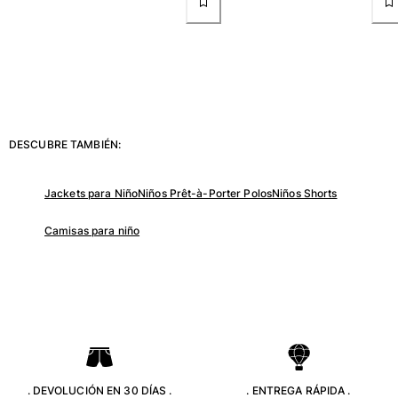
Bolso tote
Ver todo Bolsas
Gafas de sol
Ver todo Gafas de sol
DESCUBRE TAMBIÉN:
Pañuelos de playa
Ver todo Pañuelos de playa
Jackets para Niño
Niños Prêt-à-Porter Polos
Niños Shorts
Accesorios Niños
Camisas para niño
Sombrero para niños
Toallas y Ponchos de playa
Zapatos
Calcetines
Ver todo Accesorios Niños
Bolsas
. DEVOLUCIÓN EN 30 DÍAS .
. ENTREGA RÁPIDA .