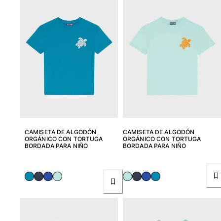
Ver todo Bañadores
Pret-a-porter
Polos
Camisas
Shorts
Jersey y cárdigan
Chaquetas y Abrigos
Pantalones
Jerséis
Camisetas
CAMISETA DE ALGODÓN
CAMISETA DE ALGODÓN
Loungewear
ORGÁNICO CON TORTUGA
ORGÁNICO CON TORTUGA
BORDADA PARA NIÑO
BORDADA PARA NIÑO
Ver todo Pret-a-porter
Tallas grandes
Ver todo Tallas grandes
Mujer