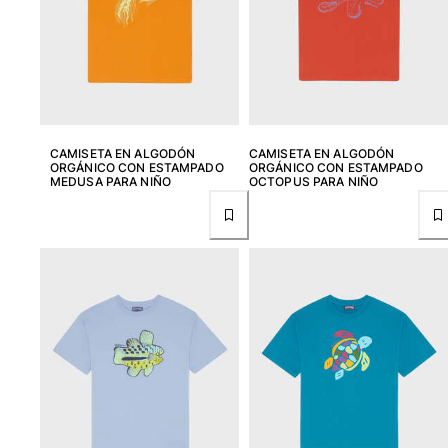
Camisetas
Colección loungewear
Kimonos
Ver todo Pret-a-porter
Yachting collection
CAMISETA EN ALGODÓN
CAMISETA EN ALGODÓN
Ver todo Yachting collection
ORGÁNICO CON ESTAMPADO
ORGÁNICO CON ESTAMPADO
MEDUSA PARA NIÑO
OCTOPUS PARA NIÑO
Niño
Ver todo Niño
Trajes de baño
Traje de baño
Bebé
Clásico
Clásico stretch
Clásico ultra ligero
Trajes de baño Bordados