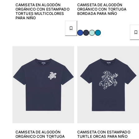
Bañadores Una Pieza
CAMISETA EN ALGODÓN
CAMISETA DE ALGODÓN
ORGÁNICO CON ESTAMPADO
ORGÁNICO CON TORTUGA
Rashguard
TORTUES MULTICOLORES
BORDADA PARA NIÑO
Dos Piezas
PARA NIÑO
Bebe
Partes de abajo de bikini
Ver todo Trajes de baño
Pret-a-porter
Vestidos y Faldas
Monos
Pantalones cortos
Sudaderas
Camisetas
Ver todo Pret-a-porter
Bebé
Ver todo Bebé
CAMISETA DE ALGODÓN
CAMISETA CON ESTAMPADO
ORGÁNICO CON TORTUGA
TURTLE ORCAS PARA NIÑO
Accesorios