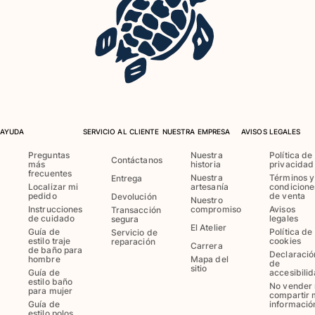
Ver todo Llavero
Joyería y Relojes
Ver todo Joyería y Relojes
Colaboraciones
AYUDA
SERVICIO AL CLIENTE
NUESTRA EMPRESA
AVISOS LEGALES
REGALOS
Preguntas
Nuestra
Política de
Contáctanos
más
historia
privacidad
Inspiración
frecuentes
Nuestra
Términos y
Entrega
Localizar mi
artesanía
condicione
LAS PLAYAS VILEBREQUIN
pedido
de venta
Devolución
Nuestro
Instrucciones
compromiso
Avisos
Transacción
de cuidado
legales
segura
El Atelier
Guía de
Política de
Servicio de
Magazine
estilo traje
cookies
reparación
Carrera
de baño para
La Maison Vilebrequin
Declaració
hombre
Mapa del
de
sitio
Tarjeta Regalo
Guía de
accesibili
estilo baño
No vender 
para mujer
compartir 
Guía de
informació
Portal de devoluciones
estilo polos