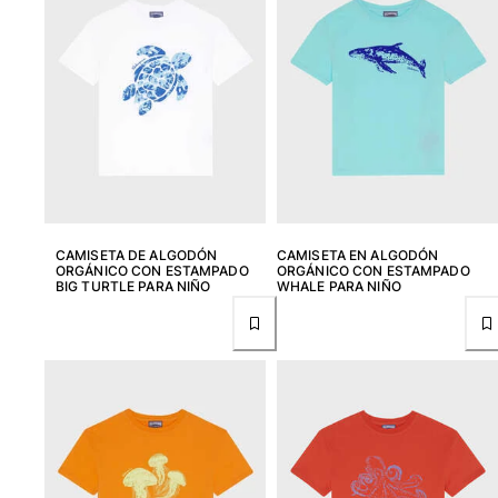
Ver todo Mujer
Trajes de baño
Bikinis
Una pieza
Tops
Partes de abajo
Rashguards
Ver todo Trajes de baño
CAMISETA DE ALGODÓN
CAMISETA EN ALGODÓN
ORGÁNICO CON ESTAMPADO
ORGÁNICO CON ESTAMPADO
Pret-a-porter
BIG TURTLE PARA NIÑO
WHALE PARA NIÑO
Vestidos
Polos
Shorts
Camisas
Túnicas
Pantalones
Sweatshirts