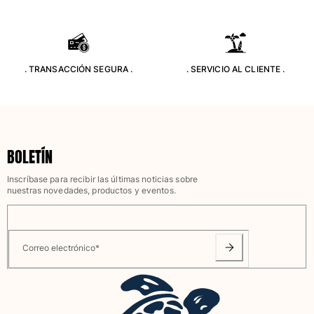
Ver todo Bolsas
Zapatos
Chanclas
. TRANSACCIÓN SEGURA .
. SERVICIO AL CLIENTE .
Mocasín
Calzado de Playa
Ver todo Zapatos
Outdoor
BOLETÍN
Ver todo Outdoor
Inscríbase para recibir las últimas noticias sobre
nuestras novedades, productos y eventos.
Calcetines
Ver todo Calcetines
Correo electrónico
*
Juegos de playa
Ver todo Juegos de playa
Llavero