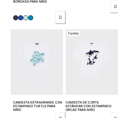
BORDADA PARA NIÑO
Ver todo Accesorios
Sombreros y Gorras
Gorra
Familia
Gorro
Ver todo Sombreros y Gorras
Toallas & pareo
Toallas
Toalla de algodón
Pareo
Ver todo Toallas & pareo
Bolsas
CAMISETA EXTRAGRANDE CON
CAMISETA DE CORTE
Bolsos y bolsas de playa
ESTAMPADO TURTLE PARA
ESTÁNDAR CON ESTAMPADO
NIÑO
ORCAS PARA NIÑO
Bolso para Viajes
Mini bolsos