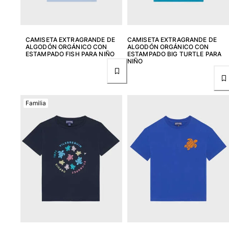
Camiseta de baño
Trajes de baño mágicos
Ver todo Trajes de baño
CAMISETA EXTRAGRANDE DE
CAMISETA EXTRAGRANDE DE
ALGODÓN ORGÁNICO CON
ALGODÓN ORGÁNICO CON
ESTAMPADO FISH PARA NIÑO
ESTAMPADO BIG TURTLE PARA
Pret-a-porter
NIÑO
Polos
Camisetas
Pantalones
Familia
Camisas
Shorts
Sudaderas
Ver todo Pret-a-porter
Niña
Ver todo Niña
Trajes de baño