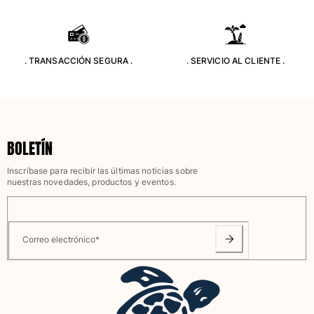
Camiseta de baño
Trajes de baño mágicos
Ver todo Trajes de baño
. TRANSACCIÓN SEGURA .
. SERVICIO AL CLIENTE .
Pret-a-porter
Polos
Camisetas
Pantalones
BOLETÍN
Camisas
Inscríbase para recibir las últimas noticias sobre
Shorts
nuestras novedades, productos y eventos.
Sudaderas
Ver todo Pret-a-porter
Niña
Correo electrónico
*
Ver todo Niña
Trajes de baño