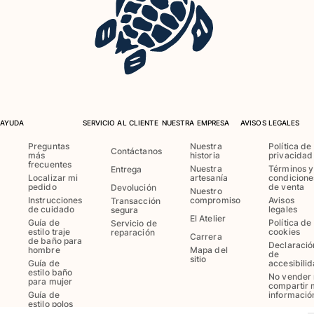
Bañadores Una Pieza
Rashguard
Dos Piezas
Bebe
Partes de abajo de bikini
Ver todo Trajes de baño
Pret-a-porter
AYUDA
SERVICIO AL CLIENTE
NUESTRA EMPRESA
AVISOS LEGALES
Vestidos y Faldas
Preguntas
Nuestra
Política de
Contáctanos
más
historia
privacidad
Monos
frecuentes
Nuestra
Términos y
Entrega
Localizar mi
artesanía
condicione
Pantalones cortos
pedido
de venta
Devolución
Nuestro
Sudaderas
Instrucciones
compromiso
Avisos
Transacción
de cuidado
legales
segura
Camisetas
El Atelier
Guía de
Política de
Servicio de
Ver todo Pret-a-porter
estilo traje
cookies
reparación
Carrera
de baño para
Declaració
hombre
Mapa del
de
Bebé
sitio
Guía de
accesibili
estilo baño
No vender 
para mujer
Ver todo Bebé
compartir 
Guía de
informació
estilo polos
Accesorios
para hombre