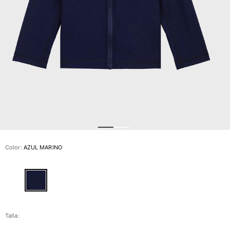
Ver todo Bañadores
Pret-a-porter
Polos
Camisas
Shorts
Jersey y cárdigan
Chaquetas y Abrigos
Pantalones
Jerséis
Camisetas
Loungewear
Color:
AZUL MARINO
Ver todo Pret-a-porter
Tallas grandes
Ver todo Tallas grandes
Mujer
Talla: