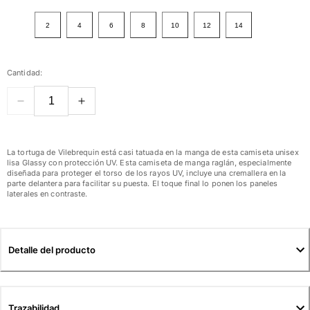
Ver todo Mujer
2
4
6
8
10
12
14
Trajes de baño
Bikinis
Cantidad:
Una pieza
Tops
Partes de abajo
Rashguards
Ver todo Trajes de baño
La tortuga de Vilebrequin está casi tatuada en la manga de esta camiseta unisex
lisa Glassy con protección UV. Esta camiseta de manga raglán, especialmente
diseñada para proteger el torso de los rayos UV, incluye una cremallera en la
Pret-a-porter
parte delantera para facilitar su puesta. El toque final lo ponen los paneles
laterales en contraste.
Vestidos
Polos
Shorts
Detalle del producto
Camisas
Túnicas
Pantalones
Sweatshirts
Trazabilidad