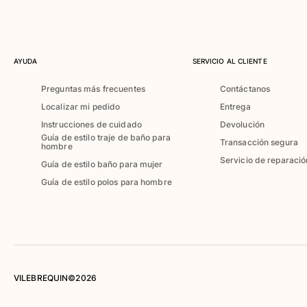
Camiseta de baño
Trajes de baño mágicos
Ver todo Trajes de baño
AYUDA
SERVICIO AL CLIENTE
Pret-a-porter
Preguntas más frecuentes
Contáctanos
Polos
Localizar mi pedido
Entrega
Camisetas
Instrucciones de cuidado
Devolución
Pantalones
Guía de estilo traje de baño para
Transacción segura
hombre
Camisas
Servicio de reparació
Guía de estilo baño para mujer
Shorts
Sudaderas
Guía de estilo polos para hombre
Ver todo Pret-a-porter
Niña
Ver todo Niña
Trajes de baño
VILEBREQUIN©2026