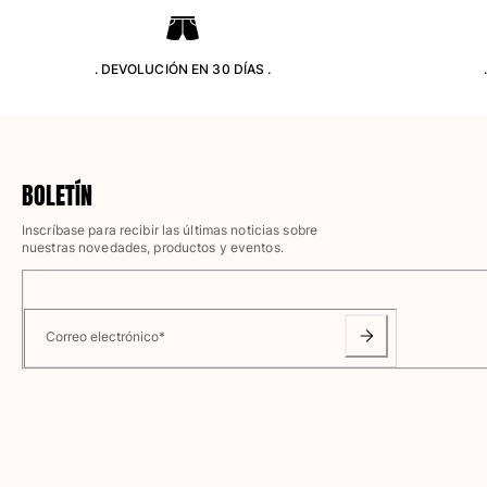
Camisetas
Colección loungewear
Kimonos
. DEVOLUCIÓN EN 30 DÍAS .
Ver todo Pret-a-porter
Yachting collection
Ver todo Yachting collection
BOLETÍN
Niño
Inscríbase para recibir las últimas noticias sobre
nuestras novedades, productos y eventos.
Ver todo Niño
Trajes de baño
Correo electrónico
*
Traje de baño
Bebé
Clásico
Clásico stretch
Clásico ultra ligero
Trajes de baño Bordados