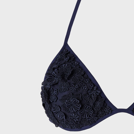
Ver todo Bañadores
Pret-a-porter
Polos
Camisas
Shorts
Jersey y cárdigan
Chaquetas y Abrigos
Pantalones
Jerséis
Camisetas
Loungewear
Ver todo Pret-a-porter
Tallas grandes
Ver todo Tallas grandes
Mujer