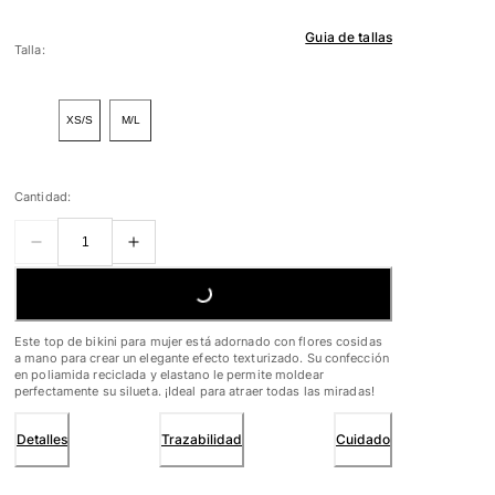
Guia de tallas
Talla:
XS/S
M/L
Cantidad:
LOADING...
Este top de bikini para mujer está adornado con flores cosidas
a mano para crear un elegante efecto texturizado. Su confección
en poliamida reciclada y elastano le permite moldear
perfectamente su silueta. ¡Ideal para atraer todas las miradas!
Detalles
Trazabilidad
Cuidado