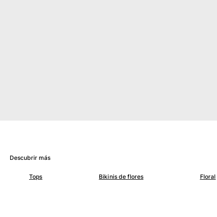
Ver todo Mujer
Trajes de baño
Bikinis
Una pieza
Tops
Partes de abajo
Rashguards
Ver todo Trajes de baño
Pret-a-porter
Vestidos
Polos
Descubrir más
Shorts
Camisas
Tops
Bikinis de flores
Floral
Túnicas
Pantalones
Sweatshirts