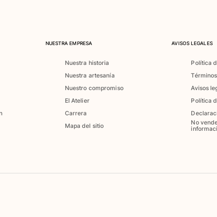
NUESTRA EMPRESA
AVISOS LEGALES
Nuestra historia
Política 
Nuestra artesanía
Términos
Nuestro compromiso
Avisos le
El Atelier
Política 
n
Carrera
Declarac
No vende
Mapa del sitio
informac