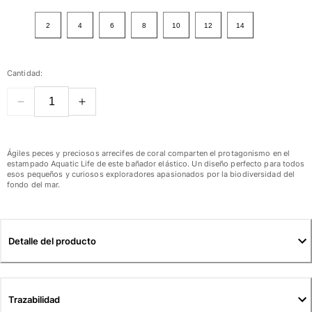
Ver todo Mujer
2
4
6
8
10
12
14
Trajes de baño
Bikinis
Cantidad:
Una pieza
Tops
Partes de abajo
Rashguards
Ver todo Trajes de baño
Ágiles peces y preciosos arrecifes de coral comparten el protagonismo en el
estampado Aquatic Life de este bañador elástico. Un diseño perfecto para todos
esos pequeños y curiosos exploradores apasionados por la biodiversidad del
Pret-a-porter
fondo del mar.
Vestidos
Polos
Shorts
Detalle del producto
Camisas
Túnicas
Pantalones
Trazabilidad
Sweatshirts