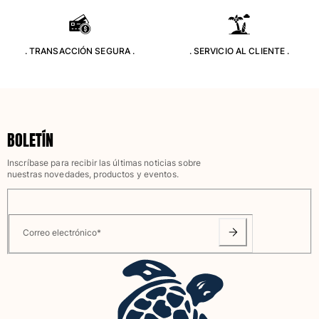
Camiseta de baño
Trajes de baño mágicos
Ver todo Trajes de baño
. TRANSACCIÓN SEGURA .
. SERVICIO AL CLIENTE .
Pret-a-porter
Polos
Camisetas
BOLETÍN
Pantalones
Camisas
Inscríbase para recibir las últimas noticias sobre
nuestras novedades, productos y eventos.
Shorts
Sudaderas
Ver todo Pret-a-porter
Correo electrónico
*
Niña
Ver todo Niña
Trajes de baño