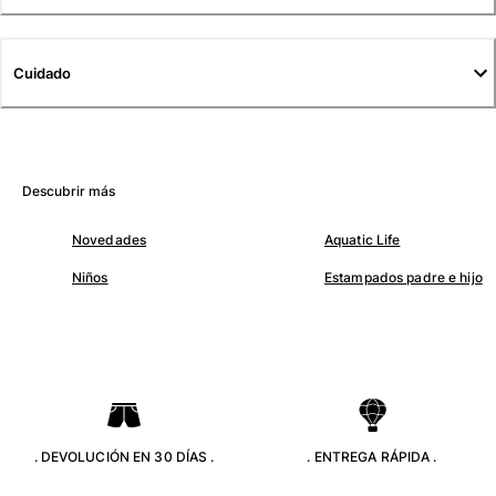
Camisetas
Colección loungewear
Kimonos
Cuidado
Ver todo Pret-a-porter
Yachting collection
Ver todo Yachting collection
Descubrir más
Niño
Novedades
Aquatic Life
Ver todo Niño
Niños
Estampados padre e hijo
Trajes de baño
Traje de baño
Bebé
Clásico
Clásico stretch
. DEVOLUCIÓN EN 30 DÍAS .
. ENTREGA RÁPIDA .
Clásico ultra ligero
Trajes de baño Bordados