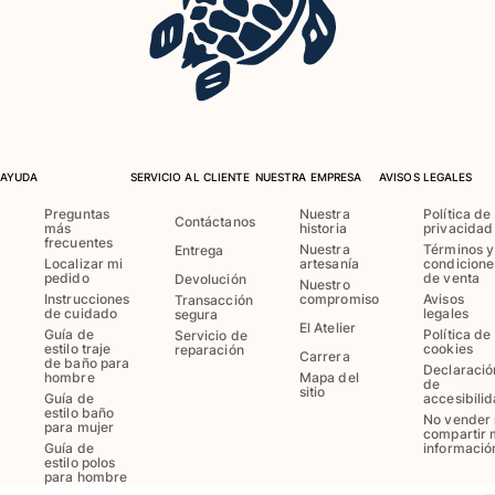
Bañadores Una Pieza
Rashguard
Dos Piezas
Bebe
Partes de abajo de bikini
Ver todo Trajes de baño
AYUDA
SERVICIO AL CLIENTE
NUESTRA EMPRESA
AVISOS LEGALES
Pret-a-porter
Preguntas
Nuestra
Política de
Contáctanos
más
historia
privacidad
Vestidos y Faldas
frecuentes
Nuestra
Términos y
Entrega
Monos
Localizar mi
artesanía
condicione
pedido
de venta
Devolución
Pantalones cortos
Nuestro
Instrucciones
compromiso
Avisos
Transacción
Sudaderas
de cuidado
legales
segura
El Atelier
Guía de
Política de
Camisetas
Servicio de
estilo traje
cookies
reparación
Carrera
Ver todo Pret-a-porter
de baño para
Declaració
hombre
Mapa del
de
sitio
Guía de
accesibili
Bebé
estilo baño
No vender 
para mujer
compartir 
Guía de
informació
Ver todo Bebé
estilo polos
para hombre
Accesorios