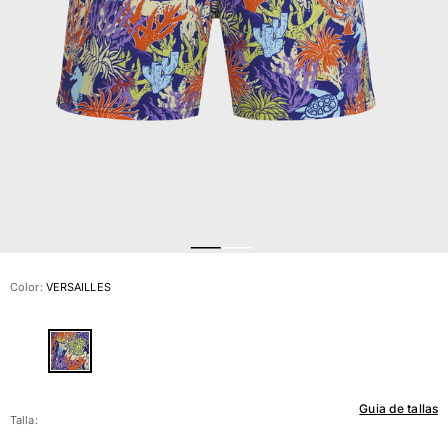
Ver todo Bañadores
Pret-a-porter
Polos
Camisas
Shorts
Jersey y cárdigan
Chaquetas y Abrigos
Pantalones
Jerséis
Camisetas
Loungewear
Color:
VERSAILLES
Ver todo Pret-a-porter
Tallas grandes
Ver todo Tallas grandes
Guia de tallas
Mujer
Talla: