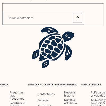
Ver todo Accesorios
Sombreros y Gorras
Correo electrónico
*
Gorra
Gorro
Ver todo Sombreros y Gorras
Toallas & pareo
Toallas
Toalla de algodón
Pareo
Ver todo Toallas & pareo
Bolsas
AYUDA
SERVICIO AL CLIENTE
NUESTRA EMPRESA
AVISOS LEGALES
Preguntas
Nuestra
Política de
Contáctanos
Bolsos y bolsas de playa
más
historia
privacidad
frecuentes
Nuestra
Términos y
Bolso para Viajes
Entrega
Localizar mi
artesanía
condicione
Mini bolsos