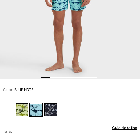
Ver todo Bañadores
Pret-a-porter
Polos
Camisas
Shorts
Jersey y cárdigan
Chaquetas y Abrigos
Pantalones
Jerséis
Camisetas
Loungewear
Color:
BLUE NOTE
Ver todo Pret-a-porter
Tallas grandes
Ver todo Tallas grandes
Guia de tallas
Mujer
Talla: