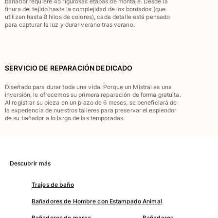
bañador requiere 45 rigurosas etapas de montaje. Desde la
finura del tejido hasta la complejidad de los bordados (que
Camiseta de baño
utilizan hasta 8 hilos de colores), cada detalle está pensado
Trajes de baño mágicos
para capturar la luz y durar verano tras verano.
Ver todo Trajes de baño
Pret-a-porter
SERVICIO DE REPARACIÓN DEDICADO
Polos
Camisetas
Diseñado para durar toda una vida. Porque un Mistral es una
inversión, le ofrecemos su primera reparación de forma gratuita.
Pantalones
Al registrar su pieza en un plazo de 6 meses, se beneficiará de
Camisas
la experiencia de nuestros talleres para preservar el esplendor
de su bañador a lo largo de las temporadas.
Shorts
Sudaderas
Ver todo Pret-a-porter
Niña
Descubrir más
Ver todo Niña
Trajes de baño
Trajes de baño
Bañadores de Hombre con Estampado Animal
Bañadores de marca
Bañadores