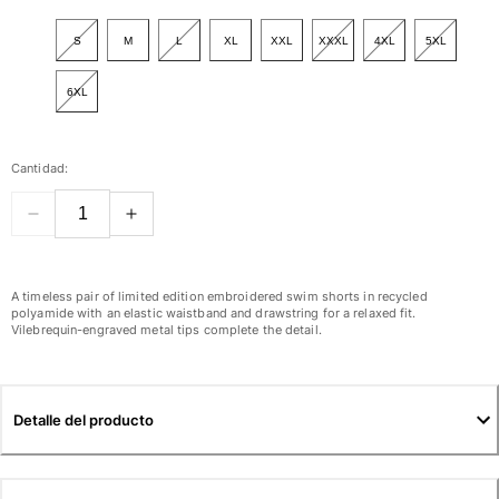
Ver todo Mujer
S
M
L
XL
XXL
XXXL
4XL
5XL
Trajes de baño
6XL
Bikinis
Una pieza
Tops
Cantidad:
Partes de abajo
Rashguards
Ver todo Trajes de baño
Pret-a-porter
A timeless pair of limited edition embroidered swim shorts in recycled
polyamide with an elastic waistband and drawstring for a relaxed fit.
Vestidos
Vilebrequin-engraved metal tips complete the detail.
Polos
Shorts
Camisas
Detalle del producto
Túnicas
Pantalones
Sweatshirts