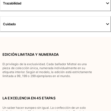
Trazabilidad
Camisetas
Colección loungewear
Kimonos
Ver todo Pret-a-porter
Cuidado
Yachting collection
Ver todo Yachting collection
Niño
EDICIÓN LIMITADA Y NUMERADA
Ver todo Niño
El privilegio de la exclusividad. Cada bañador Mistral es una
pieza de colección única, numerada individualmente en su
Trajes de baño
etiqueta interior. Según el modelo, la edición está estrictamente
limitada a 99, 199 o 299 ejemplares en el mundo.
Traje de baño
Bebé
Clásico
LA EXCELENCIA EN 45 ETAPAS
Clásico stretch
Clásico ultra ligero
Un saber hacer europeo sin igual. La confección de un solo
Trajes de baño Bordados