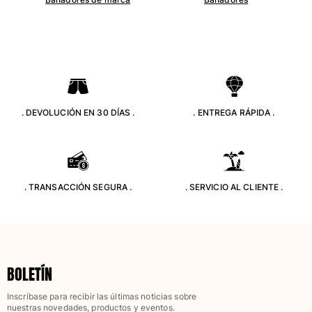
Bañadores Una Pieza
Rashguard
Dos Piezas
Bebe
Partes de abajo de bikini
Ver todo Trajes de baño
. DEVOLUCIÓN EN 30 DÍAS .
. ENTREGA RÁPIDA .
Pret-a-porter
Vestidos y Faldas
Monos
Pantalones cortos
. TRANSACCIÓN SEGURA .
. SERVICIO AL CLIENTE .
Sudaderas
Camisetas
Ver todo Pret-a-porter
Bebé
BOLETÍN
Ver todo Bebé
Inscríbase para recibir las últimas noticias sobre
nuestras novedades, productos y eventos.
Accesorios