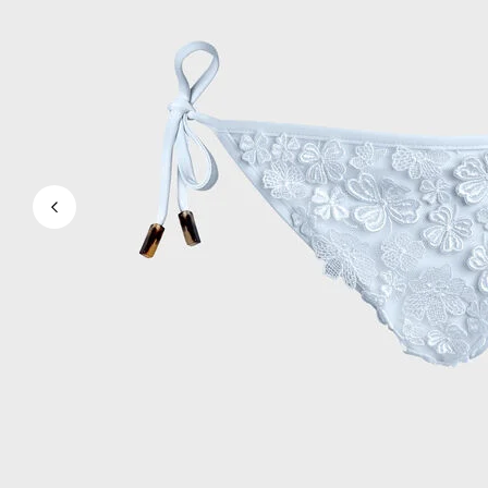
Ver todo Bañadores
Pret-a-porter
Polos
Camisas
Shorts
Jersey y cárdigan
Chaquetas y Abrigos
Pantalones
Jerséis
Camisetas
Loungewear
Ver todo Pret-a-porter
Tallas grandes
Ver todo Tallas grandes
Mujer