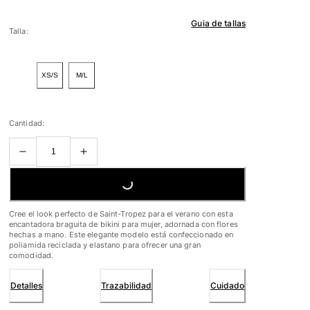
Guia de tallas
Talla:
XS/S
M/L
Cantidad:
LOADING...
Cree el look perfecto de Saint-Tropez para el verano con esta
encantadora braguita de bikini para mujer, adornada con flores
hechas a mano. Este elegante modelo está confeccionado en
poliamida reciclada y elastano para ofrecer una gran
comodidad.
Detalles
Trazabilidad
Cuidado