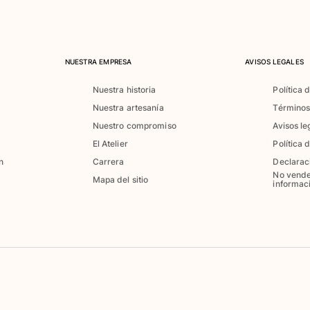
NUESTRA EMPRESA
AVISOS LEGALES
Nuestra historia
Política 
Nuestra artesanía
Términos
Nuestro compromiso
Avisos le
El Atelier
Política 
n
Carrera
Declarac
No vende
Mapa del sitio
informac