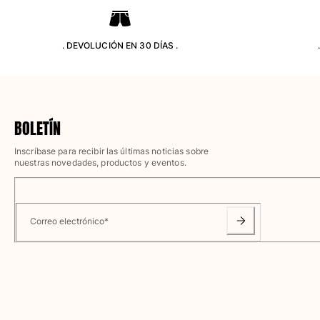
Camisetas
Colección loungewear
Kimonos
. DEVOLUCIÓN EN 30 DÍAS .
Ver todo Pret-a-porter
Yachting collection
Ver todo Yachting collection
BOLETÍN
Niño
Inscríbase para recibir las últimas noticias sobre
nuestras novedades, productos y eventos.
Ver todo Niño
Trajes de baño
Correo electrónico
*
Traje de baño
Bebé
Clásico
Clásico stretch
Clásico ultra ligero
Trajes de baño Bordados