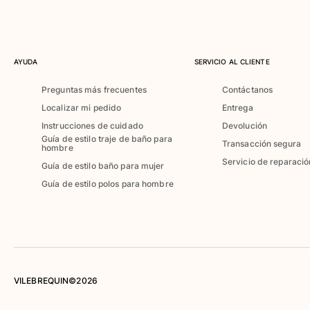
Camiseta de baño
Trajes de baño mágicos
Ver todo Trajes de baño
AYUDA
SERVICIO AL CLIENTE
Pret-a-porter
Preguntas más frecuentes
Contáctanos
Polos
Localizar mi pedido
Entrega
Camisetas
Instrucciones de cuidado
Devolución
Pantalones
Guía de estilo traje de baño para
Transacción segura
hombre
Camisas
Servicio de reparació
Guía de estilo baño para mujer
Shorts
Sudaderas
Guía de estilo polos para hombre
Ver todo Pret-a-porter
Niña
Ver todo Niña
Trajes de baño
VILEBREQUIN©2026