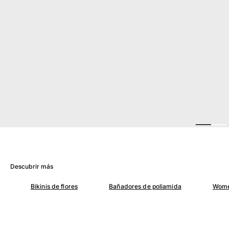
Ver todo Mujer
Trajes de baño
Bikinis
Una pieza
Tops
Partes de abajo
Rashguards
Ver todo Trajes de baño
Pret-a-porter
Vestidos
Polos
Descubrir más
Shorts
Camisas
Bikinis de flores
Bañadores de poliamida
Wome
Túnicas
Pantalones
Sweatshirts