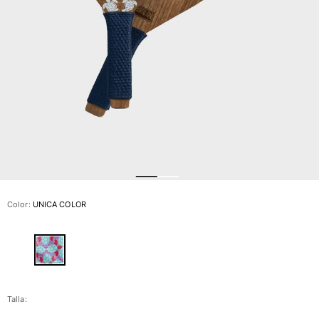
Ver todo Bañadores
Pret-a-porter
Polos
Camisas
Shorts
Jersey y cárdigan
Chaquetas y Abrigos
Pantalones
Jerséis
Camisetas
Loungewear
Color:
UNICA COLOR
Ver todo Pret-a-porter
Tallas grandes
Ver todo Tallas grandes
Mujer
Talla: