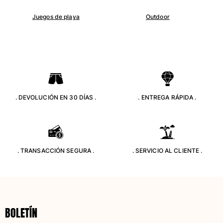
Camisetas
Juegos de playa
Outdoor
Colección loungewear
Kimonos
Ver todo Pret-a-porter
Yachting collection
Ver todo Yachting collection
. DEVOLUCIÓN EN 30 DÍAS .
. ENTREGA RÁPIDA .
Niño
Ver todo Niño
Trajes de baño
. TRANSACCIÓN SEGURA .
. SERVICIO AL CLIENTE .
Traje de baño
Bebé
Clásico
Clásico stretch
BOLETÍN
Clásico ultra ligero
Trajes de baño Bordados