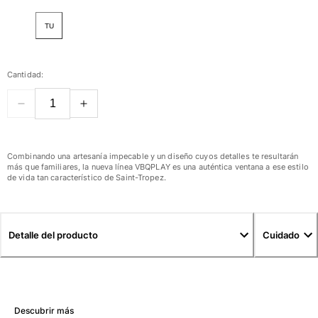
Ver todo Mujer
TU
Trajes de baño
Bikinis
Cantidad:
Una pieza
Tops
Partes de abajo
Rashguards
Ver todo Trajes de baño
Combinando una artesanía impecable y un diseño cuyos detalles te resultarán
más que familiares, la nueva línea VBQPLAY es una auténtica ventana a ese estilo
de vida tan característico de Saint-Tropez.
Pret-a-porter
Vestidos
Polos
Detalle del producto
Cuidado
Shorts
Camisas
Túnicas
Pantalones
Descubrir más
Sweatshirts