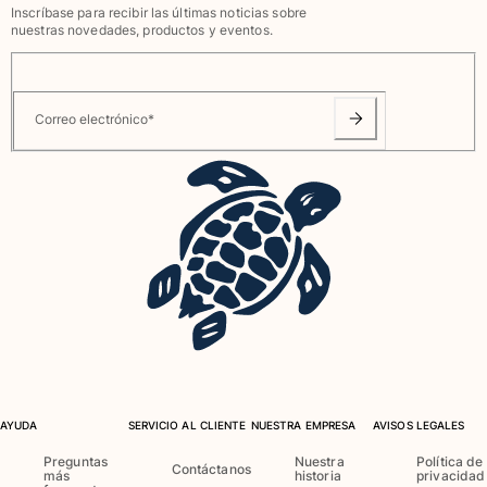
Inscríbase para recibir las últimas noticias sobre
Camiseta de baño
nuestras novedades, productos y eventos.
Trajes de baño mágicos
Ver todo Trajes de baño
Pret-a-porter
Correo electrónico
*
Polos
Camisetas
Pantalones
Camisas
Shorts
Sudaderas
Ver todo Pret-a-porter
Niña
Ver todo Niña
AYUDA
SERVICIO AL CLIENTE
NUESTRA EMPRESA
AVISOS LEGALES
Trajes de baño
Preguntas
Nuestra
Política de
Contáctanos
más
historia
privacidad