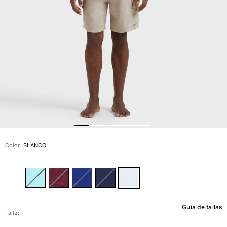
Ver todo Bañadores
Pret-a-porter
Polos
Camisas
Shorts
Jersey y cárdigan
Chaquetas y Abrigos
Pantalones
Jerséis
Camisetas
Loungewear
Color:
BLANCO
Ver todo Pret-a-porter
Tallas grandes
Ver todo Tallas grandes
Guia de tallas
Mujer
Talla: