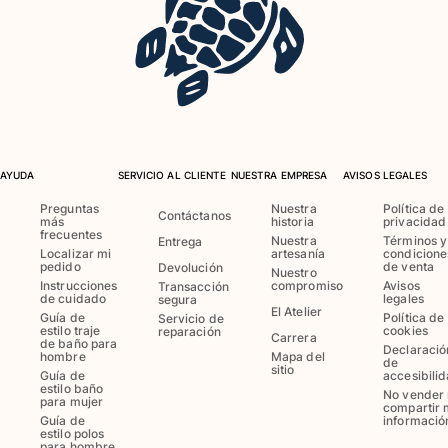
Bañadores Una Pieza
Rashguard
Dos Piezas
Bebe
Partes de abajo de bikini
Ver todo Trajes de baño
Pret-a-porter
AYUDA
SERVICIO AL CLIENTE
NUESTRA EMPRESA
AVISOS LEGALES
Vestidos y Faldas
Preguntas
Nuestra
Política de
Contáctanos
más
historia
privacidad
Monos
frecuentes
Nuestra
Términos y
Entrega
Localizar mi
artesanía
condicione
Pantalones cortos
pedido
de venta
Devolución
Nuestro
Sudaderas
Instrucciones
compromiso
Avisos
Transacción
de cuidado
legales
segura
Camisetas
El Atelier
Guía de
Política de
Servicio de
Ver todo Pret-a-porter
estilo traje
cookies
reparación
Carrera
de baño para
Declaració
hombre
Mapa del
de
Bebé
sitio
Guía de
accesibili
estilo baño
No vender 
para mujer
Ver todo Bebé
compartir 
Guía de
informació
estilo polos
Accesorios
para hombre