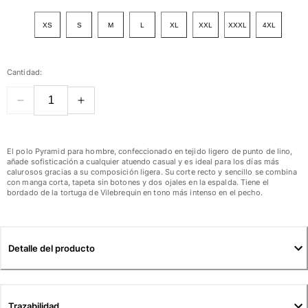
Ver todo Mujer
XS
S
M
L
XL
XXL
XXXL
4XL
Trajes de baño
Bikinis
Cantidad:
Una pieza
Tops
Partes de abajo
Rashguards
Ver todo Trajes de baño
El polo Pyramid para hombre, confeccionado en tejido ligero de punto de lino,
añade sofisticación a cualquier atuendo casual y es ideal para los días más
calurosos gracias a su composición ligera. Su corte recto y sencillo se combina
Pret-a-porter
con manga corta, tapeta sin botones y dos ojales en la espalda. Tiene el
bordado de la tortuga de Vilebrequin en tono más intenso en el pecho.
Vestidos
Polos
Shorts
Detalle del producto
Camisas
Túnicas
Pantalones
Sweatshirts
Trazabilidad