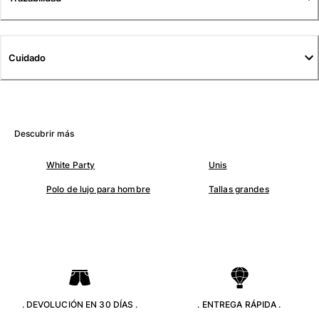
Camisetas
Colección loungewear
Kimonos
Cuidado
Ver todo Pret-a-porter
Yachting collection
Ver todo Yachting collection
Descubrir más
Niño
White Party
Unis
Ver todo Niño
Polo de lujo para hombre
Tallas grandes
Trajes de baño
Traje de baño
Bebé
Clásico
Clásico stretch
Clásico ultra ligero
. DEVOLUCIÓN EN 30 DÍAS .
. ENTREGA RÁPIDA .
Trajes de baño Bordados