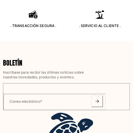
Camiseta de baño
Trajes de baño mágicos
Ver todo Trajes de baño
. TRANSACCIÓN SEGURA .
. SERVICIO AL CLIENTE .
Pret-a-porter
Polos
Camisetas
Pantalones
BOLETÍN
Camisas
Inscríbase para recibir las últimas noticias sobre
Shorts
nuestras novedades, productos y eventos.
Sudaderas
Ver todo Pret-a-porter
Niña
Correo electrónico
*
Ver todo Niña
Trajes de baño