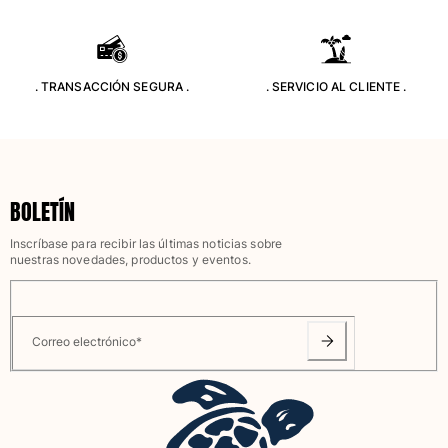
Camiseta de baño
Trajes de baño mágicos
Ver todo Trajes de baño
. TRANSACCIÓN SEGURA .
. SERVICIO AL CLIENTE .
Pret-a-porter
Polos
Camisetas
Pantalones
BOLETÍN
Camisas
Inscríbase para recibir las últimas noticias sobre
Shorts
nuestras novedades, productos y eventos.
Sudaderas
Ver todo Pret-a-porter
Niña
Correo electrónico
*
Ver todo Niña
Trajes de baño