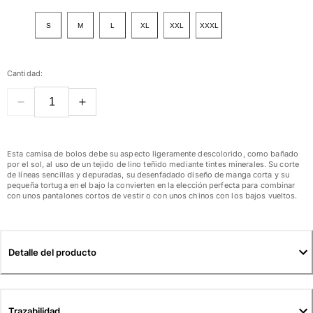
Ver todo Mujer
S
M
L
XL
XXL
XXXL
Trajes de baño
Bikinis
Cantidad:
Una pieza
Tops
Partes de abajo
Rashguards
Ver todo Trajes de baño
Esta camisa de bolos debe su aspecto ligeramente descolorido, como bañado
por el sol, al uso de un tejido de lino teñido mediante tintes minerales. Su corte
de líneas sencillas y depuradas, su desenfadado diseño de manga corta y su
Pret-a-porter
pequeña tortuga en el bajo la convierten en la elección perfecta para combinar
con unos pantalones cortos de vestir o con unos chinos con los bajos vueltos.
Vestidos
Polos
Shorts
Detalle del producto
Camisas
Túnicas
Pantalones
Sweatshirts
Trazabilidad