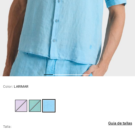
Ver todo Bañadores
Pret-a-porter
Polos
Camisas
Shorts
Jersey y cárdigan
Chaquetas y Abrigos
Pantalones
Jerséis
Camisetas
Loungewear
Color:
LARIMAR
Ver todo Pret-a-porter
Tallas grandes
Ver todo Tallas grandes
Guia de tallas
Mujer
Talla: