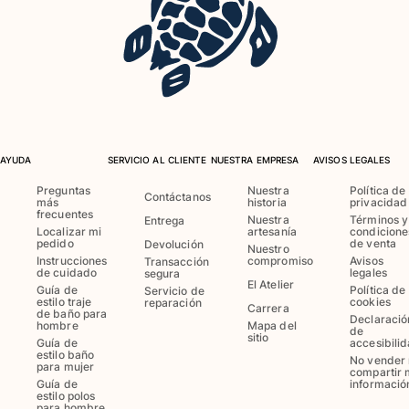
Bañadores Una Pieza
Rashguard
Dos Piezas
Bebe
Partes de abajo de bikini
Ver todo Trajes de baño
Pret-a-porter
AYUDA
SERVICIO AL CLIENTE
NUESTRA EMPRESA
AVISOS LEGALES
Vestidos y Faldas
Preguntas
Nuestra
Política de
Contáctanos
más
historia
privacidad
Monos
frecuentes
Nuestra
Términos y
Entrega
Localizar mi
artesanía
condicione
Pantalones cortos
pedido
de venta
Devolución
Nuestro
Sudaderas
Instrucciones
compromiso
Avisos
Transacción
de cuidado
legales
segura
Camisetas
El Atelier
Guía de
Política de
Servicio de
Ver todo Pret-a-porter
estilo traje
cookies
reparación
Carrera
de baño para
Declaració
hombre
Mapa del
de
Bebé
sitio
Guía de
accesibili
estilo baño
No vender 
para mujer
Ver todo Bebé
compartir 
Guía de
informació
estilo polos
Accesorios
para hombre