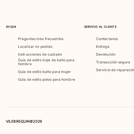
Camiseta de baño
Trajes de baño mágicos
Ver todo Trajes de baño
AYUDA
SERVICIO AL CLIENTE
Pret-a-porter
Preguntas más frecuentes
Contáctanos
Polos
Localizar mi pedido
Entrega
Camisetas
Instrucciones de cuidado
Devolución
Pantalones
Guía de estilo traje de baño para
Transacción segura
hombre
Camisas
Servicio de reparació
Guía de estilo baño para mujer
Shorts
Sudaderas
Guía de estilo polos para hombre
Ver todo Pret-a-porter
Niña
Ver todo Niña
Trajes de baño
VILEBREQUIN©2026