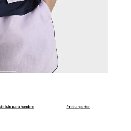
de lujo para hombre
Pret-a-porter