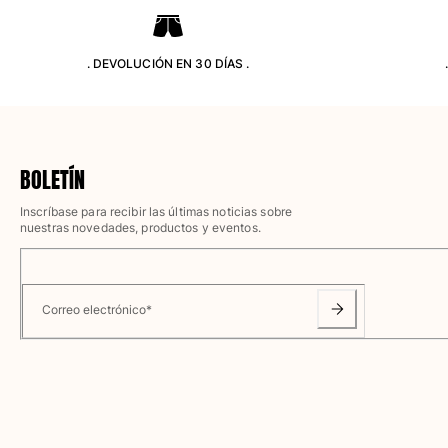
Camisetas
Colección loungewear
Kimonos
. DEVOLUCIÓN EN 30 DÍAS .
Ver todo Pret-a-porter
Yachting collection
Ver todo Yachting collection
BOLETÍN
Niño
Inscríbase para recibir las últimas noticias sobre
nuestras novedades, productos y eventos.
Ver todo Niño
Trajes de baño
Correo electrónico
*
Traje de baño
Bebé
Clásico
Clásico stretch
Clásico ultra ligero
Trajes de baño Bordados