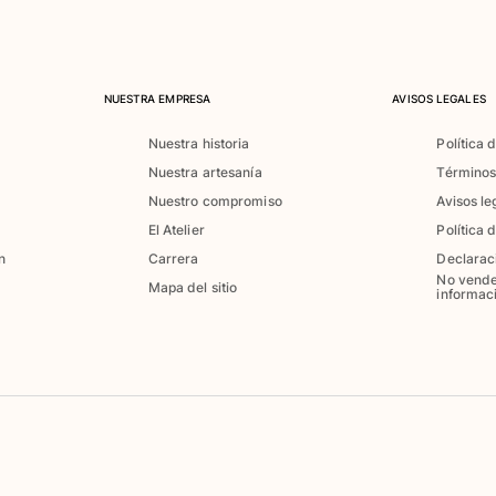
NUESTRA EMPRESA
AVISOS LEGALES
Nuestra historia
Política 
Nuestra artesanía
Términos
Nuestro compromiso
Avisos le
El Atelier
Política 
n
Carrera
Declarac
No vende
Mapa del sitio
informac