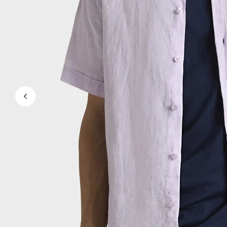
Ver todo Bañadores
Pret-a-porter
Polos
Camisas
Shorts
Jersey y cárdigan
Chaquetas y Abrigos
Pantalones
Jerséis
Camisetas
Loungewear
Ver todo Pret-a-porter
Tallas grandes
Ver todo Tallas grandes
Mujer