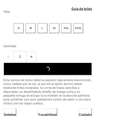
Guia de tallas
Talla:
S
M
L
XL
XXL
XXXL
Cantidad:
LOADING...
Esta camisa de bolos debe su aspecto ligeramente descolorido,
como bañado por el sol, al uso de un tejido de lino teñido
mediante tintes minerales. Su corte de líneas sencillas y
depuradas, su desenfadado diseño de manga corta y su
pequeña tortuga en el bajo la convierten en la elección perfecta
para combinar con unos pantalones cortos de vestir o con unos
chinos con los bajos vueltos.
Detalles
Trazabilidad
Cuidado