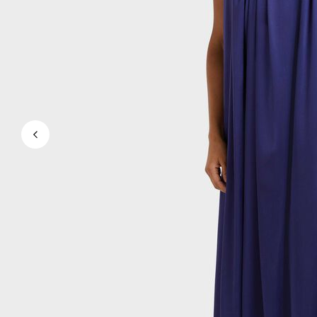
Ver todo Bañadores
Pret-a-porter
Polos
Camisas
Shorts
Jersey y cárdigan
Chaquetas y Abrigos
Pantalones
Jerséis
Camisetas
Loungewear
Ver todo Pret-a-porter
Tallas grandes
Ver todo Tallas grandes
Mujer