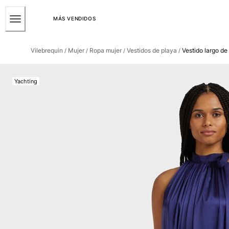
ACCESIBILIDAD
SALTAR
AL
MÁS VENDIDOS
CONTENIDO
Hombre
PRINCIPAL
Vilebrequin
Mujer
Ropa mujer
Vestidos de playa
Vestido largo de
/
/
/
/
Ver todo Hombre
Bañadores
Yachting
Trajes de baño
Clásico
Clásico stretch
Clásico ultra ligero
Bordados Edición Numerada
Cintura plana
Clásico corto
Clásico largo
Camiseta de baño
Slip
Mágico