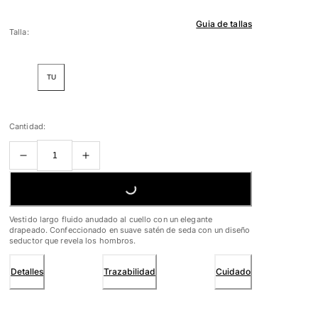
Guia de tallas
Talla:
TU
Cantidad:
LOADING...
Vestido largo fluido anudado al cuello con un elegante
drapeado. Confeccionado en suave satén de seda con un diseño
seductor que revela los hombros.
Detalles
Trazabilidad
Cuidado