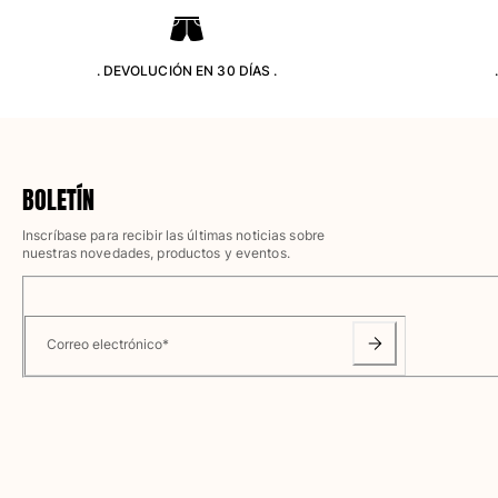
Camisetas
Colección loungewear
Kimonos
. DEVOLUCIÓN EN 30 DÍAS .
Ver todo Pret-a-porter
Yachting collection
Ver todo Yachting collection
BOLETÍN
Niño
Inscríbase para recibir las últimas noticias sobre
nuestras novedades, productos y eventos.
Ver todo Niño
Trajes de baño
Correo electrónico
*
Traje de baño
Bebé
Clásico
Clásico stretch
Clásico ultra ligero
Trajes de baño Bordados