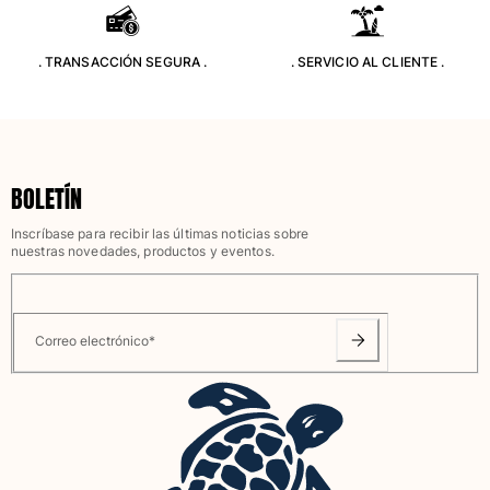
Camiseta de baño
Trajes de baño mágicos
. TRANSACCIÓN SEGURA .
. SERVICIO AL CLIENTE .
Ver todo Trajes de baño
Pret-a-porter
Polos
BOLETÍN
Camisetas
Pantalones
Inscríbase para recibir las últimas noticias sobre
Camisas
nuestras novedades, productos y eventos.
Shorts
Sudaderas
Ver todo Pret-a-porter
Correo electrónico
*
Niña
Ver todo Niña
Trajes de baño