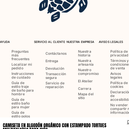
Bañadores Una Pieza
Rashguard
Dos Piezas
Bebe
Partes de abajo de bikini
Ver todo Trajes de baño
AYUDA
SERVICIO AL CLIENTE
NUESTRA EMPRESA
AVISOS LEGALES
Pret-a-porter
Preguntas
Nuestra
Política de
Contáctanos
más
historia
privacidad
frecuentes
Vestidos y Faldas
Nuestra
Términos y
Entrega
Localizar mi
artesanía
condicione
Monos
pedido
de venta
Devolución
Nuestro
Pantalones cortos
Instrucciones
compromiso
Avisos
Transacción
de cuidado
legales
segura
Sudaderas
El Atelier
Guía de
Política de
Servicio de
estilo traje
cookies
reparación
Camisetas
Carrera
de baño para
Declaració
hombre
Mapa del
Ver todo Pret-a-porter
de
sitio
Guía de
accesibili
estilo baño
Bebé
No vender 
para mujer
compartir 
Guía de
informació
estilo polos
Ver todo Bebé
para hombre
CAMISETA EN ALGODÓN ORGÁNICO CON ESTAMPADO TORTUES
Accesorios