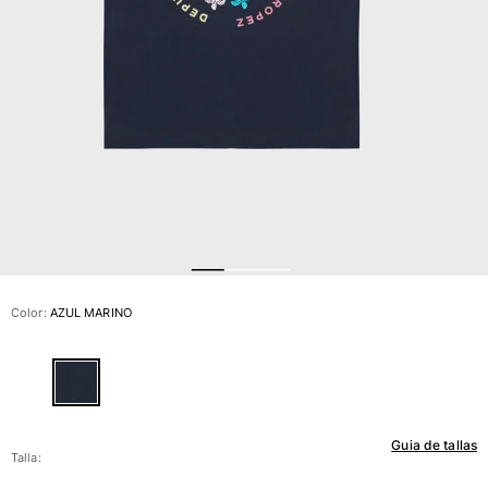
Ver todo Bañadores
Pret-a-porter
Polos
Camisas
Shorts
Jersey y cárdigan
Chaquetas y Abrigos
Pantalones
Jerséis
Camisetas
Loungewear
Color:
AZUL MARINO
Ver todo Pret-a-porter
Tallas grandes
Ver todo Tallas grandes
Guia de tallas
Mujer
Talla: