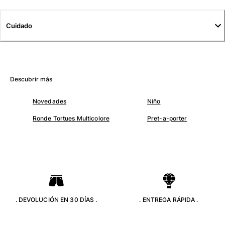
Camisetas
Colección loungewear
Cuidado
Kimonos
Ver todo Pret-a-porter
Yachting collection
Descubrir más
Ver todo Yachting collection
Novedades
Niño
Niño
Ronde Tortues Multicolore
Pret-a-porter
Ver todo Niño
Trajes de baño
Traje de baño
Bebé
Clásico
. DEVOLUCIÓN EN 30 DÍAS .
. ENTREGA RÁPIDA .
Clásico stretch
Clásico ultra ligero
Trajes de baño Bordados