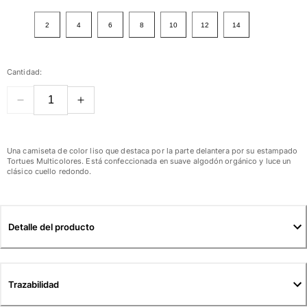
Ver todo Mujer
2
4
6
8
10
12
14
Trajes de baño
Bikinis
Cantidad:
Una pieza
Tops
Partes de abajo
Rashguards
Ver todo Trajes de baño
Una camiseta de color liso que destaca por la parte delantera por su estampado
Tortues Multicolores. Está confeccionada en suave algodón orgánico y luce un
clásico cuello redondo.
Pret-a-porter
Vestidos
Polos
Detalle del producto
Shorts
Camisas
Túnicas
Trazabilidad
Pantalones
Sweatshirts