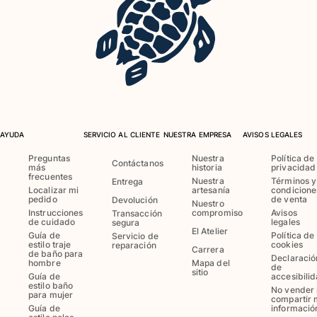
Bañadores Una Pieza
Rashguard
Dos Piezas
Bebe
Partes de abajo de bikini
Ver todo Trajes de baño
Pret-a-porter
AYUDA
SERVICIO AL CLIENTE
NUESTRA EMPRESA
AVISOS LEGALES
Vestidos y Faldas
Preguntas
Nuestra
Política de
Contáctanos
Monos
más
historia
privacidad
frecuentes
Pantalones cortos
Nuestra
Términos y
Entrega
Localizar mi
artesanía
condicione
Sudaderas
pedido
de venta
Devolución
Nuestro
Instrucciones
compromiso
Avisos
Transacción
Camisetas
de cuidado
legales
segura
El Atelier
Ver todo Pret-a-porter
Guía de
Política de
Servicio de
estilo traje
cookies
reparación
Carrera
de baño para
Bebé
Declaració
hombre
Mapa del
de
sitio
Guía de
accesibili
estilo baño
Ver todo Bebé
No vender 
para mujer
compartir 
Guía de
informació
Accesorios