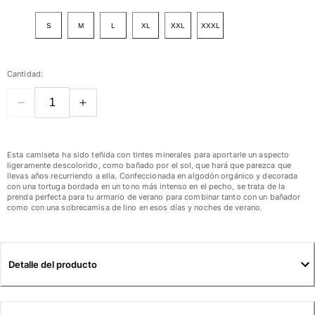
Ver todo Mujer
S
M
L
XL
XXL
XXXL
Trajes de baño
Bikinis
Cantidad:
Una pieza
Tops
Partes de abajo
Rashguards
Ver todo Trajes de baño
Esta camiseta ha sido teñida con tintes minerales para aportarle un aspecto
ligeramente descolorido, como bañado por el sol, que hará que parezca que
llevas años recurriendo a ella. Confeccionada en algodón orgánico y decorada
Pret-a-porter
con una tortuga bordada en un tono más intenso en el pecho, se trata de la
prenda perfecta para tu armario de verano para combinar tanto con un bañador
Vestidos
como con una sobrecamisa de lino en esos días y noches de verano.
Polos
Shorts
Camisas
Detalle del producto
Túnicas
Pantalones
Sweatshirts