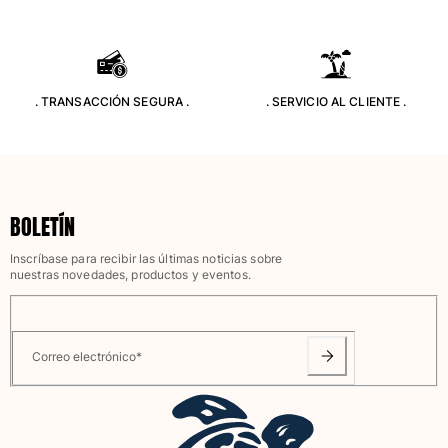
Camiseta de baño
Trajes de baño mágicos
Ver todo Trajes de baño
. TRANSACCIÓN SEGURA .
. SERVICIO AL CLIENTE .
Pret-a-porter
Polos
Camisetas
Pantalones
BOLETÍN
Camisas
Shorts
Inscríbase para recibir las últimas noticias sobre
Sudaderas
nuestras novedades, productos y eventos.
Ver todo Pret-a-porter
Niña
Correo electrónico
*
Ver todo Niña
Trajes de baño