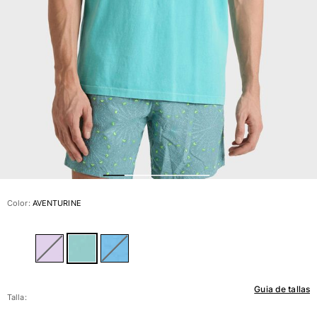
Ver todo Bañadores
Pret-a-porter
Polos
Camisas
Shorts
Jersey y cárdigan
Chaquetas y Abrigos
Pantalones
Jerséis
Camisetas
Loungewear
Color:
AVENTURINE
Ver todo Pret-a-porter
Tallas grandes
Ver todo Tallas grandes
Guia de tallas
Mujer
Talla: