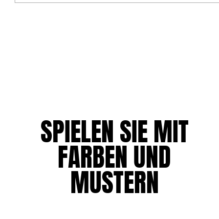
Klassische stretch
Klassische dünne Stoffe finden
Bademode Bestickte
Shirt mit UV-Schutz
Magische Badehose
Alle Badehose anzeigen
Bekleidung
Polohemden
SPIELEN SIE MIT
T-Shirts
Hosen
Hemden
FARBEN UND
Shorts
Sweatshirts
MUSTERN
Alle Bekleidung anzeigen
Mädchen
Alle Mädchen anzeigen