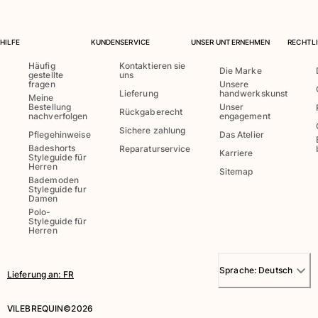
Alle Strandspiele anzeigen
Schlüsselanhänger
HILFE
KUNDENSERVICE
UNSER UNTERNEHMEN
RECHTLI
Häufig
Kontaktieren sie
Die Marke
Alle Schlüsselanhänger anzeigen
gestellte
uns
fragen
Unsere
Lieferung
handwerkskunst
Meine
Schmuck und Uhren
Bestellung
Unser
Rückgaberecht
nachverfolgen
engagement
Alle Schmuck und Uhren anzeigen
Sichere zahlung
Pflegehinweise
Das Atelier
Badeshorts
Reparaturservice
Karriere
Kollaborationen
Styleguide für
Herren
Sitemap
Bademoden
GESCHENK
Styleguide fur
Damen
Polo-
Inspirationen
Styleguide für
Herren
DIE VILEBREQUIN-STRÄNDE
Sprache:
Deutsch
Lieferung an
:
FR
Magazin
La Maison Vilebrequin
VILEBREQUIN©2026
Geschenkgutchein