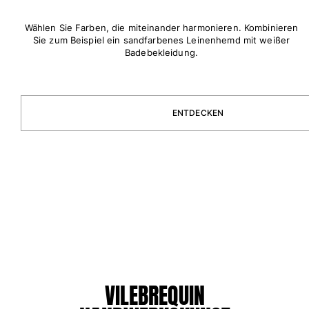
Bademode
Wählen Sie Farben, die miteinander harmonieren. Kombinieren
Sie zum Beispiel ein sandfarbenes Leinenhemd mit weißer
Badeanzug
Badebekleidung.
Rashguard
Bikini
Babys
ENTDECKEN
Bikinihosen
Alle Bademode anzeigen
Bekleidung
Kleider und Röcke
Overall
Shorts
Sweatshirts
T-shirts
Alle Bekleidung anzeigen
VILEBREQUIN
Babys