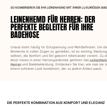
SO KOMBİNİEREN SİE İHR LEİNENHEMD MİT İHRER LUXURİÖSEN BA
Damen
LEINENHEMD FÜR HERREN: DER
Alle Damen anzeigen
PERFEKTE BEGLEITER FÜR IHRE
Bademode
BADEHOSE
Bikinis
Einteiler
Urlaub steht häufig für Entspannung und Wohlbefinden. Um di
Oberteile
Momente in vollen Zügen zu genießen, ist es wichtig, Kleidung
Badeanzug
wählen, die Komfort und Stil gekonnt miteinander vereint. Zu 
Must-haves in einer Herrengarderobe gehören das
Leinenhem
Rashguards
Herren
und Badebekleidung. Entdecken Sie hier, wie man sie z
Alle Bademode anzeigen
einem schicken Look kombiniert, der zu jedem Anlass passt.
Bekleidung
Kleider
Polos
Shorts
DIE PERFEKTE KOMBINATION AUS KOMFORT UND ELEGANZ
Hemden