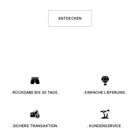
Strandtaschen
Strandtaschen
ENTDECKEN
Mini-Taschen
Stoffbeutel
Alle Taschen anzeigen
Sonnenbrille
Alle Sonnenbrille anzeigen
Schals
Alle Schals anzeigen
. RÜCKGABE BIS 30 TAGE .
. EINFACHE LIEFERUNG .
Accessoires Kinder
Kinderhut
Strandtücher und Ponchos
Schuhe
. SICHERE TRANSAKTION .
. KUNDENSERVICE .
Socken
Alle Accessoires Kinder anzeigen