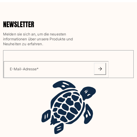
Beutel
NEWSLETTER
Alle Beutel anzeigen
Melden sie sich an, um die neuesten
Schuhe
informationen über unsere Produkte und
Neuheiten zu erfahren.
Flip Flops
Loafer
Beachwear-Schuhe
E-Mail-Adresse
*
Alle Schuhe anzeigen
Outdoor
Alle Outdoor anzeigen
Socken
Alle Socken anzeigen
Strandspiele