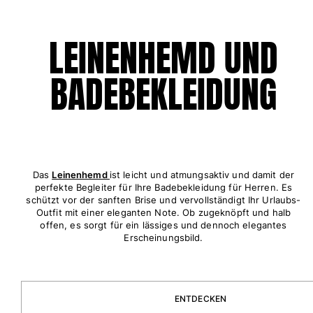
Tuniken
Hosen
LEINENHEMD UND
Sweatshirts
T-Shirts
Loungewear-Kollektion
BADEBEKLEIDUNG
Kimonos
Alle Bekleidung anzeigen
Yachting collection
Alle Yachting collection anzeigen
Das
Leinenhemd
ist leicht und atmungsaktiv und damit der
Jungen
perfekte Begleiter für Ihre Badebekleidung für Herren. Es
schützt vor der sanften Brise und vervollständigt Ihr Urlaubs-
Outfit mit einer eleganten Note. Ob zugeknöpft und halb
Alle Jungen anzeigen
offen, es sorgt für ein lässiges und dennoch elegantes
Erscheinungsbild.
Badehose
Badeshorts
Babys
ENTDECKEN
Klassische