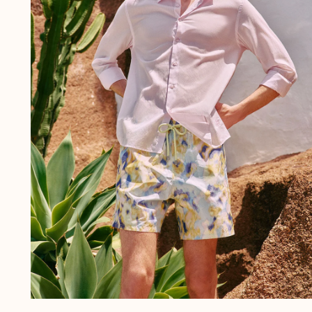
Slips
Magische Bademode
Alle Badehose anzeigen
Bekleidung
Polohemden
Shirts
Shorts
Pullover und Strickjacke
Oberbekleidung
Hosen
Pullover
T-Shirts
Loungewear-kollektion
Alle Bekleidung anzeigen
Große Größen
Alle Große Größen anzeigen