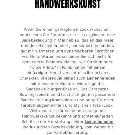
HANDWERKSKUNST
Alle Babys anzeigen
Accessoires
Wenn Sie einen gewagteren Look wünschen,
Alle Accessoires anzeigen
vermischen Sie Farbtöne, die sich ergänzen: eine
Badebekleidung in Marineblau, das an das Meer
Kappen und Anglerhüte
und den Himmel erinnert, harmoniert besonders
gut mit wärmeren und dynamischeren Farbtönen
Kappe
wie Gelb. Warum entscheiden Sie sich nicht für
gemusterte Badebekleidung, wie Streifen oder
Hut
florale Prints? In Kombination mit einem
Alle Kappen und Anglerhüte anzeigen
einfarbigen Hemd verleiht dies Ihrem Look
Charakter. Vilebrequin bietet auch
Leinenhemden
Strandtücher & Pareos
mit denselben Mustern wie einige der
Badebekleidungsstücke an. Das Carapaces
Strandtücher
Bowling-Leinenhemd lässt sich gut mit passender
Badebekleidung kombinieren und sorgt für einen
Unisex-Handtuch
farblich abgestimmten und stylishen Total-Look.
Pareos
Vilebrequin ist für seine herausragende
Alle Strandtücher & Pareos anzeigen
Handwerkskunst bekannt und achtet auf jeden
Schritt in der Herstellung seiner
Leinenhemden
Taschen
und luxuriösen Badebekleidung, vom Weben bis
zur Konfektionierung.