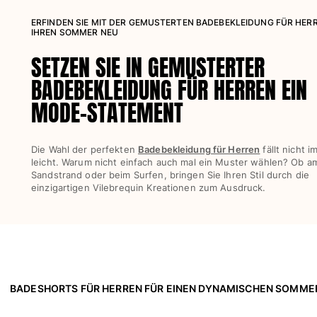
ERFINDEN SIE MIT DER GEMUSTERTEN BADEBEKLEIDUNG FÜR HER
Damen
IHREN SOMMER NEU
SETZEN SIE IN GEMUSTERTER
Alle Damen anzeigen
BADEBEKLEIDUNG FÜR HERREN EIN
Bademode
MODE-STATEMENT
Bikinis
Einteiler
Oberteile
Die Wahl der perfekten
Badebekleidung für Herren
fällt nicht 
leicht. Warum nicht einfach auch mal ein Muster wählen? Ob a
Badeanzug
Sandstrand oder beim Surfen, bringen Sie Ihren Stil durch die
Rashguards
einzigartigen Vilebrequin Kreationen zum Ausdruck.
Alle Bademode anzeigen
Bekleidung
Kleider
Polos
BADESHORTS FÜR HERREN FÜR EINEN DYNAMISCHEN SOMME
Shorts
Hemden