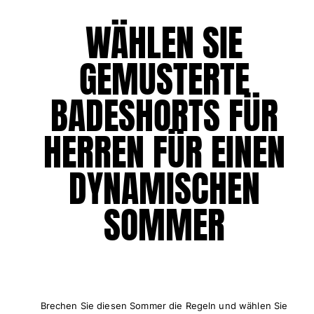
Tuniken
WÄHLEN SIE
Hosen
Sweatshirts
T-Shirts
GEMUSTERTE
Loungewear-Kollektion
Kimonos
BADESHORTS FÜR
Alle Bekleidung anzeigen
HERREN FÜR EINEN
Yachting collection
Alle Yachting collection anzeigen
DYNAMISCHEN
Jungen
SOMMER
Alle Jungen anzeigen
Badehose
Badeshorts
Babys
Brechen Sie diesen Sommer die Regeln und wählen Sie
Klassische