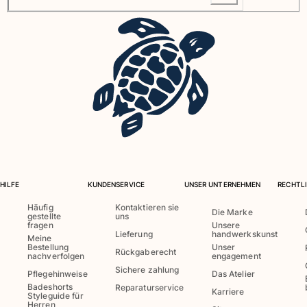
Retourenportal
Rückgaberecht
Lieferung
Häufig gestellte fragen
einen Store finden
Kontaktieren sie uns
Verfolgen Sie meine Bestellung
Mein Konto
HILFE
KUNDENSERVICE
UNSER UNTERNEHMEN
RECHTLI
Häufig
Kontaktieren sie
Die Marke
gestellte
uns
fragen
Unsere
Lieferung
handwerkskunst
Meine
Bestellung
Unser
Rückgaberecht
nachverfolgen
engagement
Sichere zahlung
Pflegehinweise
Das Atelier
Badeshorts
Reparaturservice
Karriere
Styleguide für
Herren