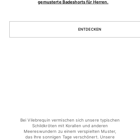
gemusterte Badeshorts für Herren.
Klassische stretch
Klassische dünne Stoffe finden
Bademode Bestickte
Shirt mit UV-Schutz
ENTDECKEN
Magische Badehose
Alle Badehose anzeigen
Bekleidung
Polohemden
T-Shirts
Hosen
Hemden
Shorts
Sweatshirts
Alle Bekleidung anzeigen
Bei Vilebrequin vermischen sich unsere typischen
Mädchen
Schildkröten mit Korallen und anderen
Meereswundern zu einem verspielten Muster,
das Ihre sonnigen Tage verschönert. Unsere
Alle Mädchen anzeigen