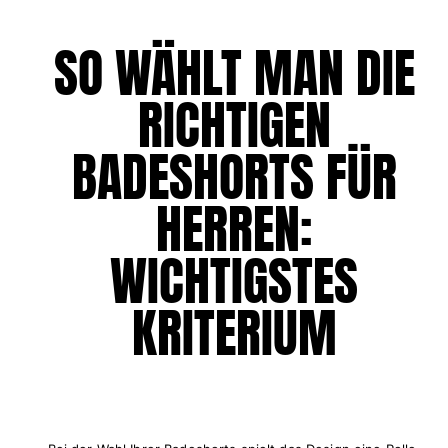
Alle Babys anzeigen
SO WÄHLT MAN DIE
Accessoires
RICHTIGEN
Alle Accessoires anzeigen
Kappen und Anglerhüte
BADESHORTS FÜR
Kappe
HERREN:
Hut
Alle Kappen und Anglerhüte anzeigen
WICHTIGSTES
Strandtücher & Pareos
KRITERIUM
Strandtücher
Unisex-Handtuch
Pareos
Alle Strandtücher & Pareos anzeigen
Taschen