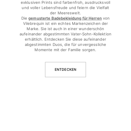
exklusiven Prints sind farbenfroh, ausdrucksvoll
und voller Lebensfreude und feiern die Vielfalt
Bademode
der Meereswelt.
Die
gemusterte Badebekleidung für Herren
von
Badeanzug
Vilebrequin ist ein echtes Markenzeichen der
Rashguard
Marke. Sie ist auch in einer wunderschön
aufeinander abgestimmten Vater-Sohn-Kollektion
Bikini
erhältlich. Entdecken Sie diese aufeinander
Babys
abgestimmten Duos, die für unvergessliche
Bikinihosen
Momente mit der Familie sorgen.
Alle Bademode anzeigen
Bekleidung
ENTDECKEN
Kleider und Röcke
Overall
Shorts
Sweatshirts
T-shirts
Alle Bekleidung anzeigen
Babys