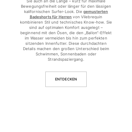
Sie auch an die Länge – kurz für maximale
Bewegungsfreiheit oder länger für den lässigen
Beutel
kalifornischen Surfer-Look. Die
gemusterten
Badeshorts für Herren
von Vilebrequin
kombinieren Stil und technisches Know-how. Sie
Alle Beutel anzeigen
sind auf optimalen Komfort ausgelegt –
beginnend mit den Ösen, die den „Ballon“-Effekt
Schuhe
im Wasser vermeiden bis hin zum perfekten
sitzenden Innenfutter. Diese durchdachten
Flip Flops
Details machen den großen Unterschied beim
Schwimmen, Sonnenbaden oder
Loafer
Strandspaziergang.
Beachwear-Schuhe
Alle Schuhe anzeigen
Outdoor
ENTDECKEN
Alle Outdoor anzeigen
Socken
Alle Socken anzeigen
Strandspiele