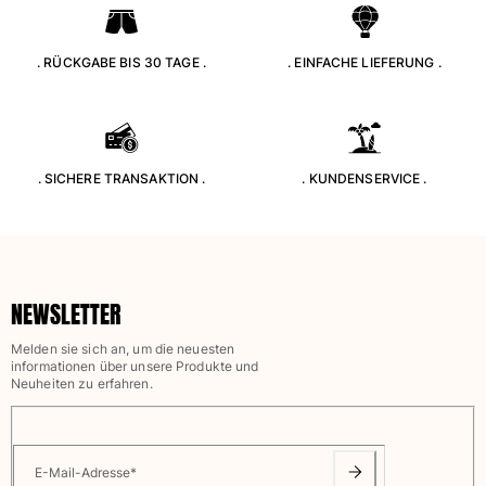
Alle Strandspiele anzeigen
. RÜCKGABE BIS 30 TAGE .
. EINFACHE LIEFERUNG .
Schlüsselanhänger
Alle Schlüsselanhänger anzeigen
Schmuck und Uhren
. SICHERE TRANSAKTION .
. KUNDENSERVICE .
Alle Schmuck und Uhren anzeigen
Kollaborationen
GESCHENK
NEWSLETTER
Inspirationen
Melden sie sich an, um die neuesten
informationen über unsere Produkte und
DIE VILEBREQUIN-STRÄNDE
Neuheiten zu erfahren.
Magazin
La Maison Vilebrequin
E-Mail-Adresse
*
Geschenkgutchein