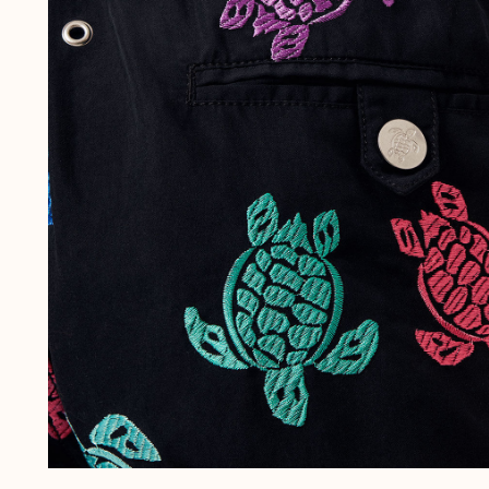
Slips
Magische Bademode
Alle Badehose anzeigen
Bekleidung
Polohemden
Shirts
Shorts
Pullover und Strickjacke
Oberbekleidung
Hosen
Pullover
T-Shirts
Loungewear-kollektion
Alle Bekleidung anzeigen
Große Größen
Alle Große Größen anzeigen